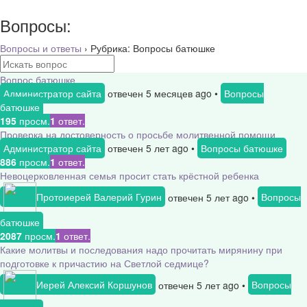
Вопросы:
Вопросы и ответы
›
Рубрика: Вопросы батюшке
Вопрос батюшке
Администратор сайта
отвечен 5 месяцев ago
•
Вопросы
батюшке
195
просм.
1
ответ.
Проверка на достоверность о просьбе молитвенной помощи
Администратор сайта
отвечен 5 лет ago
•
Вопросы батюшке
886
просм.
1
ответ.
Невоцерковленная семья просит стать крёстной ребенка
Протоиерей Валерий Гурин
отвечен 5 лет ago
•
Вопросы
батюшке
2087
просм.
1
ответ.
Какие молитвы и последования надо прочитать мирянину при
подготовке к причастию на Светлой седмице?
Иерей Алексий Коршунов
отвечен 5 лет ago
•
Вопросы