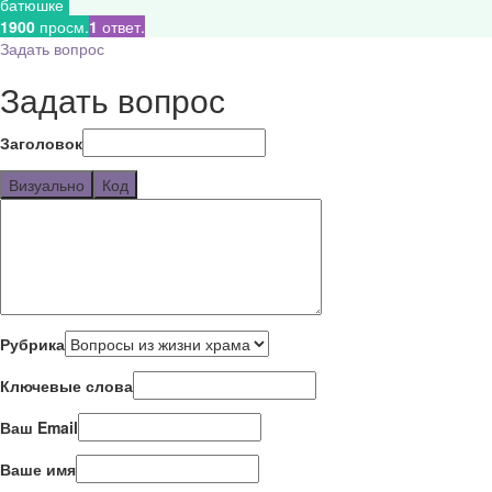
батюшке
1900
просм.
1
ответ.
Задать вопрос
Задать вопрос
Заголовок
Визуально
Код
Рубрика
Ключевые слова
Ваш Email
Ваше имя