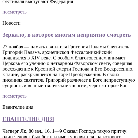
фестиваля выступают Федерация
посмотреть
Новости
Зеркало, в которое многим неприятно смотреть
27 ноября — память святителя Григория Паламы Святитель
Григорий Палама, архиепископ Фессалоникийский
подвизался в XIV веке. С особым благоговением внимает
Церковь его учению о нетварном Фаворском свете, совершая
восхождение к Крестной смерти Господа и Его Воскресению,
к тайне, раскрывшейся на горе Преображения. В своих
писаниях святитель Григорий различает в Боге неприступную
сущность и вечные творческие энергии, через которые Бог
посмотреть
Евангелие дня
ЕВАНГЕЛИЕ ДНЯ
Четверг Лк, 80 зач., 16, 1—9 Сказал Господь такую притчу:
один человек был богат и имел управителя, на которого