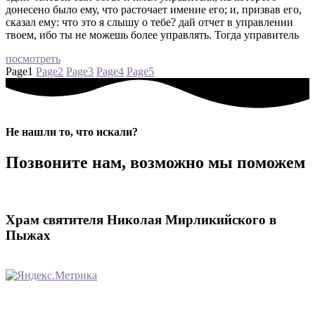
донесено было ему, что расточает имение его; и, призвав его,
сказал ему: что это я слышу о тебе? дай отчет в управлении
твоем, ибо ты не можешь более управлять. Тогда управитель
посмотреть
Page
1
Page
2
Page
3
Page
4
Page
5
Не нашли то, что искали?
Позвоните нам, возможно мы поможем
Храм святителя Николая Мирликийского в
Пыжах