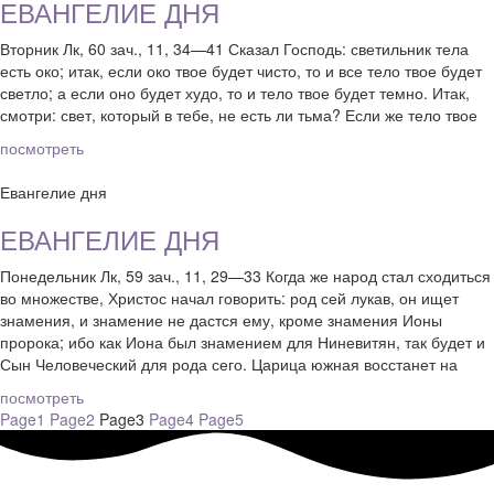
ЕВАНГЕЛИЕ ДНЯ
Вторник Лк, 60 зач., 11, 34—41 Сказал Господь: светильник тела
есть око; итак, если око твое будет чисто, то и все тело твое будет
светло; а если оно будет худо, то и тело твое будет темно. Итак,
смотри: свет, который в тебе, не есть ли тьма? Если же тело твое
посмотреть
Евангелие дня
ЕВАНГЕЛИЕ ДНЯ
Понедельник Лк, 59 зач., 11, 29—33 Когда же народ стал сходиться
во множестве, Христос начал говорить: род сей лукав, он ищет
знамения, и знамение не дастся ему, кроме знамения Ионы
пророка; ибо как Иона был знамением для Ниневитян, так будет и
Сын Человеческий для рода сего. Царица южная восстанет на
посмотреть
Page
1
Page
2
Page
3
Page
4
Page
5