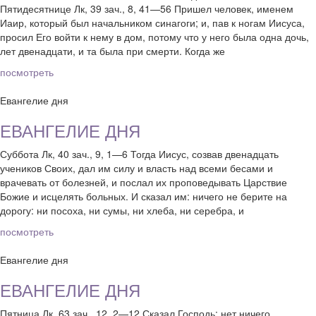
Пятидесятнице Лк, 39 зач., 8, 41—56 Пришел человек, именем
Иаир, который был начальником синагоги; и, пав к ногам Иисуса,
просил Его войти к нему в дом, потому что у него была одна дочь,
лет двенадцати, и та была при смерти. Когда же
посмотреть
Евангелие дня
ЕВАНГЕЛИЕ ДНЯ
Суббота Лк, 40 зач., 9, 1—6 Тогда Иисус, созвав двенадцать
учеников Своих, дал им силу и власть над всеми бесами и
врачевать от болезней, и послал их проповедывать Царствие
Божие и исцелять больных. И сказал им: ничего не берите на
дорогу: ни посоха, ни сумы, ни хлеба, ни серебра, и
посмотреть
Евангелие дня
ЕВАНГЕЛИЕ ДНЯ
Пятница Лк, 63 зач., 12, 2—12 Сказал Господь: нет ничего