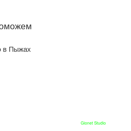
поможем
о в Пыжах
Сайт сделан при поддержке
Gionet Studio