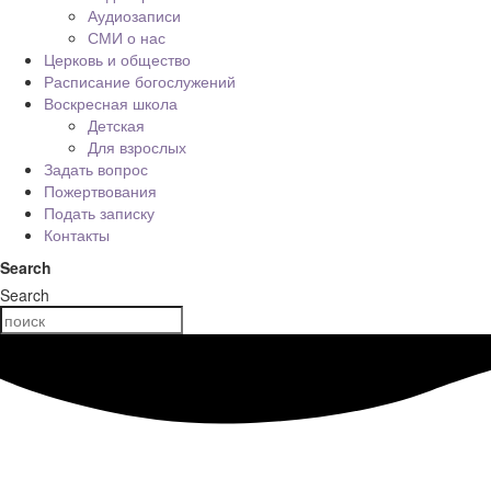
Аудиозаписи
СМИ о нас
Церковь и общество
Расписание богослужений
Воскресная школа
Детская
Для взрослых
Задать вопрос
Пожертвования
Подать записку
Контакты
Search
Search