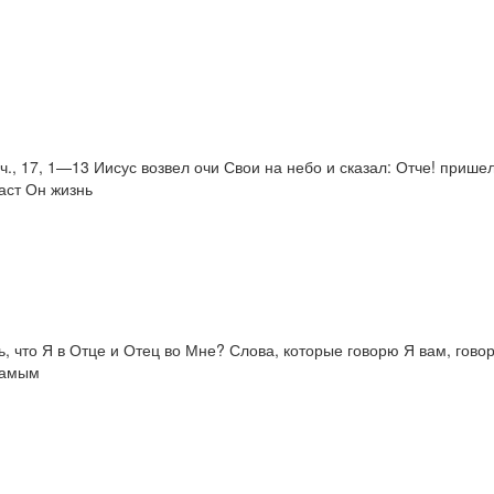
ч., 17, 1—13 Иисус возвел очи Свои на небо и сказал: Отче! пришел
аст Он жизнь
шь, что Я в Отце и Отец во Мне? Слова, которые говорю Я вам, гов
 самым