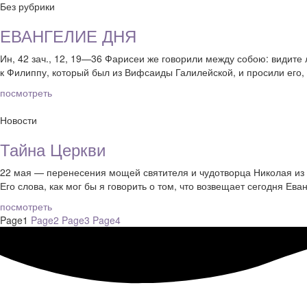
Без рубрики
ЕВАНГЕЛИЕ ДНЯ
Ин, 42 зач., 12, 19—36 Фарисеи же говорили между собою: видите
к Филиппу, который был из Вифсаиды Галилейской, и просили его, 
посмотреть
Новости
Тайна Церкви
22 мая — перенесения мощей святителя и чудотворца Николая из Ми
Его слова, как мог бы я говорить о том, что возвещает сегодня Ева
посмотреть
Page
1
Page
2
Page
3
Page
4