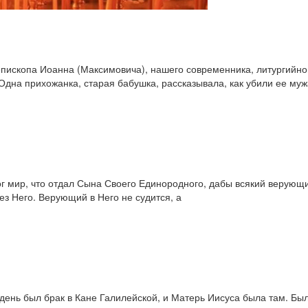
пископа Иоанна (Максимовича), нашего современника, литургийног
Одна прихожанка, старая бабушка, рассказывала, как убили ее муж
Бог мир, что отдал Сына Своего Единородного, дабы всякий верующи
ез Него. Верующий в Него не судится, а
день был брак в Кане Галилейской, и Матерь Иисуса была там. Был 