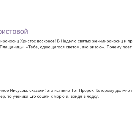
ристовой
-мироносиц Христос воскресе! В Неделю святых жен-мироносиц и
Плащаницы: «Тебе, одеющагося светом, яко ризою». Почему поет 
нное Иисусом, сказали: это истинно Тот Пророк, Которому должно пр
ер, то ученики Его сошли к морю и, войдя в лодку,