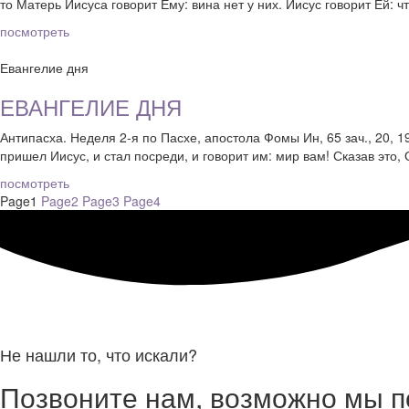
то Матерь Иисуса говорит Ему: вина нет у них. Иисус говорит Ей: ч
посмотреть
Евангелие дня
ЕВАНГЕЛИЕ ДНЯ
Антипасха. Неделя 2-я по Пасхе, апостола Фомы Ин, 65 зач., 20, 
пришел Иисус, и стал посреди, и говорит им: мир вам! Сказав это, 
посмотреть
Page
1
Page
2
Page
3
Page
4
Не нашли то, что искали?
Позвоните нам, возможно мы 