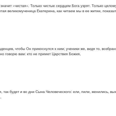
начит «чистая». Только чистые сердцем Бога узрят. Только целом
ятая великомученица Екатерина, как читаем мы в ее житии, показ
денцев, чтобы Он прикоснулся к ним; ученики же, видя то, возбраня
но говорю вам: кто не примет Царствия Божия,
я, так будет и во дни Сына Человеческого: ели, пили, женились, вы
,