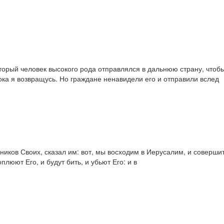
оторый человек высокого рода отправлялся в дальнюю страну, чтобы
пока я возвращусь. Но граждане ненавидели его и отправили вслед
чеников Своих, сказал им: вот, мы восходим в Иерусалим, и соверш
плюют Его, и будут бить, и убьют Его: и в