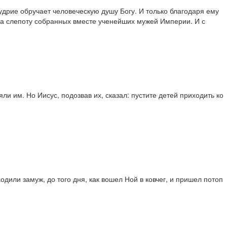
удрие обручает человеческую душу Богу. И только благодаря ему
ала слепоту собранных вместе ученейших мужей Империи. И с
ли им. Но Иисус, подозвав их, сказал: пустите детей приходить ко
ходили замуж, до того дня, как вошел Ной в ковчег, и пришел потоп