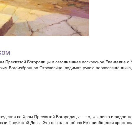
ком
м Пресвятой Богородицы и сегодняшнее воскресное Евангелие о б
орым Богоизбранная Отроковица, водимая рукою первосвященника, 
едения во Храм Пресвятой Богородицы — то, как легко и радостн
изни Пречистой Девы. Это не только образ Ее приобщения крестно