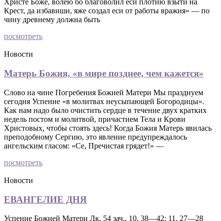
Христе Боже, волею бо благоволил еси плотию взыти на
Крест, да избавиши, яже создал еси от работы вражия» — по
чину древнему должна быть
посмотреть
Новости
Матерь Божия, «в мире позднее, чем кажется»
Слово на чине Погребения Божией Матери Мы празднуем
сегодня Успение «в молитвах неусыпающей Богородицы».
Как нам надо было очистить сердце в течение двух кратких
недель постом и молитвой, причастием Тела и Крови
Христовых, чтобы стоять здесь! Когда Божия Матерь явилась
преподобному Сергию, это явление предупреждалось
ангельским гласом: «Се, Пречистая грядет!» —
посмотреть
Новости
ЕВАНГЕЛИЕ ДНЯ
Успение Божией Матери Лк, 54 зач., 10, 38—42; 11, 27—28