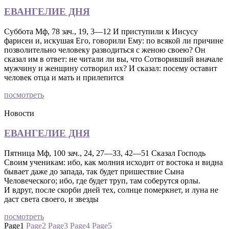
ЕВАНГЕЛИЕ ДНЯ
Суббота Мф, 78 зач., 19, 3—12 И приступили к Иисусу
фарисеи и, искушая Его, говорили Ему: по всякой ли причине
позволительно человеку разводиться с женою своею? Он
сказал им в ответ: не читали ли вы, что Сотворивший вначале
мужчину и женщину сотворил их? И сказал: посему оставит
человек отца и мать и прилепится
посмотреть
Новости
ЕВАНГЕЛИЕ ДНЯ
Пятница Мф, 100 зач., 24, 27—33, 42—51 Сказал Господь
Своим ученикам: ибо, как молния исходит от востока и видна
бывает даже до запада, так будет пришествие Сына
Человеческого; ибо, где будет труп, там соберутся орлы.
И вдруг, после скорби дней тех, солнце померкнет, и луна не
даст света своего, и звезды
посмотреть
Page
1
Page
2
Page
3
Page
4
Page
5