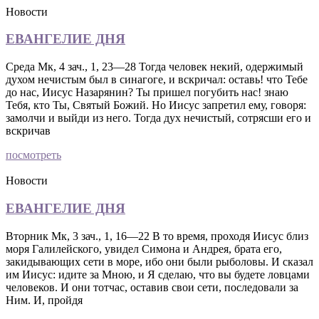
Новости
ЕВАНГЕЛИЕ ДНЯ
Среда Мк, 4 зач., 1, 23—28 Тогда человек некий, одержимый
духом нечистым был в синагоге, и вскричал: оставь! что Тебе
до нас, Иисус Назарянин? Ты пришел погубить нас! знаю
Тебя, кто Ты, Святый Божий. Но Иисус запретил ему, говоря:
замолчи и выйди из него. Тогда дух нечистый, сотрясши его и
вскричав
посмотреть
Новости
ЕВАНГЕЛИЕ ДНЯ
Вторник Мк, 3 зач., 1, 16—22 В то время, проходя Иисус близ
моря Галилейского, увидел Симона и Андрея, брата его,
закидывающих сети в море, ибо они были рыболовы. И сказал
им Иисус: идите за Мною, и Я сделаю, что вы будете ловцами
человеков. И они тотчас, оставив свои сети, последовали за
Ним. И, пройдя