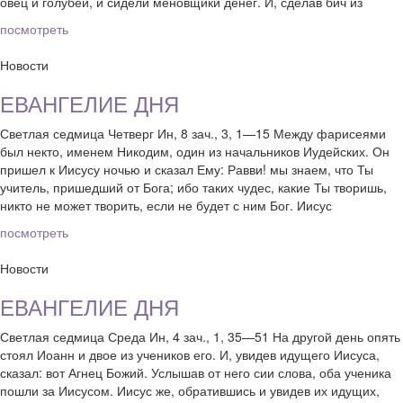
овец и голубей, и сидели меновщики денег. И, сделав бич из
посмотреть
Новости
ЕВАНГЕЛИЕ ДНЯ
Светлая седмица Четверг Ин, 8 зач., 3, 1—15 Между фарисеями
был некто, именем Никодим, один из начальников Иудейских. Он
пришел к Иисусу ночью и сказал Ему: Равви! мы знаем, что Ты
учитель, пришедший от Бога; ибо таких чудес, какие Ты творишь,
никто не может творить, если не будет с ним Бог. Иисус
посмотреть
Новости
ЕВАНГЕЛИЕ ДНЯ
Светлая седмица Среда Ин, 4 зач., 1, 35—51 На другой день опять
стоял Иоанн и двое из учеников его. И, увидев идущего Иисуса,
сказал: вот Агнец Божий. Услышав от него сии слова, оба ученика
пошли за Иисусом. Иисус же, обратившись и увидев их идущих,