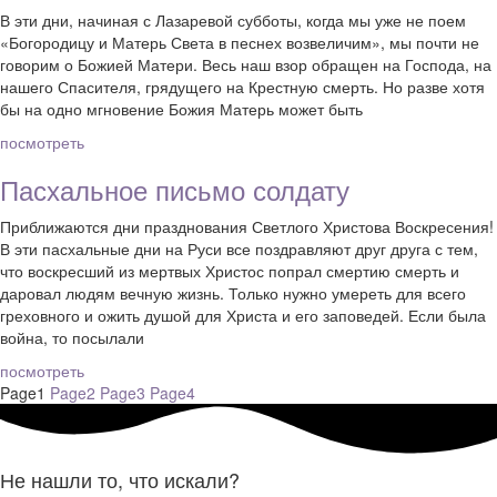
В эти дни, начиная с Лазаревой субботы, когда мы уже не поем
«Богородицу и Матерь Света в песнех возвеличим», мы почти не
говорим о Божией Матери. Весь наш взор обращен на Господа, на
нашего Спасителя, грядущего на Крестную смерть. Но разве хотя
бы на одно мгновение Божия Матерь может быть
посмотреть
Пасхальное письмо солдату
Приближаются дни празднования Светлого Христова Воскресения!
В эти пасхальные дни на Руси все поздравляют друг друга с тем,
что воскресший из мертвых Христос попрал смертию смерть и
даровал людям вечную жизнь. Только нужно умереть для всего
греховного и ожить душой для Христа и его заповедей. Если была
война, то посылали
посмотреть
Page
1
Page
2
Page
3
Page
4
Не нашли то, что искали?