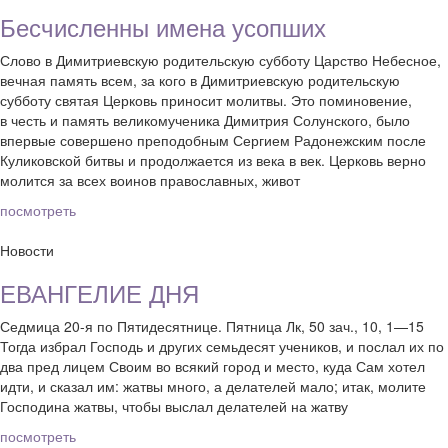
Бесчисленны имена усопших
Слово в Димитриевскую родительскую субботу Царство Небесное,
вечная память всем, за кого в Димитриевскую родительскую
субботу святая Церковь приносит молитвы. Это поминовение,
в честь и память великомученика Димитрия Солунского, было
впервые совершено преподобным Сергием Радонежским после
Куликовской битвы и продолжается из века в век. Церковь верно
молится за всех воинов православных, живот
посмотреть
Новости
ЕВАНГЕЛИЕ ДНЯ
Седмица 20-я по Пятидесятнице. Пятница Лк, 50 зач., 10, 1—15
Тогда избрал Господь и других семьдесят учеников, и послал их по
два пред лицем Своим во всякий город и место, куда Сам хотел
идти, и сказал им: жатвы много, а делателей мало; итак, молите
Господина жатвы, чтобы выслал делателей на жатву
посмотреть