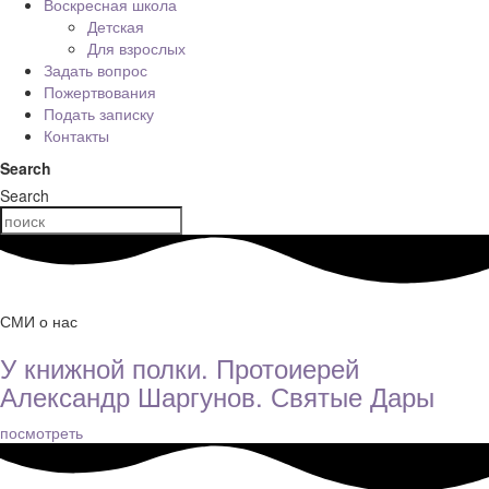
Воскресная школа
Детская
Для взрослых
Задать вопрос
Пожертвования
Подать записку
Контакты
Search
Search
СМИ о нас
У книжной полки. Протоиерей
Александр Шаргунов. Святые Дары
посмотреть