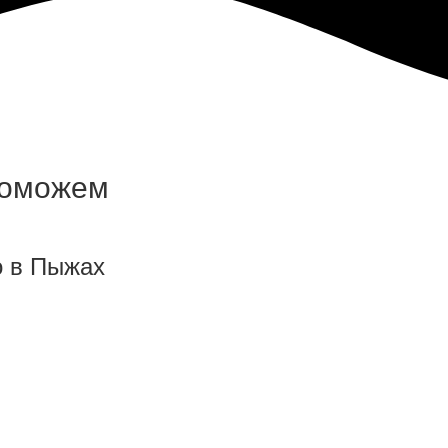
поможем
о в Пыжах