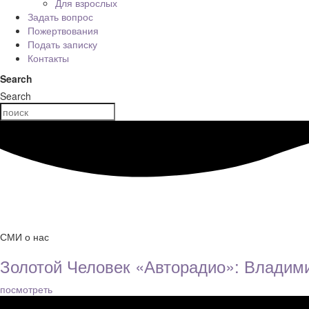
Для взрослых
Задать вопрос
Пожертвования
Подать записку
Контакты
Search
Search
СМИ о нас
Золотой Человек «Авторадио»: Владим
посмотреть