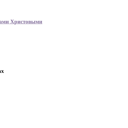
гами Христовыми
ах