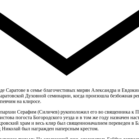
де Саратове в семье благочестивых мирян Александра и Евдоки
Саратовской Духовной семинарии, когда произошла безбожная р
 певчим на клиросе.
епархии Серафим (Силичев) рукоположил его во священника к П
стова погоста Богородского уезда и в том же году назначен нас
ровский храм и весь клир был священноначалием переведен в Б
ец Николай был награжден наперсным крестом.