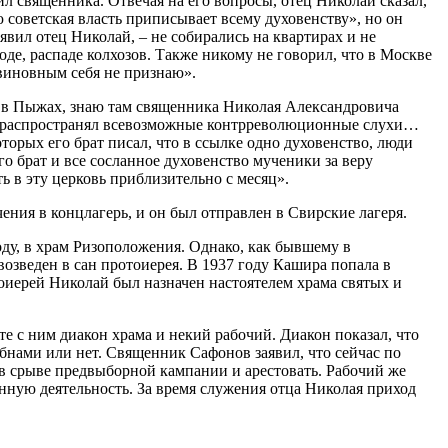
л священника. Отвечая на его вопросы, отец Николай сказал,
 советская власть приписывает всему духовенству», но он
явил отец Николай, – не собирались на квартирах и не
е, распаде колхозов. Также никому не говорил, что в Москве
 виновным себя не признаю».
ы в Пыжах, знаю там священника Николая Александровича
в распространял всевозможные контрреволюционные слухи…
орых его брат писал, что в ссылке одно духовенство, люди
о брат и все сосланное духовенство мученики за веру
ь в эту церковь приблизительно с месяц».
ния в концлагерь, и он был отправлен в Свирские лагеря.
оду, в храм Ризоположения. Однако, как бывшему в
озведен в сан протоиерея. В 1937 году Кашира попала в
оиерей Николай был назначен настоятелем храма святых и
е с ним диакон храма и некий рабочий. Диакон показал, что
ебнами или нет. Священник Сафонов заявил, что сейчас по
 в срыве предвыборной кампании и арестовать. Рабочий же
нную деятельность. За время служения отца Николая приход