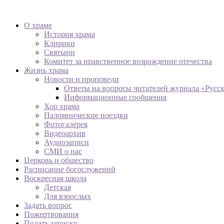
О храме
История храма
Клирики
Святыни
Комитет за нравственное возрождение отечества
Жизнь храма
Новости и проповеди
Ответы на вопросы читателей журнала «Русс
Информационные сообщения
Хор храма
Паломнические поездки
Фотогалерея
Видеоархив
Аудиозаписи
СМИ о нас
Церковь и общество
Расписание богослужений
Воскресная школа
Детская
Для взрослых
Задать вопрос
Пожертвования
Подать записку