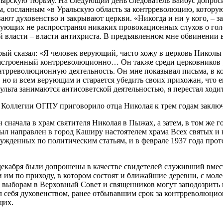
тырскую тюрьму. На следующий день следователь Байбус допроси
м, сосланным «в Уральскую область за контрреволюцию, которую
ают духовенство и закрывают церкви. «Никогда и ни у кого, – за
ующих не распространял никаких провокационных слухов о голод
ой власти – власти антихриста. В предъявленном мне обвинении
рый сказал: «Я человек верующий, часто хожу в церковь Никол
к настроенный контрреволюционно… Он также среди церковнико
трреволюционную деятельность. Он мне показывал письма, в кот
но и всем верующим и старается убедить своих прихожан, что ег
льта занимаются антисоветской деятельностью, я перестал ходит
 Коллегии ОГПУ приговорило отца Николая к трем годам заключе
сначала в храм святителя Николая в Пыжах, а затем, в том же г
л направлен в город Каширу настоятелем храма Всех святых и в
ужденных по политическим статьям, и в феврале 1937 года прот
 декабря были допрошены в качестве свидетелей служивший вмест
 им по приходу, в котором состоят и ближайшие деревни, с мол
по выборам в Верховный Совет и священников могут заподозрить
л себя духовенством, ранее отбывавшим срок за контрреволюцио
щих.