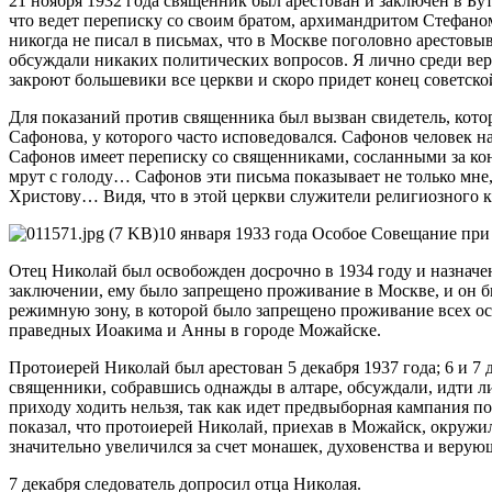
21 ноября 1932 года священник был арестован и заключен в Бу
что ведет переписку со своим братом, архимандритом Стефано
никогда не писал в письмах, что в Москве поголовно арестовыв
обсуждали никаких политических вопросов. Я лично среди вер
закроют большевики все церкви и скоро придет конец советск
Для показаний против священника был вызван свидетель, кото
Сафонова, у которого часто исповедовался. Сафонов челове
Сафонов имеет переписку со священниками, сосланными за кон
мрут с голоду… Сафонов эти письма показывает не только мне, 
Христову… Видя, что в этой церкви служители религиозного ку
10 января 1933 года Особое Совещание при
Отец Николай был освобожден досрочно в 1934 году и назначен 
заключении, ему было запрещено проживание в Москве, и он бы
режимную зону, в которой было запрещено проживание всех ос
праведных Иоакима и Анны в городе Можайске.
Протоиерей Николай был арестован 5 декабря 1937 года; 6 и 7
священники, собравшись однажды в алтаре, обсуждали, идти ли
приходу ходить нельзя, так как идет предвыборная кампания 
показал, что протоиерей Николай, приехав в Можайск, окружи
значительно увеличился за счет монашек, духовенства и верую
7 декабря следователь допросил отца Николая.