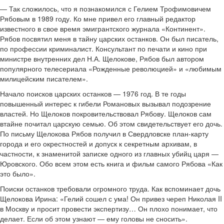
— Так сложилось, что я познакомился с Гелием Трофимовичем
Рябовым в 1989 году. Ко мне привел его главный редактор
известного в свое время эмигрантского журнала «Континент».
Рябов посвятил меня в тайну царских останков. Он был писатель,
по профессии криминалист. Консультант по печати и кино при
министре внутренних дел Н.А. Щелокове, Рябов был автором
популярного телесериала «Рожденные революцией» и «любимым
милицейским писателем».
Начало поисков царских останков — 1976 год. В те годы
повышенный интерес к гибели Романовых вызывал подозрение
властей. Но Щелоков покровительствовал Рябову. Щелоков сам
втайне почитал царскую семью. Об этом свидетельствует его дочь.
По письму Щелокова Рябов получил в Свердловске план-карту
города и его окрестностей и допуск к секретным архивам, в
частности, к знаменитой записке одного из главных убийц царя —
Юровского. Обо всем этом есть книга и фильм самого Рябова «Как
это было».
Поиски останков требовали огромного труда. Как вспоминает дочь
Щелокова Ирина: «Гелий сошел с ума! Он привез череп Николая II
в Москву и просит провести экспертизу… Он плохо понимает, что
делает. Если об этом узнают — ему головы не сносить».