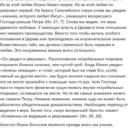
Из-за этой любви Иоанн бежал скорее. Из-за этой любви он
уверовал первый. На берегу Галилейского озера снова мы увидим
«ученика, которого любил Иисус», узнающего воскресшего
Господа раньше Петра (Ин. 21, 7). Снова мы видим, что вера
движется любовью. У имеющих власть в Церкви в этом отношении
нет никакого преимущества. Вместо того чтобы желать особого
положения в Церкви или претендовать на исключительное знание
Божественных тайн, мы должны стремиться быть первыми в
любви. Это несравненно важнее всего остального.
«Он увидел и уверовал». Расположение погребальных покровов
поразило Иоанна сильнее, чем пустой гроб. Когда Иоанн увидел
«пелены лежащие» и «плат, который был на главе Его, особо
свитый на другом месте», как будто молния озарила его сознание:
это не могло произойти с помощью чьих-то рук, тело Господа
просто перестало физически существовать внутри погребальных
покрывал, оставшихся на месте. Но те же самые знамения ничего
не сказали Петру. Никакое знамение, никакое чудо не может быть
абсолютно убедительным доказательством. Необходим переход от
видения к вере. Более того, скоро воскресший Христос скажет:
«Блаженны не видевшие и уверовавшие» (Ин. 20, 29).
Апостол Иоанн Богослов является прежде всего как ученик,