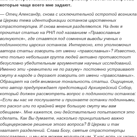
которые чаще всего мне задают.
— Отец Александр, снова с исключительной остротой возникла
в Церкви тема идентификации останков царственных
страстотерпцев. И снова мнения разделяются. На днях я
прочитал статью на РНЛ под названием «Православные
волнуются», где ставятся под сомнения выводы ученых о
подлинности царских останков. Интересно, кто уполномочил
автора статьи говорить от имени «православных»? Известно,
что только небольшая группа людей активно противостоит
безусловно убедительным аргументам научных исследований.
Именно эти «ревнители не по разуму» постоянно устраивают
смуту в народе и дерзают говорить от имени «православных».
Обращает на себя внимание тональность статьи. Ощущение,
что автор предупреждает предстоящий Архиерейский Собор,
который должен рассмотреть вопрос о подлинности останков:
«Если вы нас не послушаете и признаете останки подлинными,
то раскол или по крайней мере большую смуту мы вам
обещаем». Мне кажется, они действительно попытаются это
сделать. Как Вы думаете, насколько принципиально важно
общецерковное решение этого вопроса? В Церкви и так
хватает разделений. Слава Богу, святые страстотерпцы
прославлены, и мы все можем молиться им. У нас есть их иконы,