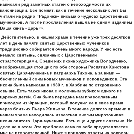
написали ряд заметных статей о необходимости их
канонизации. Все помнят, как в течение нескольких лет Вы
читали на радио
«
Радонеж
«
письма о чудесах Царственных
мучеников. А после прославления вышла не одним изданием
Ваша книга
«
Царь
«
».
Действительно, в нашем храме в течение уже трех десятков
лет в день памяти святых Царственных мучеников
традиционно собирается очень много народа. У нас есть
немало святынь, связанных с Царственными
страстотерпцами. Среди них икона художника Володченко,
изображающая стоящих по обе стороны Распятия Христова
святых Царя-мученика и патриарха Тихона, а за ними —
бесчисленный сонм новых мучеников и исповедников. Эта
икона была написана в 1930 г. в Харбине по откровению
свыше. Есть также икона с молочным зубиком одного из
царских детей. Она была передана нам православным
приходом из Франции, который получил ее в свое время
через близких Пьера Жильяра. В течение долгого времени в
нашем храме находилась известная многим мироточивая
икона святого Царя-мученика. Есть еще и другие святыни. Но
дело не в этом. Эта проблема сама по себе представляется
мне не второстепенной. Ниже я привожу ответы на вопросы,