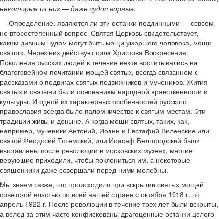
некоторые из них — даже чудотворные.
— Определение, являются ли эти останки подлинными — совсем
не второстепенный вопрос. Святая Церковь свидетельствует,
каким дивным чудом могут быть мощи умершего человека, мощи
святого. Через них действует сила Христова Воскресения.
Поколения русских людей в течение веков воспитывались на
благоговейном почитании мощей святых, всегда связанном с
рассказами о подвигах святых подвижников и мучеников. Жития
святых и святыни были основанием народной нравственности и
культуры. И одной из характерных особенностей русского
православия всегда было паломничество к святым местам. Эти
традиции живы и доныне. А когда мощи святых, таких, как,
например, мученики Антоний, Иоанн и Евстафий Виленские или
святой Феодосий Тотемский, или Иоасаф Белгородский были
выставлены после революции в московских музеях, многие
верующие приходили, чтобы поклониться им, а некоторые
священники даже совершали перед ними молебны.
Мы знаем также, что происходило при вскрытии святых мощей
советской властью по всей нашей стране с октября 1918 г. по
апрель 1922 г. После революции в течение трех лет были вскрыты,
а вслед за этим часто конфискованы драгоценные останки целого