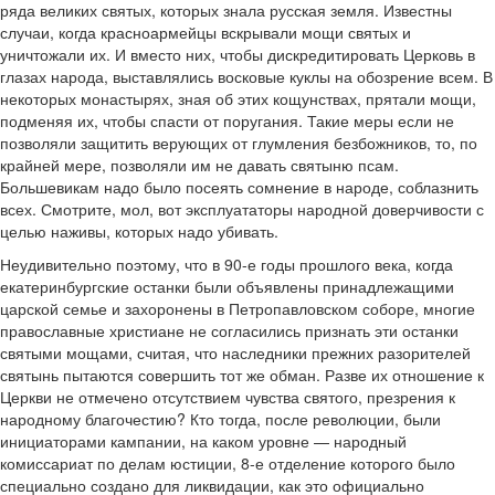
ряда великих святых, которых знала русская земля. Известны
случаи, когда красноармейцы вскрывали мощи святых и
уничтожали их. И вместо них, чтобы дискредитировать Церковь в
глазах народа, выставлялись восковые куклы на обозрение всем. В
некоторых монастырях, зная об этих кощунствах, прятали мощи,
подменяя их, чтобы спасти от поругания. Такие меры если не
позволяли защитить верующих от глумления безбожников, то, по
крайней мере, позволяли им не давать святыню псам.
Большевикам надо было посеять сомнение в народе, соблазнить
всех. Смотрите, мол, вот эксплуататоры народной доверчивости с
целью наживы, которых надо убивать.
Неудивительно поэтому, что в 90-е годы прошлого века, когда
екатеринбургские останки были объявлены принадлежащими
царской семье и захоронены в Петропавловском соборе, многие
православные христиане не согласились признать эти останки
святыми мощами, считая, что наследники прежних разорителей
святынь пытаются совершить тот же обман. Разве их отношение к
Церкви не отмечено отсутствием чувства святого, презрения к
народному благочестию? Кто тогда, после революции, были
инициаторами кампании, на каком уровне — народный
комиссариат по делам юстиции, 8-е отделение которого было
специально создано для ликвидации, как это официально