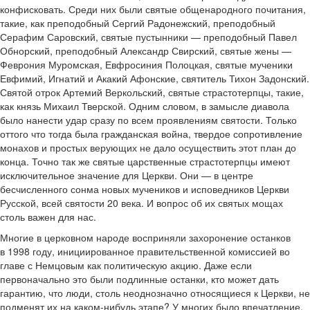
конфисковать. Среди них были святые общенародного почитания,
такие, как преподобный Сергий Радонежский, преподобный
Серафим Саровский, святые пустынники — преподобный Павел
Обнорский, преподобный Александр Свирский, святые жены —
Феврония Муромская, Евфросиния Полоцкая, святые мученики
Евфимий, Игнатий и Акакий Афонские, святитель Тихон Задонский.
Святой отрок Артемий Веркольский, святые страстотерпцы, такие,
как князь Михаил Тверской. Одним словом, в замысле диавола
было нанести удар сразу по всем проявлениям святости. Только
оттого что тогда была гражданская война, твердое сопротивление
монахов и простых верующих не дало осуществить этот план до
конца. Точно так же святые царственные страстотерпцы имеют
исключительное значение для Церкви. Они — в центре
бесчисленного сонма новых мучеников и исповедников Церкви
Русской, всей святости 20 века. И вопрос об их святых мощах
столь важен для нас.
Многие в церковном народе восприняли захоронение останков
в 1998 году, инициированное правительственной комиссией во
главе с Немцовым как политическую акцию. Даже если
первоначально это были подлинные останки, кто может дать
гарантию, что люди, столь неоднозначно относящиеся к Церкви, не
подменят их на каком-нибудь этапе? У многих было впечатление,