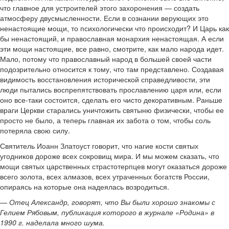
что главное для устроителей этого захоронения — создать
атмосферу двусмысленности. Если в сознании верующих это
ненастоящие мощи, то психологически что происходит? И Царь как
бы ненастоящий, и православная монархия ненастоящая. А если
эти мощи настоящие, все равно, смотрите, как мало народа идет.
Мало, потому что православный народ в большей своей части
подозрительно относится к тому, что там представлено. Создавая
видимость восстановления исторической справедливости, эти
люди пытались воспрепятствовать прославлению царя или, если
оно все-таки состоится, сделать его чисто декоративным. Раньше
враги Церкви старались уничтожить святыню физически, чтобы ее
просто не было, а теперь главная их забота о том, чтобы соль
потеряла свою силу.
Святитель Иоанн Златоуст говорит, что нагие кости святых
угодников дороже всех сокровищ мира. И мы можем сказать, что
мощи святых царственных страстотерпцев могут оказаться дороже
всего золота, всех алмазов, всех утраченных богатств России,
опираясь на которые она надеялась возродиться.
— Отец Александр, говорят, что Вы были хорошо знакомы с
Гелием Рябовым, публикация которого в журнале «Родина» в
1990 г. наделала много шума.