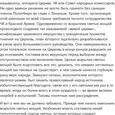
называлось, аппарата Церкви. ЧК или Совет народных комиссаров.
Ни одно важное решение не могло быть принято без санкции
членов Политбюро во главе с Лениным. Кроме того, организация
этой кампании по всей стране требовала тесного сотрудничества
ЧК и Красной Армии. Одновременно со вскрытием святых мощей
происходило создание так называемой «живой церкви»,
конфискация церковного имущества с грандиозным проектом
гонения на Церковь, план которого тщательно разрабатывался
в узком кругу большевистского руководства. Они намеревались в
этом тотальном гонении на Церковь в конце концов разрушить ее
до основания, поставив всех верующих перед выбором между
отступничеством или мученичеством. Целью вскрытия святых
мощей было подготовить все это, доказать, что никаких нетленных
мощей как таковых не существует, и тем самым нанести глубокую
рану вере народа. Замысел сатаны, исполнителем которого
являлся режим, был лишить православный народ источника
избыточествующей благодати, связи его с его святыми как раз в то
время, когда он более всего в этом нуждался — во время великих
скорбей и испытаний. Таковы понятные нам рассуждения.
И вот о чем мы не должны забывать. Прежде чем начать кампанию
вскрытия святых мощей, безбожная власть составила некий
типологический список святых, останки которых следует