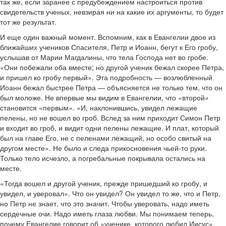
так же, если заранее с предубеждением настроиться против
свидетельств ученых, невзирая ни на какие их аргументы, то будет
тот же результат.
И еще один важный момент. Вспомним, как в Евангелии двое из
ближайших учеников Спасителя, Петр и Иоанн, бегут к Его гробу,
услышав от Марии Магдалины, что тела Господа нет во гробе.
«Они побежали оба вместе; но другой ученик бежал скорее Петра,
и пришел ко гробу первый». Эта подробность — возлюбленный
Иоанн бежал быстрее Петра — объясняется не только тем, что он
был моложе. Не впервые мы видим в Евангелии, что «второй»
становится «первым». «И, наклонившись, увидел лежащие
пелены, но не вошел во гроб. Вслед за ним приходит Симон Петр
и входит во гроб, и видит одни пелены лежащие. И плат, который
был на главе Его, не с пеленами лежащий, но особо свитый на
другом месте». Не было и следа прикосновения чьей-то руки.
Только тело исчезло, а погребальные покрывала остались на
месте.
«Тогда вошел и другой ученик, прежде пришедший ко гробу, и
увидел, и уверовал». Что он увидел? Он увидел то же, что и Петр,
но Петр не знает, что это значит. Чтобы уверовать, надо иметь
сердечные очи. Надо иметь глаза любви. Мы понимаем теперь,
почему Евангелие говорит об «ученике, которого любил Иисус».