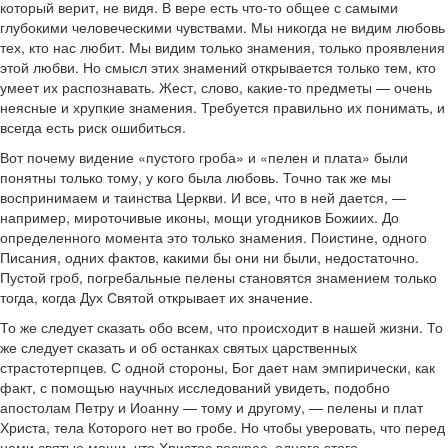
который верит, не видя. В вере есть что-то общее с самыми
глубокими человеческими чувствами. Мы никогда не видим любовь
тех, кто нас любит. Мы видим только знамения, только проявления
этой любви. Но смысл этих знамений открывается только тем, кто
умеет их распознавать. Жест, слово, какие-то предметы — очень
неясные и хрупкие знамения. Требуется правильно их понимать, и
всегда есть риск ошибиться.
Вот почему видение «пустого гроба» и «пелен и плата» были
понятны только тому, у кого была любовь. Точно так же мы
воспринимаем и таинства Церкви. И все, что в ней дается, —
например, мироточивые иконы, мощи угодников Божиих. До
определенного момента это только знамения. Поистине, одного
Писания, одних фактов, какими бы они ни были, недостаточно.
Пустой гроб, погребальные пелены становятся знамением только
тогда, когда Дух Святой открывает их значение.
То же следует сказать обо всем, что происходит в нашей жизни. То
же следует сказать и об останках святых царственных
страстотерпцев. С одной стороны, Бог дает нам эмпирически, как
факт, с помощью научных исследований увидеть, подобно
апостолам Петру и Иоанну — тому и другому, — пелены и плат
Христа, тела Которого нет во гробе. Но чтобы уверовать, что перед
нами святые мощи, что Христос воскрес, одного этого