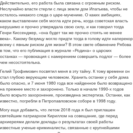
Действительно, его работа была связана с огромным риском.
Неслучайно власти стерли с лица земли дом Ипатьева, чтобы не
осталось никакого следа о царе-мученике. О каких амбициях,
каком выставлении себя могла идти речь, когда советская власть
нерушимо и прочно утверждала свою силу, и как говорил тогда
Генри Киссенджер, «она будет так же прочно стоять не менее
века». Какому безумцу могло придти тогда в голову идти наперекор
всему с явным риском для жизни? В этом свете обвинение Рябова
в том, что его публикация в журнале «Родина» о царских
останках — провокация с намерением совершить подлог — более
чем несостоятельна.
Гелий Трофимович посвятил меня в эту тайну. К тому времени он
стал глубоко верующим человеком. Хранить останки у себя дома
было опасно, и 7 июня 1980 года все найденное было возвращено
на прежнее место и захоронено. Только в начале 1990-х годов
было вскрыто захоронение, произведена экспертиза. Останки, как
известно, погребли в Петропавловском соборе в 1998 году.
Могу еще добавить, что летом 2018 года я был приглашен
святейшим патриархом Кириллом на совещание, где перед
архиереями делали доклады о результатах своей работы
известные ученые-криминалисты, связанные с крупнейшими