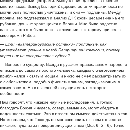
международными центрами. Выступления длились в течение
многих часов. Вывод был один: царские останки практически не
могли быть полностью уничтожены, и они — подлинны. Между
прочим, это подтверждал и анализ ДНК крови цесаревича на его
рубашке, доныне хранящейся в Японии. Мне было радостно
слышать, что это было то же заключение, к которому пришел в
свое время Рябов.
— Если «екатеринбургские останки» подлинные, как
утверждают ученые в новой Патриаршей комиссии, почему
через них не совершаются чудеса?
— Вопрос по существу. Всегда в русском православном народе, от
епископа до самого простого человека, каждый с благоговением
приближался к святым мощам, и никто не смел рассматривать их
с любопытством, подобно филистимлянам, заглядывающим в
ковчег завета. Но в нынешней ситуации есть некоторые
особенности.
Нам говорят, что никакие научные исследования, а только
благодать Божия и чудеса, совершаемые ею, могут убедить в
подлинности святыни. Это в известном смысле действительно так.
Но мы знаем, что Господь не мог совершить в своем отечестве
никакого чуда из-за неверия живущих в нем (Мф. 6, 5—6). Точно