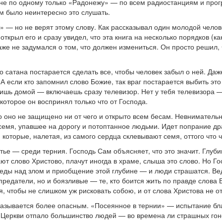
 не по одному только «Радонежу» — по всем радиостанциям и про
м было неинтересно это слушать.
» — но не верят этому слову. Как рассказывал один молодой челове
открыл его и сразу увидел, что эта книга на несколько порядков (к
аже не задумался о том, что должен измениться. Он просто решил, 
то сатана постарается сделать все, чтобы человек забыл о ней. Да
 А если кто запомнил слово Божие, так враг постарается выбить это
ишь домой — включаешь сразу телевизор. Нет у тебя телевизора —
которое он воспринял только что от Господа.
что оно не защищено ни от чего и открыто всем бесам. Невнимате
 семя, упавшее на дорогу и потоптанное людьми. Идет попрание д
оторые, налетая, из самого сердца склевывают семя, оттого что ч
тье — среди терния. Господь Сам объясняет, что это значит. Глуби
 слово Христово, плачут иногда в храме, слыша это слово. Но Госп
ды над злом и приобщение этой глубине — и люди страшатся. Ведь 
 предатели, но и боязливые — те, кто боится жить по правде слов
я, чтобы не слишком уж рисковать собою, и от слова Христова не о
казывается более опасным. «Посеянное в тернии» — испытание бл
т Церкви отпало большинство людей — во времена ли страшных гонен