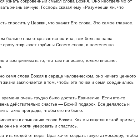
ься узнать сокровенный смысл слова Божия. Оно неотделимо от
овать жизнь вечную, Господь сказал ему «Разумееши ли, что
ть спросить у Церкви, что значат Его слова. Это самое главное,
 чем больше нам открывается истина, тем больше наша
е сразу открывает глубины Своего слова, а постепенно
ие и воспринимать то, что там написано, только внешне.
и.
яно семя слова Божия в сердце человеческом, оно ничего ценного
л жизни заключается в том, чтобы эта почва и семя соединились
 времена очень трудно было достать Евангелие. Если кто-то
ловека действительно счастье — Божий подарок. Все делалось и
ить такие преграды, чтобы его не было.
обиваются к слышанию слова Божия. Как мы видели в этой притче,
ы они не могли уверовать и спастись.
вратить людей от веры. Враг хочет создать такую атмосферу, чтобы