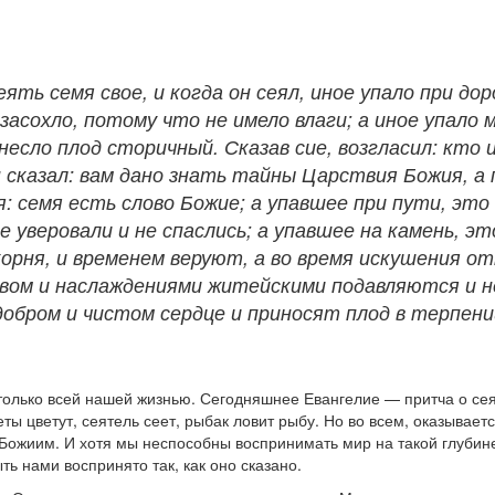
ять семя свое, и когда он сеял, иное упало при д
я, засохло, потому что не имело влаги; а иное упал
ринесло плод сторичный. Сказав сие, возгласил: к
н сказал: вам дано знать тайны Царствия Божия, а 
: семя есть слово Божие; а упавшее при пути, э
не уверовали и не спаслись; а упавшее на камень, э
рня, и временем веруют, а во время искушения от
вом и наслаждениями житейскими подавляются и не
добром и чистом сердце и приносят плод в терпени
 только всей нашей жизнью. Сегодняшнее Евангелие — притча о се
ты цветут, сеятель сеет, рыбак ловит рыбу. Но во всем, оказывает
Божиим. И хотя мы неспособны воспринимать мир на такой глубине,
ть нами воспринято так, как оно сказано.