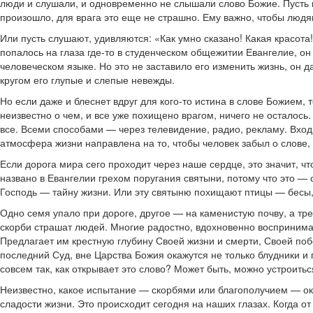
люди и слушали, и одновременно не слышали слово Божие. Пусть
произошло, для врага это еще не страшно. Ему важно, чтобы людя
Или пусть слушают, удивляются: «Как умно сказано! Какая красота!
попалось на глаза где-то в студенческом общежитии Евангелие, он 
человеческом языке. Но это не заставило его изменить жизнь, он д
кругом его глупые и слепые невежды.
Но если даже и блеснет вдруг для кого-то истина в слове Божием, 
неизвестно о чем, и все уже похищено врагом, ничего не осталось.
все. Всеми способами — через телевидение, радио, рекламу. Вход
атмосфера жизни направлена на то, чтобы человек забыл о слове, 
Если дорога мира сего проходит через наше сердце, это значит, 
названо в Евангелии грехом поругания святыни, потому что это —
Господь — тайну жизни. Или эту святыню похищают птицы — бесы, к
Одно семя упало при дороге, другое — на каменистую почву, а тре
скорби страшат людей. Многие радостно, вдохновенно воспринимают
Предлагает им крестную глубину Своей жизни и смерти, Своей побе
последний Суд, вне Царства Божия окажутся не только блудники и
совсем так, как открывает это слово? Может быть, можно устроитьс
Неизвестно, какое испытание — скорбями или благополучием — о
сладости жизни. Это происходит сегодня на наших глазах. Когда о