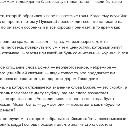
граммам телевидения благовествуют Евангелие — если бы такое
к, который обратился к вере в советские годы. Когда ему случайно
ак он прочтет потом у Пушкина) превосходит все, что написано на
что он такой особенный и все хорошо понимает, в то время как
же еще из храма не вышел — сразу же разговоры с кем-то
 из человека, повернуть его ум к тем ценностям, которыми живут
 открываешь газеты или какой-нибудь сомнительный журнал. И вся
льное слушание слова Божия — неблагоговейное, небрежное —
рагоценнейшей святыни — люди топчут то, что предлагает им
еловек не хранит его, не дорожит даром Господним.
на, на которой открывается значение слова Божия, — это скорби, а
одь предлагает им ту глубину, где это слово возрастает.
не зря сказано в Апокалипсисе: в конце всего, когда будет
а Божия. Может быть, — думают они — можно жить как-нибудь не
тречься?
агополучием, в котором собраны житейские заботы, всевозможные
ий, когда Господь показал нам, что значит Его слово, или