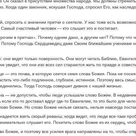
ую Он сказал в присутствии множества народа. Мы должны стремит
. Когда один законник, искушая Господа, спросил Его, как наслед
, спросить о значении притчи о сеятеле. У нас тоже есть возможнос
с. Самый счастливый человек — кто слышит это и постигает.
прочим в притчах». Почему одним дано, а другим нет? Потому что
тся. Потому Господь Сердцеведец даже Своим ближайшим ученикам н
: они видят только поверхность. Они могут читать Библию, Евангел
е увидит, что они изо всех сил стараются жить по правде и совест
це — это почва, в которую сеется семя слова Божия. Пока не посе
астить что-либо подлинное, глубокое, истинное. Поэтому весь смыс
единились. Тогда Господь совершит дивное с нашей жизнью.
ача — не допустить, чтобы люди услышали слово Божие. В недавние
 если кто-то доставал вдруг где-то Евангелие, то это было для че
ово Божие. Но слово Божие нельзя связать, нельзя навсегда постав
 надеется взять скорый реванш, когда видит, что люди все-таки пр
внимательно слушает его. Похитить слово Божие из их сердец, чтоб
ово Божие, и поэтому все усилия врага направлены на то, чтобы от