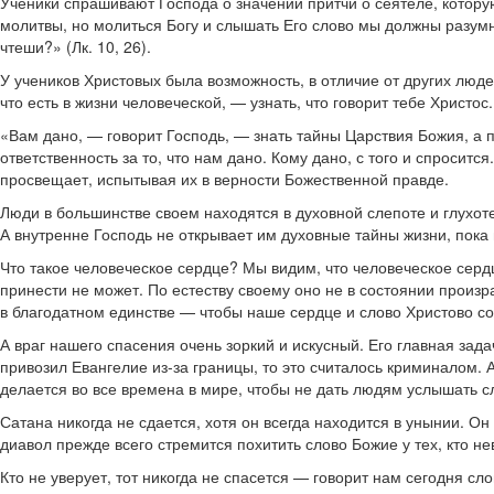
Ученики спрашивают Господа о значении притчи о сеятеле, котор
молитвы, но молиться Богу и слышать Его слово мы должны разумно
чтеши?» (Лк. 10, 26).
У учеников Христовых была возможность, в отличие от других людей
что есть в жизни человеческой, — узнать, что говорит тебе Христо
«Вам дано, — говорит Господь, — знать тайны Царствия Божия, а 
ответственность за то, что нам дано. Кому дано, с того и спроси
просвещает, испытывая их в верности Божественной правде.
Люди в большинстве своем находятся в духовной слепоте и глухоте
А внутренне Господь не открывает им духовные тайны жизни, пока н
Что такое человеческое сердце? Мы видим, что человеческое серд
принести не может. По естеству своему оно не в состоянии произр
в благодатном единстве — чтобы наше сердце и слово Христово со
А враг нашего спасения очень зоркий и искусный. Его главная зад
привозил Евангелие из-за границы, то это считалось криминалом. А
делается во все времена в мире, чтобы не дать людям услышать сл
Сатана никогда не сдается, хотя он всегда находится в унынии. Он
диавол прежде всего стремится похитить слово Божие у тех, кто не
Кто не уверует, тот никогда не спасется — говорит нам сегодня сл