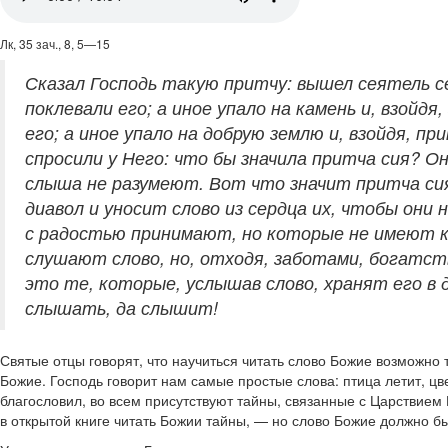
Лк, 35 зач., 8, 5—15
Сказал Господь такую притчу: вышел сеятель се
поклевали его; а иное упало на камень и, взойд
его; а иное упало на добрую землю и, взойдя, п
спросили у Него: что бы значила притча сия? О
слыша не разумеют. Вот что значит притча сия
диавол и уносит слово из сердца их, чтобы они 
с радостью принимают, но которые не имеют ко
слушают слово, но, отходя, заботами, богатст
это те, которые, услышав слово, хранят его в 
слышать, да слышит!
Святые отцы говорят, что научиться читать слово Божие возможно
Божие. Господь говорит нам самые простые слова: птица летит, цве
благословил, во всем присутствуют тайны, связанные с Царствием 
в открытой книге читать Божии тайны, — но слово Божие должно бы