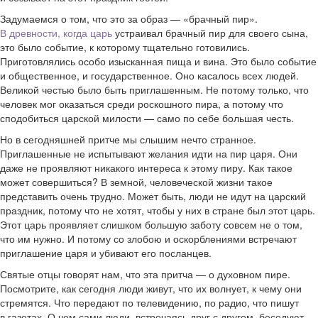
Задумаемся о том, что это за образ — «брачный пир».
В древности, когда царь
устраивал брачный пир для своего сына,
это было событие, к которому тщательно готовились.
Приготовлялись особо изысканная пища и вина. Это было событие
и общественное, и государственное. Оно касалось всех людей.
Великой честью было быть приглашенным. Не потому только, что
человек мог оказаться среди роскошного пира, а потому что
сподобиться царской милости — само по себе большая честь.
Но в сегодняшней притче мы слышим нечто странное.
Приглашенные не испытывают желания идти на пир царя. Они
даже не проявляют никакого интереса к этому пиру. Как такое
может совершиться? В земной, человеческой жизни такое
представить очень трудно. Может быть, люди не идут на царский
праздник, потому что не хотят, чтобы у них в стране был этот царь.
Этот царь проявляет слишком большую заботу совсем не о том,
что им нужно. И потому со злобою и оскорблениями встречают
приглашение царя и убивают его посланцев.
Святые отцы говорят нам, что эта притча — о духовном пире.
Посмотрите, как сегодня люди живут, что их волнует, к чему они
стремятся. Что передают по телевидению, по радио, что пишут
в газетах. О чем сами люди, встречаясь друг с другом, беседуют.