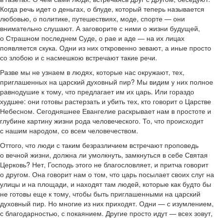
Когда речь идет о деньгах, о блуде, который теперь называется
любовью, о политике, путешествиях, моде, спорте — они
внимательно слушают. А заговорите с ними о жизни будущей,
о Страшном последнем Суде, о рае и аде — на их лицах
появляется скука. Одни из них откровенно зевают, а иные просто
со злобою и с насмешкою встречают такие речи.
Разве мы не узнаем в людях, которые нас окружают, тех,
приглашенных на царский духовный пир? Мы видим у них полное
равнодушие к тому, что предлагает им их царь. Или гораздо
худшее: они готовы растерзать и убить тех, кто говорит о Царстве
Небесном. Сегодняшнее Евангелие раскрывает нам в простоте и
глубине картину жизни рода человеческого. То, что происходит
с нашим народом, со всем человечеством.
Оттого, что люди с таким безразличием встречают проповедь
о вечной жизни, должна ли умолкнуть, замкнуться в себе Святая
Церковь? Нет, Господь этого не благословляет, и притча говорит
о другом. Она говорит нам о том, что царь посылает своих слуг на
улицы и на площади, и находят там людей, которые как будто бы
не готовы еще к тому, чтобы быть приглашенными на царский
духовный пир. Но многие из них приходят. Одни — с изумлением,
с благодарностью, с покаянием. Другие просто идут — всех зовут,