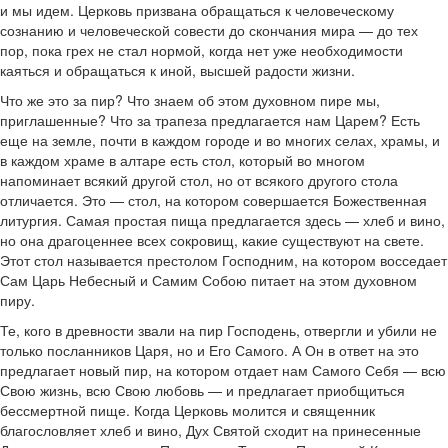
и мы идем. Церковь призвана обращаться к человеческому
сознанию и человеческой совести до скончания мира — до тех
пор, пока грех не стал нормой, когда нет уже необходимости
каяться и обращаться к иной, высшей радости жизни.
Что же это за пир? Что знаем об этом духовном пире мы,
приглашенные? Что за трапеза предлагается нам Царем? Есть
еще на земле, почти в каждом городе и во многих селах, храмы, и
в каждом храме в алтаре есть стол, который во многом
напоминает всякий другой стол, но от всякого другого стола
отличается. Это — стол, на котором совершается Божественная
литургия. Самая простая пища предлагается здесь — хлеб и вино,
но она драгоценнее всех сокровищ, какие существуют на свете.
Этот стол называется престолом Господним, на котором восседает
Сам Царь Небесный и Самим Собою питает на этом духовном
пиру.
Те, кого в древности звали на пир Господень, отвергли и убили не
только посланников Царя, но и Его Самого. А Он в ответ на это
предлагает новый пир, на котором отдает нам Самого Себя — всю
Свою жизнь, всю Свою любовь — и предлагает приобщиться
бессмертной пище. Когда Церковь молится и священник
благословляет хлеб и вино, Дух Святой сходит на принесенные