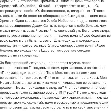
Дары, и они становятся Пречистым Телом и Пречистой Кровью
Христовой. «О, небесный пир! — говорят святые отцы. — О,
сокровище вечное!» «О, божественного, о, сладчайшего Твоего
гласа, с нами бо неложно обещался еси быти до скончания века,
Христе». Одна крошка этого Хлеба Небесного и одна капля этого
вина, освященного Духом Святым, содержит в себе больше, чем
может вместить самый великий человеческий ум. Есть такие люди,
для которых лишение причастия — самое величайшее бедствие из
всех, какие могут быть на свете. Есть люди, для которых дар
причастия — самое великое благословение, самое величайшее
блаженство вхождения в Царство, которое уже сегодня
присутствует среди нас.
За Божественной литургией не перестает звучать через
священников зов Господень ко всем, приглашенным на этот пир:
«Приимите, ядите, сие есть Тело Мое, еже за вы ломимое
во оставление грехов»; и: «Пийте от нея вси, сия есть Кровь Моя
Новаго Завета, яже за вы и за многия изливаемая во оставление
грехов». Что же происходит с людьми? Что произошло и почему
произошло такое крушение всего в 1917 году? Потому, что люди —
те, которые именовались православными христианами, — слыша
призыв, звон колокольный, даже в воскресные и праздничные дни
шли по своим делам, на свою торговлю или на свои увеселения и