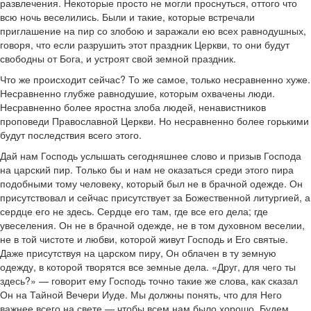
развлечения. Некоторые просто не могли проснуться, оттого что
всю ночь веселились. Были и такие, которые встречали
приглашение на пир со злобою и заражали ею всех равнодушных,
говоря, что если разрушить этот праздник Церкви, то они будут
свободны от Бога, и устроят свой земной праздник.
Что же происходит сейчас? То же самое, только несравненно хуже.
Несравненно глубже равнодушие, которым охвачены люди.
Несравненно более яростна злоба людей, ненавистников
проповеди Православной Церкви. Но несравненно более горькими
будут последствия всего этого.
Дай нам Господь услышать сегодняшнее слово и призыв Господа
на царский пир. Только бы и нам не оказаться среди этого пира
подобными тому человеку, который был не в брачной одежде. Он
присутствовал и сейчас присутствует за Божественной литургией, а
сердце его не здесь. Сердце его там, где все его дела; где
увеселения. Он не в брачной одежде, не в том духовном веселии,
не в той чистоте и любви, которой живут Господь и Его святые.
Даже присутствуя на царском пиру, Он облачен в ту земную
одежду, в которой творятся все земные дела. «Друг, для чего ты
здесь?» — говорит ему Господь точно такие же слова, как сказал
Он на Тайной Вечери Иуде. Мы должны понять, что для Него
важнее всего на свете — чтобы всем нам было хорошо. Будем