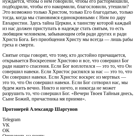
нуждается, чтобы о нем говорили, чтобы его растормошили,
подбодрили, чтобы его накормили, благословили, утешили?
Это возможно только Христом, только Его благодатью, только
тогда, когда мы становимся единокровными с Ним по дару
Евхаристии. Здесь тайна Церкви, к таинству которой каждый
из нас должен приступать в надежде стать святым, то есть
любящим человеком, забывающим себя ради других и ради
Христа Бога. Без приобщения Христу мы всегда — лишь рабы
греха и смерти.
Святые отцы говорят, что тому, кто достойно причащается,
открывается Воскресение Христово и все, что совершил Бог
ради нашего спасения. Если Бог воплотился — это то, что Он
совершил навеки. Если Христос распялся за нас — это то, что
Он совершил навеки. Если Христос воскрес из мертвых —
это то, что Он совершил навеки. Если Бог сотворил нас, мы
будем жить вечно. Никто и ничто, и никогда не может
разрушить то, что совершил Бог. «Вечери Твоея Тайныя днесь,
Сыне Божий, причастника мя приими».
Протоиерей Александр Шаргунов
Telegram
VK
OK
Отправить на почту