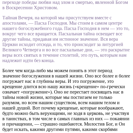
переходе победы любви над злом и смертью, явленной Богом
в Воскресении Христовом.
Тайная Вечеря, на которой мы присутствуем вместе с
апостолами, — Пасха Господня. Мы стоим в самом центре
нашего богослужебного года. Пасха Господня в нем — это то,
вокруг чего все вращается. Пасхальная тайна освещает все
другие тайны, придавая им истинное значение. Вся вера
Церкви исходит отсюда, и то, что происходит за литургией
Великого Четверга и во все пасхальные дни, — это раскрытие
веры всех святых в течение столетий, это путь, которым нам
надлежит идти без конца.
Более чем когда-либо мы можем понять в этот период
значение богослужения в нашей жизни. Оно все более и более
погружает нас в глубины веры. И это погружение, это
крещение длится всю нашу жизнь («крещение» по-гречески
означает «погружение»). Оно не перестает посвящать нас в
тайны новой жизни, которые мы постигаем не только
разумом, но всем нашим существом, всем нашим телом и
нашей душой. Вот почему крещеные, которые воображают,
будто можно быть верующими, не ходя в церковь, не участвуя
в таинствах, в том числе в самых главных из них — покаянии
и причащении, — страшно ошибаются. Милостив Бог, и Он
будет искать, какими другими путями, какими скорбями