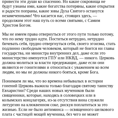
привести эти души ко спасению. Но какие сокровища не
будут узнаны ими, какие богатства потеряны, какие открытия
и радости попраны, какие зовы Духа Святого останутся
незамеченными! Что касается нас, стоящих здесь, —
продолжим этот наш путь со всеми святыми, с Самим
Христом Богом.
Мы не имеем права отвернуться от этого пути только потому,
что по нему трудно идти. Поститься нетрудно, нетрудно
бичевать себя, трудно отвергнуться себя, своего эгоизма, стать
подлинно свободным человеком, который не боится ни главы
государства, ни министра внутренних дел, даже если это
министерство именуется ГПУ или НКВД, — никого. Церковь
должна молиться за власти предержащие, даже если они
являются ее гонителями и относиться с уважением ко всем
людям, но мы не должны никого бояться, кроме Бога.
Понимаем ли мы, что во времена небывалых в истории
гонений Церковь выжила только благодаря святому таинству
Евхаристии? Среди наших новых мучеников были
священники, которые, находясь в соловецких или в
колымских концлагерях, из-за отсутствия вина служили
литургию на клюквенном соке, рискуя поплатиться за это
жизнью. Если не было антиминса — освященного шелкового
плата с частицей мощей мученика, без чего не может