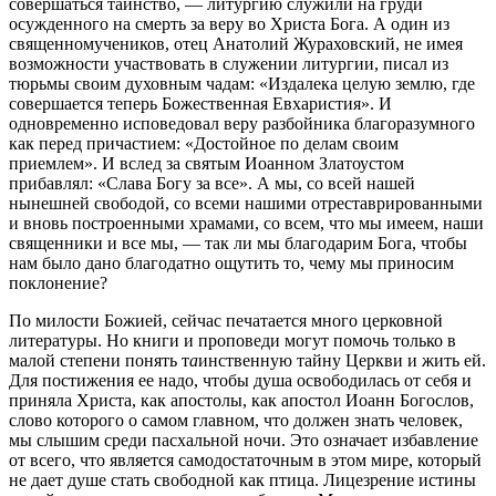
совершаться таинство, — литургию служили на груди
осужденного на смерть за веру во Христа Бога. А один из
священномучеников, отец Анатолий Жураховский, не имея
возможности участвовать в служении литургии, писал из
тюрьмы своим духовным чадам: «Издалека целую землю, где
совершается теперь Божественная Евхаристия». И
одновременно исповедовал веру разбойника благоразумного
как перед причастием: «Достойное по делам своим
приемлем». И вслед за святым Иоанном Златоустом
прибавлял: «Слава Богу за все». А мы, со всей нашей
нынешней свободой, со всеми нашими отреставрированными
и вновь построенными храмами, со всем, что мы имеем, наши
священники и все мы, — так ли мы благодарим Бога, чтобы
нам было дано благодатно ощутить то, чему мы приносим
поклонение?
По милости Божией, сейчас печатается много церковной
литературы. Но книги и проповеди могут помочь только в
малой степени понять т
а
инственную тайну Церкви и жить ей.
Для постижения ее надо, чтобы душа освободилась от себя и
приняла Христа, как апостолы, как апостол Иоанн Богослов,
слово которого о самом главном, что должен знать человек,
мы слышим среди пасхальной ночи. Это означает избавление
от всего, что является самодостаточным в этом мире, который
не дает душе стать свободной как птица. Лицезрение истины