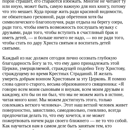
порой страшит, его стараются избежать. Многие не читают ту
или иную, может быть, самую важную для них книгу, потому
что это мешает. Куда проще жить ради красивой видимости,
не обязательно греховной, ради обретения хотя бы
символического благополучия, ради отдыха на берегу озера,
ради того, чтобы иметь возможность послушать музыку с
друзьями, ради того, чтобы вступить в счастливый брак и
иметь детей, — и больше ничего не надо, — но не ради того,
чтобы стать по дару Христа святым и воспитать детей
святыми.
Каждый из нас должен сегодня лично осознать глубокую
благодарность Богу за то, что ему дано принадлежать этой
Церкви, умерщвляемой, страждущей подобно Телу Христову,
страждущему во время Крестных Страданий. И желать
умереть добрым воином Христовым за эту Церковь. Я помню
слова одного старого, весьма образованного священника: «Я
говорю всем моим сыновьям и внукам, всем моим друзьям и
каждому, кто бы он ни был, что мы не можем жить в истине,
читая много книг. Мы можем достигнуть этого, только
совлекаясь ветхого человека». Этот наш ветхий человек живет
поверхностно, завистливо, самодовольно, гневливо, всегда
предпочитая делать то, что ему хочется, и не может
пожертвовать ничем ради своего ближнего — не то что собой.
Как научиться нам в самом деле быть занятым тем, кто