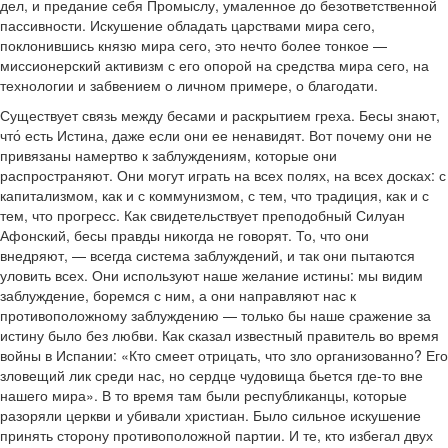
дел, и предание себя Промыслу, умаленное до безответственной
пассивности. Искушение обладать царствами мира сего,
поклонившись князю мира сего, это нечто более тонкое —
миссионерский активизм с его опорой на средства мира сего, на
технологии и забвением о личном примере, о благодати.
Существует связь между бесами и раскрытием греха. Бесы знают,
что́ есть Истина, даже если они ее ненавидят. Вот почему они не
привязаны намертво к заблуждениям, которые они
распространяют. Они могут играть на всех полях, на всех досках: с
капитализмом, как и с коммунизмом, с тем, что традиция, как и с
тем, что прогресс. Как свидетельствует преподобный Силуан
Афонский, бесы правды никогда не говорят. То, что они
внедряют, — всегда система заблуждений, и так они пытаются
уловить всех. Они используют наше желание истины: мы видим
заблуждение, боремся с ним, а они направляют нас к
противоположному заблуждению — только бы наше сражение за
истину было без любви. Как сказал известный правитель во время
войны в Испании: «Кто смеет отрицать, что зло организованно? Его
зловещий лик среди нас, но сердце чудовища бьется где-то вне
нашего мира». В то время там были республиканцы, которые
разоряли церкви и убивали христиан. Было сильное искушение
принять сторону противоположной партии. И те, кто избегал двух