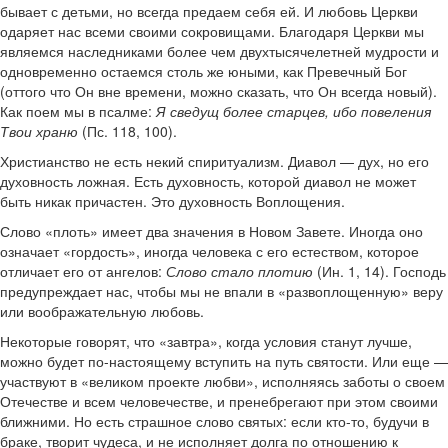
бывает с детьми, но всегда предаем себя ей. И любовь Церкви
одаряет нас всеми своими сокровищами. Благодаря Церкви мы
являемся наследниками более чем двухтысячелетней мудрости и
одновременно остаемся столь же юными, как Превечный Бог
(оттого что Он вне времени, можно сказать, что Он всегда новый).
Как поем мы в псалме:
Я сведущ более старцев, ибо повеления
Твои храню
(Пс. 118, 100).
Христианство не есть некий спиритуализм. Диавол — дух, но его
духовность ложная. Есть духовность, которой диавол не может
быть никак причастен. Это духовность Воплощения.
Слово «плоть» имеет два значения в Новом Завете. Иногда оно
означает «гордость», иногда человека с его естеством, которое
отличает его от ангелов:
Слово стало плотию
(Ин. 1, 14). Господь
предупреждает нас, чтобы мы не впали в «развоплощенную» веру
или воображательную любовь.
Некоторые говорят, что «завтра», когда условия станут лучше,
можно будет по-настоящему вступить на путь святости. Или еще —
участвуют в «великом проекте любви», исполняясь заботы о своем
Отечестве и всем человечестве, и пренебрегают при этом своими
ближними. Но есть страшное слово святых: если кто-то, будучи в
браке, творит чудеса, и не исполняет долга по отношению к