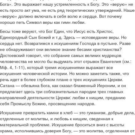
Бога». Это выражает нашу устремленность к Богу. Это «верую» не
есть просто акт ума, не есть ряд теоретических утверждений. Наше
«верую» должно включать в себя волю и сердце. Вот почему
хорошо петь Символ веры как гимн любви.
Бесы тоже веруют, что Бог Един, что Иисус есть Христос,
Единородный Сын Божий и т.д. Здесь — исповедание веры. Но
сердца нет. Возвратимся к искушениям Господа в пустыне. Разве
не обнаруживают они великое знание бесами христианства?
Достоевский говорит, что собрание самых великих мудрецов
человечества не могло бы выдумать этот отрывок Евангелия (см.:
Мф. 4, 1-11), который тремя искушениями выражает все
искушения человеческой истории. Но можно заметить также, что
речь идет в более глубоком плане о трех искушениях Церкви.
Сатана — обезьяна Бога, как сказал блаженный Иероним, и он
предлагает здесь три соблазнительных пародии трех главных
направлений деятельности Церкви: любви к нищим, преданию
себя Промыслу Божию, просвещению народов.
Искушение превратить камни в хлеб — это гуманизм, добрые дела,
отделенные от молитвы, и любовь к нищим, сведенная к
материальной проблеме. Искушение броситься вниз с высоты
храма, исполнившись доверия Богу, — это молитва, отделенная от