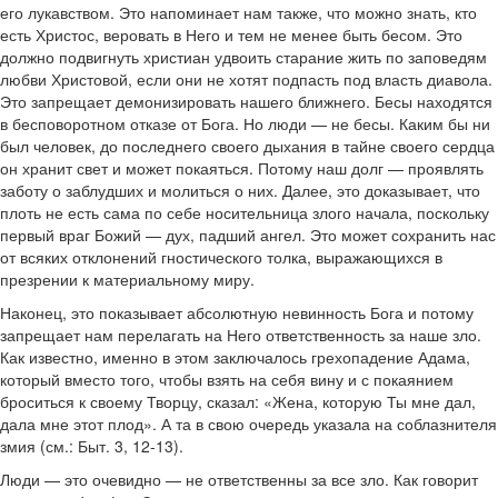
его лукавством. Это напоминает нам также, что можно знать, кто
есть Христос, веровать в Него и тем не менее быть бесом. Это
должно подвигнуть христиан удвоить старание жить по заповедям
любви Христовой, если они не хотят подпасть под власть диавола.
Это запрещает демонизировать нашего ближнего. Бесы находятся
в бесповоротном отказе от Бога. Но люди — не бесы. Каким бы ни
был человек, до последнего своего дыхания в тайне своего сердца
он хранит свет и может покаяться. Потому наш долг — проявлять
заботу о заблудших и молиться о них. Далее, это доказывает, что
плоть не есть сама по себе носительница злого начала, поскольку
первый враг Божий — дух, падший ангел. Это может сохранить нас
от всяких отклонений гностического толка, выражающихся в
презрении к материальному миру.
Наконец, это показывает абсолютную невинность Бога и потому
запрещает нам перелагать на Него ответственность за наше зло.
Как известно, именно в этом заключалось грехопадение Адама,
который вместо того, чтобы взять на себя вину и с покаянием
броситься к своему Творцу, сказал: «Жена, которую Ты мне дал,
дала мне этот плод». А та в свою очередь указала на соблазнителя
змия (см.: Быт. 3, 12-13).
Люди — это очевидно — не ответственны за все зло. Как говорит