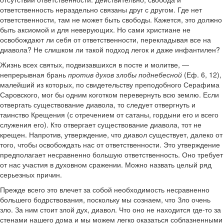
ответственность нераздельно связаны друг с другом. Где нет
ответственности, там не может быть свободы. Кажется, это должно
быть аксиомой и для неверующих. Но сами христиане не
освобождают ли себя от ответственности, перекладывая все на
диавола? Не слишком ли такой подход легок и даже инфантилен?
Жизнь всех святых, подвизавшихся в посте и молитве, —
непрерывная брань
против духов злобы поднебесной
(Еф. 6, 12),
малейший из которых, по свидетельству преподобного Серафима
Саровского, мог бы одним коготком перевернуть всю землю. Если
отвергать существование диавола, то следует отвергнуть и
таинство Крещения (с отречением от сатаны, гордыни его и всего
служения его). Кто отвергает существование диавола, тот не
крещен. Напротив, утверждение, что диавол существует, далеко от
того, чтобы освобождать нас от ответственности. Это утверждение
предполагает несравненно большую ответственность. Оно требует
от нас участия в духовном сражении. Можно назвать целый ряд
серьезных причин.
Прежде всего это влечет за собой необходимость несравненно
большего бодрствования, поскольку мы сознаем, что Зло очень
зло. За ним стоит злой дух, диавол. Что оно не находится где-то за
стенами нашего дома и мы можем легко оказаться соблазненными