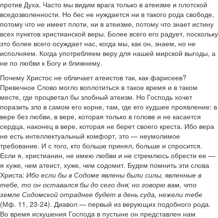
против Духа. Часто мы видим врага только в атеизме и плотской
вседозволенности. Но бес не нуждается ни в такого рода свободе,
потому что не имеет плоти, ни в атеизме, потому что знает истину
всех пунктов христианской веры. Более всего его радует, поскольку
это более всего осуждает нас, когда мы, как он, знаем, но не
исполняем. Когда употребляем веру для нашей мирской выгоды, а
не по любви к Богу и ближнему.
Почему Христос не обличает атеистов так, как фарисеев?
Превечное Слово могло воплотиться в такое время и в таком
месте, где процветал бы злобный атеизм. Но Господь хочет
поразить зло в самом его корне, там, где его худшее проявление: в
вере без любви, в вере, которая только в голове и не касается
сердца, наконец в вере, которая не берет своего креста. Ибо вера
не есть интеллектуальный комфорт, это — неумолимое
требование. И с того, кто больше принял, больше и спросится.
Если я, христианин, не имею любви и не стремлюсь обрести ее —
я хуже, чем атеист, хуже, чем содомит. Будем помнить эти слова
Христа:
Ибо если бы в Содоме явлены были силы, явленные в
тебе, то он оставался бы до сего дня; но говорю вам, что
земле Содомской отраднее будет в день суда, нежели тебе
(Мф. 11, 23-24). Диавол — первый из верующих подобного рода.
Во время искушения Господа в пустыне он представлен нам