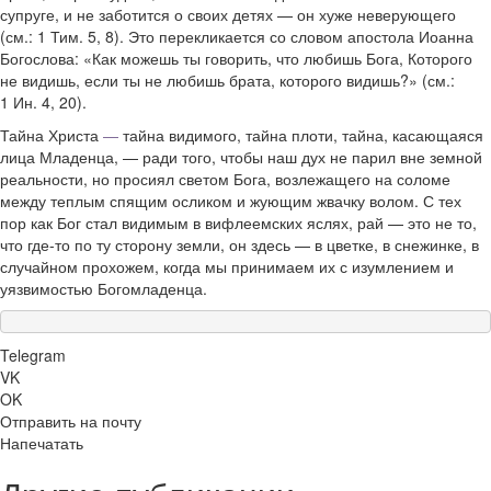
супруге, и не заботится о своих детях — он хуже неверующего
(см.: 1 Тим. 5, 8). Это перекликается со словом апостола Иоанна
Богослова: «Как можешь ты говорить, что любишь Бога, Которого
не видишь, если ты не любишь брата, которого видишь?» (см.:
1 Ин. 4, 20).
Тайна Христа
—
тайна видимого, тайна плоти, тайна, касающаяся
лица Младенца, — ради того, чтобы наш дух не парил вне земной
реальности, но просиял светом Бога, возлежащего на соломе
между теплым спящим осликом и жующим жвачку волом. С тех
пор как Бог стал видимым в вифлеемских яслях, рай — это не то,
что где-то по ту сторону земли, он здесь — в цветке, в снежинке, в
случайном прохожем, когда мы принимаем их с изумлением и
уязвимостью Богомладенца.
Telegram
VK
OK
Отправить на почту
Напечатать