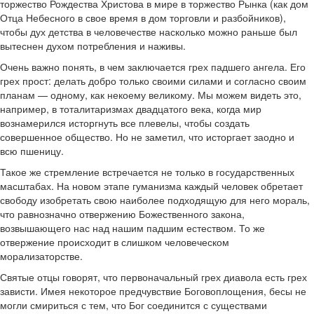
торжество Рождества Христова в мире в торжество Рынка (как дом
Отца Небесного в свое время в дом торговли и разбойников),
чтобы дух детства в человечестве насколько можно раньше был
вытеснен духом потребления и наживы.
Очень важно понять, в чем заключается грех падшего ангела. Его
грех прост: делать добро только своими силами и согласно своим
планам — одному, как некоему великому. Мы можем видеть это,
например, в тоталитаризмах двадцатого века, когда мир
вознамерился исторгнуть все плевелы, чтобы создать
совершенное общество. Но не заметил, что исторгает заодно и
всю пшеницу.
Такое же стремление встречается не только в государственных
масштабах. На новом этапе гуманизма каждый человек обретает
свободу изобретать свою наиболее подходящую для него мораль,
что равнозначно отвержению Божественного закона,
возвышающего нас над нашим падшим естеством. То же
отвержение происходит в слишком человеческом
морализаторстве.
Святые отцы говорят, что первоначальный грех диавола есть грех
зависти. Имея некоторое предчувствие Боговоплощения, бесы не
могли смириться с тем, что Бог соединится с существами