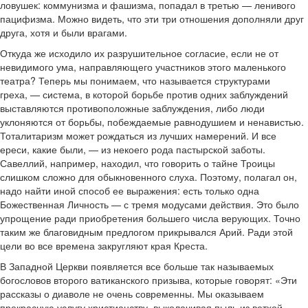
ловушек: коммунизма и фашизма, попадал в третью — ленивого
пацифизма. Можно видеть, что эти три отношения дополняли друг
друга, хотя и были врагами.
Откуда же исходило их разрушительное согласие, если не от
невидимого ума, направляющего участников этого маленького
театра? Теперь мы понимаем, что называется структурами
греха, — система, в которой борьбе против одних заблуждений
выставляются противоположные заблуждения, либо люди
уклоняются от борьбы, побеждаемые равнодушием и ненавистью.
Тоталитаризм может рождаться из лучших намерений. И все
ереси, какие были, — из некоего рода пастырской заботы.
Савеллий, например, находил, что говорить о тайне Троицы
слишком сложно для обыкновенного слуха. Поэтому, полагал он,
надо найти иной способ ее выражения: есть только одна
Божественная Личность — с тремя модусами действия. Это было
упрощение ради приобретения большего числа верующих. Точно
таким же благовидным предлогом прикрывался Арий. Ради этой
цели во все времена закругляют края Креста.
В Западной Церкви появляется все больше так называемых
богословов второго ватиканского призыва, которые говорят: «Эти
рассказы о диаволе не очень современны. Мы оказываем
прекрасную услугу христианству, выколачивая пыль из ветхой