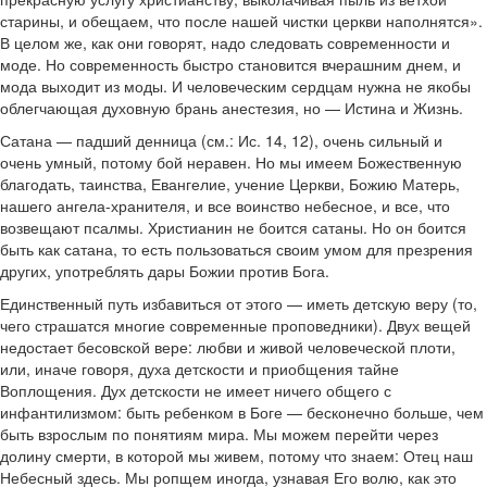
старины, и обещаем, что после нашей чистки церкви наполнятся».
В целом же, как они говорят, надо следовать современности и
моде. Но современность быстро становится вчерашним днем, и
мода выходит из моды. И человеческим сердцам нужна не якобы
облегчающая духовную брань анестезия, но — Истина и Жизнь.
Сатана — падший денница (см.: Ис. 14, 12), очень сильный и
очень умный, потому бой неравен. Но мы имеем Божественную
благодать, таинства, Евангелие, учение Церкви, Божию Матерь,
нашего ангела-хранителя, и все воинство небесное, и все, что
возвещают псалмы. Христианин не боится сатаны. Но он боится
быть как сатана, то есть пользоваться своим умом для презрения
других, употреблять дары Божии против Бога.
Единственный путь избавиться от этого — иметь детскую веру (то,
чего страшатся многие современные проповедники). Двух вещей
недостает бесовской вере: любви и живой человеческой плоти,
или, иначе говоря, духа детскости и приобщения тайне
Воплощения. Дух детскости не имеет ничего общего с
инфантилизмом: быть ребенком в Боге — бесконечно больше, чем
быть взрослым по понятиям мира. Мы можем перейти через
долину смерти, в которой мы живем, потому что знаем: Отец наш
Небесный здесь. Мы ропщем иногда, узнавая Его волю, как это