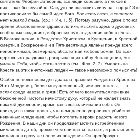
святитель Феофан Затворник, все люди хорошие, а плохое в
них — как бы случайно. Следует ли возложить вину на Творца? Это
противоречило бы самой идее Бога.
Бог есть свет, в котором
нет никакой тьмы
(ср.: 1 Ин. 1, 5). Потому разумно, даже с точки
зрения обыкновенной здравой логики, мыслить здесь о духовных
свободных созданиях, избравших путь отделения себя от Бога.
В Благовещении, в Рождестве Христовом, в Крещении, в Крестной
смерти, в Воскресении и в Пятидесятнице явлены прежде всего
непостижимая, безмерная, абсолютная любовь Божия. Во всех
церковных праздниках, раскрывающих тайну Воплощения, Бог
умалил Себя
,
чтобы стать плотию (см.: Флп. 2, 7). Умереть на
Кресте за этих ничтожных людей — такое невозможно помыслить!
Особенно невыносим для диавола праздник Рождества Христова.
Этот Младенец, более могущественный, чем все ангелы, — в
яслях среди навоза и грязи! Есть от чего возмутиться при виде
бесконечной чистоты нечистому духу, который не желает знать
никакой духовности, кроме как в возвеличивании себя. Он
приходит в такую ярость, что немедленно устраивает убийство
невинных младенцев, чтобы потопить в крови радость нового
Рождения. В наши дни он продолжает мстить истреблением
миллионов детей, прежде чем они явятся на свет, и растлением
миллионов сразу же после их рождения. Он преобразует