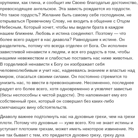
хрупкими, как глина, и сообщит им Своею благодатью достоинство,
превосходящее ангельское. Эта зависть рождается из гордости.
Что такое гордость? Желание быть самому себе господином, не
открываться Превечному Слову, не входить в общение с Отцом
Небесным, Который хочет, чтобы мы видели брата в каждом
нашем ближнем. Любовь и истина соединяют. Поэтому — что
более всего радует в нас диавола? Равнодушие к истине. Он
разделитель, потому что всегда отделен от Бога. Он исполнен
завистливой ненависти к людям, и вся его радость в том, чтобы
нашими невежеством и слабостью поставить нас ниже животных.
В горделивой ненависти к Богу он изображает себя
человеколюбивым и учит нас, надмеваясь знанием и властью над
миром, спасаться своими силами. Он постоянно стремится то
унизить нас, то ввести в превозношение. Несомненно, последнее
радует его более всего, хотя одновременно и уязвляет завистью
(бесы неспособны к чистой радости). Это напоминает ему его
собственный грех, который он совершил без каких-либо
смягчающих вину обстоятельств.
Диаволу важнее подтолкнуть нас на духовные грехи, чем на грехи
плоти. Потому что духовные — хуже всего. Кто не знает истины и
уступает плотским грехам, может иметь некоторое извинение. Но
не так бывает с тем, кто предается духовно греху, греху духа