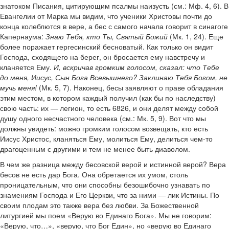
знатоком Писания, цитирующим псалмы наизусть (см.: Мф. 4, 6). В
Евангелии от Марка мы видим, что ученики Христовы почти до
конца колеблются в вере, а бес с самого начала говорит в синагоге
Капернаума:
Знаю Тебя, кто Ты, Святый Божий
(Мк. 1, 24). Еще
более поражает гергесинский бесноватый. Как только он видит
Господа, сходящего на берег, он бросается ему навстречу и
кланяется Ему.
И, вскричав громким голосом, сказал: что Тебе
до меня, Иисус, Сын Бога Всевышнего? Заклинаю Тебя Богом, не
мучь меня!
(Мк. 5, 7). Наконец, бесы заявляют о праве обладания
этим местом, в котором каждый получил (как бы по наследству)
свою часть: их — легион, то есть 6826, и они делят между собой
душу одного несчастного человека (см.: Мк. 5, 9). Вот что мы
должны увидеть: можно громким голосом возвещать, кто есть
Иисус Христос, кланяться Ему, молиться Ему, делиться чем-то
драгоценным с другими и тем не менее быть диаволом.
В чем же разница между бесовской верой и истинной верой? Вера
бесов не есть дар Бога. Она обретается их умом, столь
проницательным, что они способны безошибочно узнавать по
знамениям Господа и Его Церкви, что за ними — лик Истины. По
своим плодам это также вера без любви. За Божественной
литургией мы поем «Верую во Единаго Бога». Мы не говорим:
«Верую, что…», «верую, что Бог Един», но «верую во Единаго