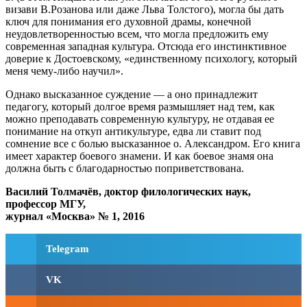
визави В.Розанова или даже Льва Толстого), могла бы дать
ключ для понимания его духовной драмы, конечной
неудовлетворенностью всем, что могла предложить ему
современная западная культура. Отсюда его инстинктивное
доверие к Достоевскому, «единственному психологу, который
меня чему-либо научил».
Однако высказанное суждение — а оно принадлежит
педагогу, который долгое время размышляет над тем, как
можно преподавать современную культуру, не отдавая ее
понимание на откуп антикультуре, едва ли ставит под
сомнение все с болью высказанное о. Александром. Его книга
имеет характер боевого знамени. И как боевое знамя она
должна быть с благодарностью поприветствована.
Василий Толмачёв, доктор филологических наук,
профессор МГУ,
журнал «Москва» № 1, 2016
Telegram
VK