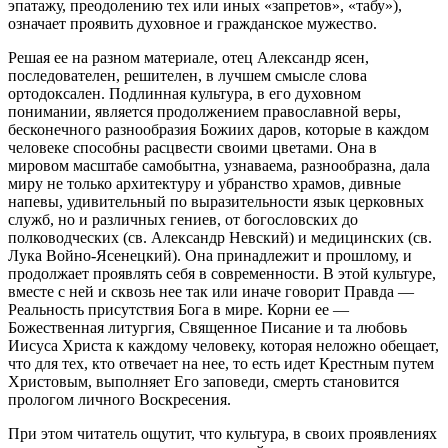
эпатажу, преодолению тех или иных «запретов», «табу»),
означает проявить духовное и гражданское мужество.
Решая ее на разном материале, отец Александр ясен,
последователен, решителен, в лучшем смысле слова
ортодоксален. Подлинная культура, в его духовном
понимании, является продолжением православной веры,
бесконечного разнообразия Божиих даров, которые в каждом
человеке способны расцвести своими цветами. Она в
мировом масштабе самобытна, узнаваема, разнообразна, дала
миру не только архитектуру и убранство храмов, дивные
напевы, удивительный по выразительности язык церковных
служб, но и различных гениев, от богословских до
полководческих (св. Александр Невский) и медицинских (св.
Лука Войно-Ясенецкий). Она принадлежит и прошлому, и
продолжает проявлять себя в современности. В этой культуре,
вместе с ней и сквозь нее так или иначе говорит Правда —
Реальность присутствия Бога в мире. Корни ее —
Божественная литургия, Священное Писание и та любовь
Иисуса Христа к каждому человеку, которая неложно обещает,
что для тех, кто отвечает на нее, то есть идет Крестным путем
Христовым, выполняет Его заповеди, смерть становится
прологом личного Воскресения.
При этом читатель ощутит, что культура, в своих проявлениях