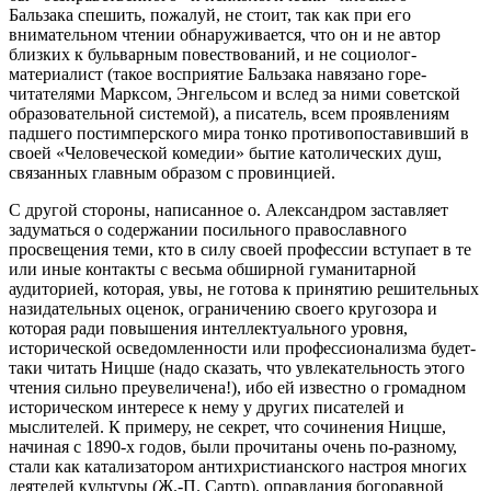
Бальзака спешить, пожалуй, не стоит, так как при его
внимательном чтении обнаруживается, что он и не автор
близких к бульварным повествований, и не социолог-
материалист (такое восприятие Бальзака навязано горе-
читателями Марксом, Энгельсом и вслед за ними советской
образовательной системой), а писатель, всем проявлениям
падшего постимперского мира тонко противопоставивший в
своей «Человеческой комедии» бытие католических душ,
связанных главным образом с провинцией.
С другой стороны, написанное о. Александром заставляет
задуматься о содержании посильного православного
просвещения теми, кто в силу своей профессии вступает в те
или иные контакты с весьма обширной гуманитарной
аудиторией, которая, увы, не готова к принятию решительных
назидательных оценок, ограничению своего кругозора и
которая ради повышения интеллектуального уровня,
исторической осведомленности или профессионализма будет-
таки читать Ницше (надо сказать, что увлекательность этого
чтения сильно преувеличена!), ибо ей известно о громадном
историческом интересе к нему у других писателей и
мыслителей. К примеру, не секрет, что сочинения Ницше,
начиная с 1890-х годов, были прочитаны очень по-разному,
стали как катализатором антихристианского настроя многих
деятелей культуры (Ж.-П. Сартр), оправдания богоравной