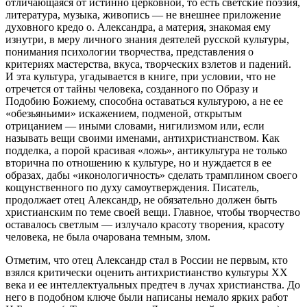
отличающаяся от истинно церковной, то есть светские поэзия,
литература, музыка, живопись — не внешнее приложение
духовного кредо о. Александра, а материя, знакомая ему
изнутри, в меру личного знания деятелей русской культуры,
понимания психологии творчества, представления о
критериях мастерства, вкуса, творческих взлетов и падений.
И эта культура, угадывается в книге, при условии, что не
отречется от тайны человека, созданного по Образу и
Подобию Божиему, способна оставаться культурою, а не ее
«обезьяньими» искажением, подменой, открытым
отрицанием — иными словами, нигилизмом или, если
называть вещи своими именами, антихристианством. Как
подделка, а порой красивая «ложь», антикультура не только
вторична по отношению к культуре, но и нуждается в ее
образах, дабы «иконологичность» сделать трамплином своего
кощунственного по духу самоутверждения. Писатель,
продолжает отец Александр, не обязательно должен быть
христианским по теме своей вещи. Главное, чтобы творчество
оставалось светлым — излучало красоту творения, красоту
человека, не была очарована темным, злом.
Отметим, что отец Александр стал в России не первым, кто
взялся критически оценить антихристианство культуры ХХ
века и ее интеллектуальных предтеч в лучах христианства. До
него в подобном ключе были написаны немало ярких работ