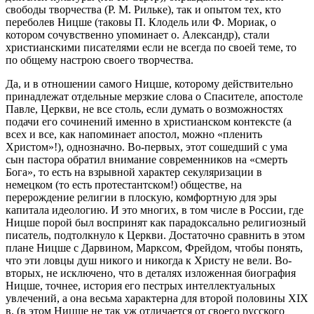
свободы творчества (Р. М. Рильке), так и опытом тех, кто
переболев Ницше (таковы П. Клодель или Ф. Мориак, о
котором сочувственно упоминает о. Александр), стали
христианскими писателями если не всегда по своей теме, то
по общему настрою своего творчества.
Да, и в отношении самого Ницше, которому действительно
принадлежат отдельные мерзкие слова о Спасителе, апостоле
Павле, Церкви, не все столь, если думать о возможностях
подачи его сочинений именно в христианском контексте (а
всех и все, как напоминает апостол, можно «пленить
Христом»!), однозначно. Во-первых, этот сошедший с ума
сын пастора обратил внимание современников на «смерть
Бога», то есть на взрывной характер секуляризации в
немецком (то есть протестантском!) обществе, на
перерождение религии в плоскую, комфортную для эры
капитала идеологию. И это многих, в том числе в России, где
Ницше порой был воспринят как парадоксально религиозный
писатель, подтолкнуло к Церкви. Достаточно сравнить в этом
плане Ницше с Дарвином, Марксом, Фрейдом, чтобы понять,
что эти ловцы душ никого и никогда к Христу не вели. Во-
вторых, не исключено, что в деталях изложенная биография
Ницше, точнее, история его пестрых интеллектуальных
увлечений, а она весьма характерна для второй половины XIX
в. (в этом Ницше не так уж отличается от своего русского