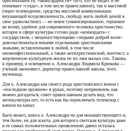
оригинальности, «авангардности» того, что не видит и не
понимает «стадо», в том числе православное), так и массовой
(через телевидение, средства массовой коммуникации
внушающей вседозволенность, свободу жить любой ценой в
свое удовольствие) — не некое гуманизированное, терпимое
ко всему, удобное для современного человека христианство,
которое в сфере культуры готово ради «конкордата» с
государством, с меценатствующими «людьми доброй воли»
довольствоваться некими отдельными христианскими
знаками, вставленными в любой, в том числе
иноконфессиональный, а также антихристианский, контекст, а
жертвенную культурную жизнь не по лжи малых сих. Такова,
к примеру, в освещении о. Александра Людмила Крюкова —
ученый-экономист, директор православной школы, поэт,
мученица.
Для о. Александра как своего рода христианского воина с
«последним оружием» в руках, поэтому неприемлем, как
можно догадаться, совет православным делать вид, что
антикультуры нет, то есть как бы переключать телевизор с
канала на канал.
Быть может, книга о. Александра не для монашествующего и,
тем более, не для аскета, для которого светская культура даже
в ее самых положительных проявлениях давно осталась
позади как пройденный этап жизни. Однако о. Александр в