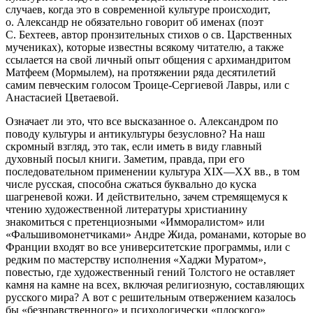
случаев, когда это в современной культуре происходит,
о. Александр не обязательно говорит об именах (поэт
С. Бехтеев, автор пронзительных стихов о св. Царственных
мучениках), которые известны всякому читателю, а также
ссылается на свой личный опыт общения с архимандритом
Матфеем (Мормылем), на протяжении ряда десятилетий
самим певческим голосом Троице-Сергиевой Лавры, или с
Анастасией Цветаевой.
Означает ли это, что все высказанное о. Александром по
поводу культуры и антикультуры безусловно? На наш
скромный взгляд, это так, если иметь в виду главный
духовный посыл книги. Заметим, правда, при его
последовательном применении культура XIX—XX вв., в том
числе русская, способна сжаться буквально до куска
шагреневой кожи. И действительно, зачем стремящемуся к
чтению художественной литературы христианину
знакомиться с претенциозными «Имморалистом» или
«Фальшивомонетчиками» Андре Жида, романами, которые во
Франции входят во все университетские программы, или с
редким по мастерству исполнения «Хаджи Муратом»,
повестью, где художественный гений Толстого не оставляет
камня на камне на всех, включая религиозную, составляющих
русского мира? А вот с решительным отвержением казалось
бы «безнравственного» и психологически «плоского»