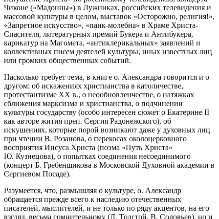
Чиконе («Мадонны») в Лужниках, российских телевидения и
массовой культуры в целом, выставок «Осторожно, религия!»,
«Запретное искусство», «панк-молебна» в Храме Христа-
Спасителя, литературных премий Букера и Антибукера,
карикатур на Магомета, «антиклерикальных» заявлений и
коллективных писем деятелей культуры, иных известных лиц
или громких общественных событий.
Насколько требует тема, в книге о. Александра говорится и о
другом: об искажениях христианства в католичестве,
протестантизме ХХ в., о неообновленчестве, о натяжках
сближения марксизма и христианства, о подчинении
культуры государству (особо интересен сюжет о Екатерине II
как авторе жития преп. Сергия Радонежского), об
искушениях, которые порой возникают даже у духовных лиц
при чтении В. Розанова, о перекосах околоцерковного
восприятия Иисуса Христа (поэма «Путь Христа»
Ю. Кузнецова), о попытках соединения несоединимого
(концерт Б. Гребенщикова в Московской Духовной академии в
Сергиевом Посаде).
Разумеется, что, размышляя о культуре, о. Александр
обращается прежде всего к наследию отечественных
писателей, мыслителей, и не только по ряду акцентов, на его
взгляд, весьма сомнительному (Л. Толстой, В. Соловьев), но и