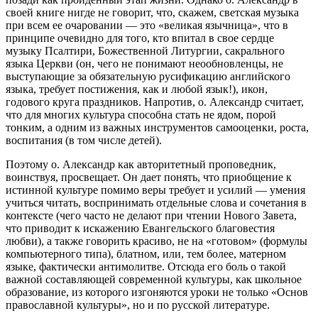
своей книге нигде не говорит, что, скажем, светская музыка
при всем ее очаровании — это «великая язычница», что в
принципе очевидно для того, кто впитал в свое сердце
музыку Псалтири, Божественной Литургии, сакрального
языка Церкви (он, чего не понимают неообновленцы, не
выступающие за обязательную русификацию английского
языка, требует постижения, как и любой язык!), икон,
годового круга праздников. Напротив, о. Александр считает,
что для многих культура способна стать не ядом, порой
тонким, а одним из важных инструментов самооценки, роста,
воспитания (в том числе детей).
Поэтому о. Александр как авторитетный проповедник,
воинствуя, просвещает. Он дает понять, что приобщение к
истинной культуре помимо веры требует и усилий — умения
учиться читать, воспринимать отдельные слова и сочетания в
контексте (чего часто не делают при чтении Нового Завета,
что приводит к искажению Евангельского благовестия
любви), а также говорить красиво, не на «готовом» (формулы
компьютерного типа), блатном, или, тем более, матерном
языке, фактически антимолитве. Отсюда его боль о такой
важной составляющей современной культуры, как школьное
образование, из которого изгоняются уроки не только «Основ
православной культуры», но и по русской литературе.