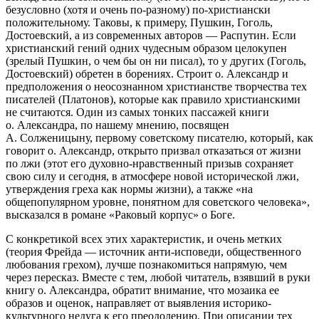
безусловно (хотя и очень по-разному) по-христиански
положительному. Таковы, к примеру, Пушкин, Гоголь,
Достоевский, а из современных авторов — Распутин. Если
христианский гений одних чудесным образом целокупен
(зрелый Пушкин, о чем бы он ни писал), то у других (Гоголь,
Достоевский) обретен в борениях. Строит о. Александр и
предположения о неосознанном христианстве творчества тех
писателей (Платонов), которые как правило христианскими
не считаются. Один из самых тонких пассажей книги
о. Александра, по нашему мнению, посвящен
А. Солженицыну, первому советскому писателю, который, как
говорит о. Александр, открыто призвал отказаться от жизни
по лжи (этот его духовно-нравственный призыв сохраняет
свою силу и сегодня, в атмосфере новой исторической лжи,
утверждения греха как нормы жизни), а также «на
общепопулярном уровне, понятном для советского человека»,
высказался в романе «Раковый корпус» о Боге.
С конкретикой всех этих характеристик, и очень метких
(теория Фрейда — источник анти-исповеди, общественного
любования грехом), лучше познакомиться напрямую, чем
через пересказ. Вместе с тем, любой читатель, взявший в руки
книгу о. Александра, обратит внимание, что мозаика ее
образов и оценок, направляет от выявления историко-
культурного недуга к его преодолению. При описании тех