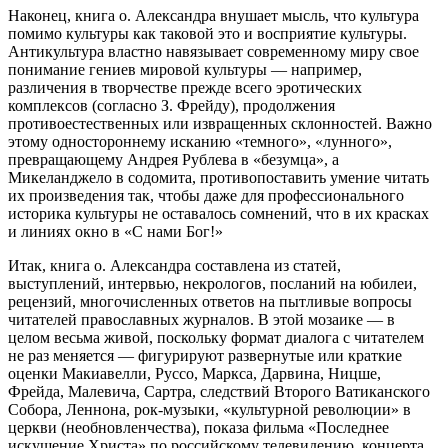
Наконец, книга о. Александра внушает мысль, что культура
помимо культуры как таковой это и восприятие культуры.
Антикультура властно навязывает современному миру свое
понимание гениев мировой культуры — например,
различения в творчестве прежде всего эротических
комплексов (согласно З. Фрейду), продолжения
противоестественных или извращенных склонностей. Важно
этому одностороннему исканию «темного», «лунного»,
превращающему Андрея Рублева в «безумца», а
Микеланджело в содомита, противопоставить умение читать
их произведения так, чтобы даже для профессионального
историка культуры не оставалось сомнений, что в их красках
и линиях окно в «С нами Бог!»
Итак, книга о. Александра составлена из статей,
выступлений, интервью, некрологов, посланий на юбилеи,
рецензий, многочисленных ответов на пытливые вопросы
читателей православных журналов. В этой мозаике — в
целом весьма живой, поскольку формат диалога с читателем
не раз меняется — фигурируют развернутые или краткие
оценки Макиавелли, Руссо, Маркса, Дарвина, Ницше,
Фрейда, Малевича, Сартра, следствий Второго Ватиканского
Собора, Леннона, рок-музыки, «культурной революции» в
церкви (необновленчества), показа фильма «Последнее
искушение Христа» по российскому телевидению, концерта