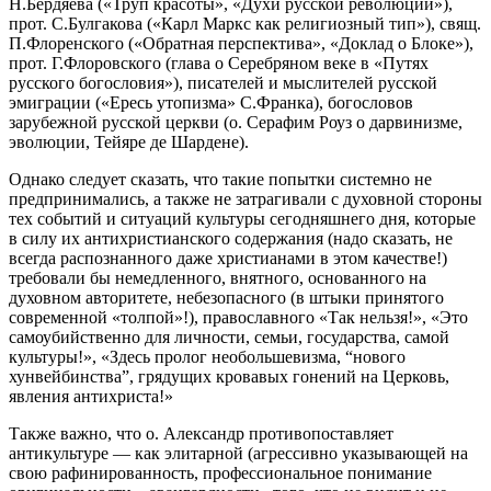
Н.Бердяева («Труп красоты», «Духи русской революции»),
прот. С.Булгакова («Карл Маркс как религиозный тип»), свящ.
П.Флоренского («Обратная перспектива», «Доклад о Блоке»),
прот. Г.Флоровского (глава о Серебряном веке в «Путях
русского богословия»), писателей и мыслителей русской
эмиграции («Ересь утопизма» С.Франка), богословов
зарубежной русской церкви (о. Серафим Роуз о дарвинизме,
эволюции, Тейяре де Шардене).
Однако следует сказать, что такие попытки системно не
предпринимались, а также не затрагивали с духовной стороны
тех событий и ситуаций культуры сегодняшнего дня, которые
в силу их антихристианского содержания (надо сказать, не
всегда распознанного даже христианами в этом качестве!)
требовали бы немедленного, внятного, основанного на
духовном авторитете, небезопасного (в штыки принятого
современной «толпой»!), православного «Так нельзя!», «Это
самоубийственно для личности, семьи, государства, самой
культуры!», «Здесь пролог необольшевизма, “нового
хунвейбинства”, грядущих кровавых гонений на Церковь,
явления антихриста!»
Также важно, что о. Александр противопоставляет
антикультуре — как элитарной (агрессивно указывающей на
свою рафинированность, профессиональное понимание