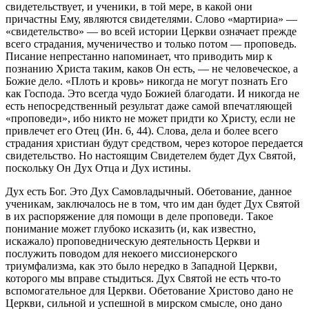
свидетельствует, и ученики, в той мере, в какой они
причастны Ему, являются свидетелями. Слово «мартириа» —
«свидетельство» — во всей истории Церкви означает прежде
всего страдания, мученичество и только потом — проповедь.
Писание непрестанно напоминает, что приводить мир к
познанию Христа таким, каков Он есть, — не человеческое, а
Божие дело. «Плоть и кровь» никогда не могут познать Его
как Господа. Это всегда чудо Божией благодати. И никогда не
есть непосредственный результат даже самой впечатляющей
«проповеди», ибо никто не может придти ко Христу, если не
привлечет его Отец (Ин. 6, 44). Слова, дела и более всего
страдания христиан будут средством, через которое передается
свидетельство. Но настоящим Свидетелем будет Дух Святой,
поскольку Он Дух Отца и Дух истины.
Дух есть Бог. Это Дух Самовладычный. Обетование, данное
ученикам, заключалось не в том, что им дан будет Дух Святой
в их распоряжение для помощи в деле проповеди. Такое
понимание может глубоко исказить (и, как известно,
искажало) проповедническую деятельность Церкви и
послужить поводом для некоего миссионерского
триумфализма, как это было нередко в Западной Церкви,
которого мы вправе стыдиться. Дух Святой не есть что-то
вспомогательное для Церкви. Обетование Христово дано не
Церкви, сильной и успешной в мирском смысле, оно дано