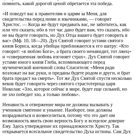
помнить, какой дорогой ценой обретается эта победа.
«И поведут вас к правителям и царям за Меня, для
свидетельства перед ними и язычниками, — говорит
Христос. — Когда же будут предавать вас, не заботьтесь, как
или что сказать; ибо в тот час дано будет вам, что сказать, ибо
не вы будете говорить, но Дух Отца вашего будет говорить в
вас» (Мф. 10, 18—20). Дух Святой говорит устами святого
князя Бориса, когда убийцы приближаются к его шатру: «Кто
говорит: «я люблю Бога», а брата своего ненавидит, тот лжец»
и «совершенная любовь изгоняет страх». Дух Святой говорит
устами юного князя Глеба, вспоминающего перед
мученической кончиной слова Спасителя: «Меня ради
возложат на вас руки, и преданы будете родом и други, и брат
брата предаст на смерть». Тот же Дух Святой спустя несколько
веков будет говорить через святого страстотерпца царя
Николая: «Зло, которое сейчас в мире, будет еще сильней, но
не зло победит зло, а только любовь».
Ненависть и отвержение мира не должны вызывать у
учеников смятение и уныние. Наоборот, они должны
возрадоваться и возвеселиться, потому что это дает им
возможность явить свою верность Богу и всецелое доверие
Ему. Здесь утверждение их принадлежности Христу. Так
открывается всесильное свидетельство Духа истины. Сам Дух