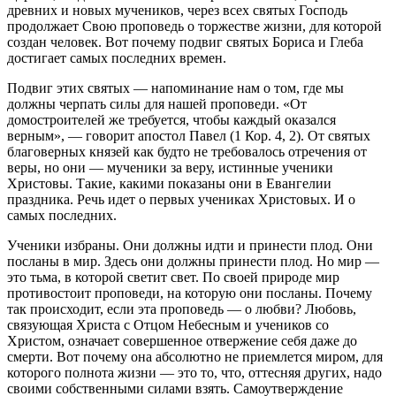
древних и новых мучеников, через всех святых Господь
продолжает Свою проповедь о торжестве жизни, для которой
создан человек. Вот почему подвиг святых Бориса и Глеба
достигает самых последних времен.
Подвиг этих святых — напоминание нам о том, где мы
должны черпать силы для нашей проповеди. «От
домостроителей же требуется, чтобы каждый оказался
верным», — говорит апостол Павел (1 Кор. 4, 2). От святых
благоверных князей как будто не требовалось отречения от
веры, но они — мученики за веру, истинные ученики
Христовы. Такие, какими показаны они в Евангелии
праздника. Речь идет о первых учениках Христовых. И о
самых последних.
Ученики избраны. Они должны идти и принести плод. Они
посланы в мир. Здесь они должны принести плод. Но мир —
это тьма, в которой светит свет. По своей природе мир
противостоит проповеди, на которую они посланы. Почему
так происходит, если эта проповедь — о любви? Любовь,
связующая Христа с Отцом Небесным и учеников со
Христом, означает совершенное отвержение себя даже до
смерти. Вот почему она абсолютно не приемлется миром, для
которого полнота жизни — это то, что, оттесняя других, надо
своими собственными силами взять. Самоутверждение