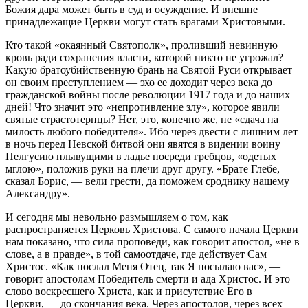
Божия дара может быть в суд и осуждение. И внешне
принадлежащие Церкви могут стать врагами Христовыми.
Кто такой «окаянный Святополк», проливший невинную
кровь ради сохранения власти, которой никто не угрожал?
Какую братоубийственную брань на Святой Руси открывает
он своим преступлением — эхо ее доходит через века до
гражданской войны после революции 1917 года и до наших
дней! Что значит это «непротивление злу», которое явили
святые страстотерпцы? Нет, это, конечно же, не «сдача на
милость любого победителя». Ибо через двести с лишним лет
в ночь перед Невской битвой они явятся в видении воину
Пелгусию плывущими в ладье посреди гребцов, «одетых
мглою», положив руки на плечи друг другу. «Брате Глебе, —
сказал Борис, — вели грести, да поможем сроднику нашему
Александру».
И сегодня мы невольно размышляем о том, как
распространяется Церковь Христова. С самого начала Церкви
нам показано, что сила проповеди, как говорит апостол, «не в
слове, а в правде», в той самоотдаче, где действует Сам
Христос. «Как послал Меня Отец, так Я посылаю вас», —
говорит апостолам Победитель смерти и ада Христос. И это
слово воскресшего Христа, как и присутствие Его в
Церкви, — до скончания века. Через апостолов, через всех