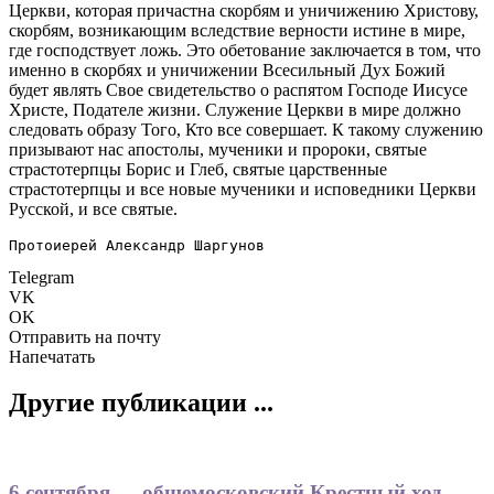
Церкви, которая причастна скорбям и уничижению Христову,
скорбям, возникающим вследствие верности истине в мире,
где господствует ложь. Это обетование заключается в том, что
именно в скорбях и уничижении Всесильный Дух Божий
будет являть Свое свидетельство о распятом Господе Иисусе
Христе, Подателе жизни. Служение Церкви в мире должно
следовать образу Того, Кто все совершает. К такому служению
призывают нас апостолы, мученики и пророки, святые
страстотерпцы Борис и Глеб, святые царственные
страстотерпцы и все новые мученики и исповедники Церкви
Русской, и все святые.
Протоиерей Александр Шаргунов
Telegram
VK
OK
Отправить на почту
Напечатать
Другие публикации ...
6 сентября — общемосковский Крестный ход