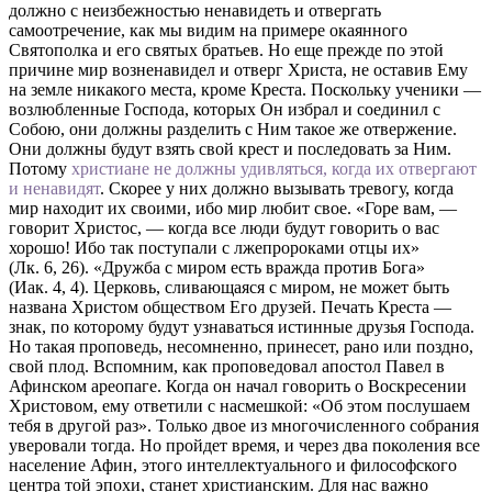
должно с неизбежностью ненавидеть и отвергать
самоотречение, как мы видим на примере окаянного
Святополка и его святых братьев. Но еще прежде по этой
причине мир возненавидел и отверг Христа, не оставив Ему
на земле никакого места, кроме Креста. Поскольку ученики —
возлюбленные Господа, которых Он избрал и соединил с
Собою, они должны разделить с Ним такое же отвержение.
Они должны будут взять свой крест и последовать за Ним.
Потому
христиане не должны удивляться, когда их отвергают
и ненавидят
. Скорее у них должно вызывать тревогу, когда
мир находит их своими, ибо мир любит свое. «Горе вам, —
говорит Христос, — когда все люди будут говорить о вас
хорошо! Ибо так поступали с лжепророками отцы их»
(Лк. 6, 26). «Дружба с миром есть вражда против Бога»
(Иак. 4, 4). Церковь, сливающаяся с миром, не может быть
названа Христом обществом Его друзей. Печать Креста —
знак, по которому будут узнаваться истинные друзья Господа.
Но такая проповедь, несомненно, принесет, рано или поздно,
свой плод. Вспомним, как проповедовал апостол Павел в
Афинском ареопаге. Когда он начал говорить о Воскресении
Христовом, ему ответили с насмешкой: «Об этом послушаем
тебя в другой раз». Только двое из многочисленного собрания
уверовали тогда. Но пройдет время, и через два поколения все
население Афин, этого интеллектуального и философского
центра той эпохи, станет христианским. Для нас важно