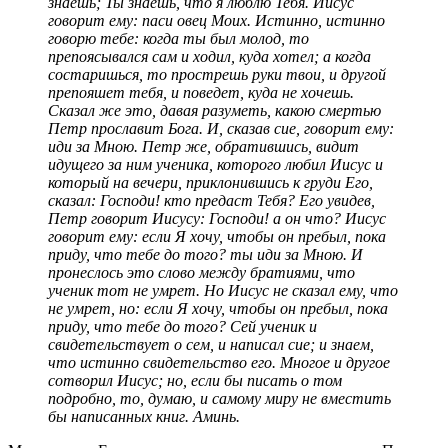
знаешь; Ты знаешь, что я люблю Тебя. Иисус
говорит ему: паси овец Моих. Истинно, истинно
говорю тебе: когда ты был молод, то
препоясывался сам и ходил, куда хотел; а когда
состаришься, то прострешь руки твои, и другой
препояшет тебя, и поведет, куда не хочешь.
Сказал же это, давая разуметь, какою смертью
Петр прославит Бога. И, сказав сие, говорит ему:
иди за Мною. Петр же, обратившись, видит
идущего за ним ученика, которого любил Иисус и
который на вечери, приклонившись к груди Его,
сказал: Господи! кто предаст Тебя? Его увидев,
Петр говорит Иисусу: Господи! а он что? Иисус
говорит ему: если Я хочу, чтобы он пребыл, пока
приду, что тебе до того? ты иди за Мною. И
пронеслось это слово между братиями, что
ученик тот не умрет. Но Иисус не сказал ему, что
не умрет, но: если Я хочу, чтобы он пребыл, пока
приду, что тебе до того? Сей ученик и
свидетельствует о сем, и написал сие; и знаем,
что истинно свидетельство его. Многое и другое
сотворил Иисус; но, если бы писать о том
подробно, то, думаю, и самому миру не вместить
бы написанных книг. Аминь.