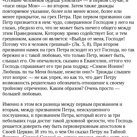
«Отныне человеков будешь уловлять» — в первом случае, и
«паси овцы Мои» — во втором. Затем также дважды
повторяемое указание, более или менее ясное, более или
менее прикрытое, на грех Петра. При первом призвании сам
Петр признается в нем: чудо, совершенное Господом у него на
глазах, убедило его, что не может быть ничего общего между
этим Праведником, Которому зримо содействует Бог, и тем
грешником, каким он является: «Выйди от меня, Господи!
Потому что я человек грешный» (Лк. 5, 8). При втором
призвании намек на грех Петра исходит из уст Господа, но так
бережно и с такой любовью, что только Петр, может быть,
слышал его. Он опечалился, сказано в Евангелии, оттого что
Господь спрашивает его три раза подряд: «Симон Ионин!
Любишь ли ты Меня больше, нежели они?» Трижды слышен
этот вопрос — не как упрек, но как то, что дает Петру
возможность решительно обозначить отношение к своему
тройному отречению. Каким образом? Очень просто —
большей любовью.
Именно в этом вся разница между первым призванием и
вторым, между призванием Петра, неискушенного
послушника, и призванием Петра, который всего за три
небольших года достиг такой духовной зрелости, что Господь
решается доверить ему быть первоверховным апостолом в
Своей Церкви. И это то, о чем Он сказал Петру на Тайной