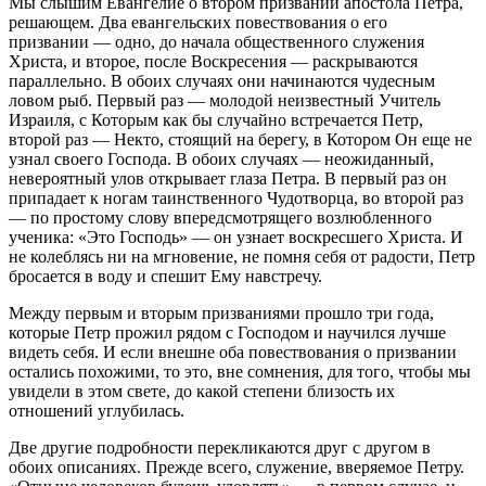
Мы слышим Евангелие о втором призвании апостола Петра,
решающем. Два евангельских повествования о его
призвании — одно, до начала общественного служения
Христа, и второе, после Воскресения — раскрываются
параллельно. В обоих случаях они начинаются чудесным
ловом рыб. Первый раз — молодой неизвестный Учитель
Израиля, с Которым как бы случайно встречается Петр,
второй раз — Некто, стоящий на берегу, в Котором Он еще не
узнал своего Господа. В обоих случаях — неожиданный,
невероятный улов открывает глаза Петра. В первый раз он
припадает к ногам таинственного Чудотворца, во второй раз
— по простому слову впередсмотрящего возлюбленного
ученика: «Это Господь» — он узнает воскресшего Христа. И
не колеблясь ни на мгновение, не помня себя от радости, Петр
бросается в воду и спешит Ему навстречу.
Между первым и вторым призваниями прошло три года,
которые Петр прожил рядом с Господом и научился лучше
видеть себя. И если внешне оба повествования о призвании
остались похожими, то это, вне сомнения, для того, чтобы мы
увидели в этом свете, до какой степени близость их
отношений углубилась.
Две другие подробности перекликаются друг с другом в
обоих описаниях. Прежде всего, служение, вверяемое Петру.