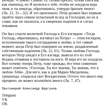
Вечери: «Симон! Симон! се, сатана просил, чтобы сеять вас
как пшеницу, но Я молился о тебе, чтобы не оскудела вера
твоя; и ты некогда, обратившись, утверди братьев твоих»
(Лк. 21, 31—32). И это произошло. Петр должен был первым
пройти через сеяние испытаний вслед за Господом, но не в
славе, как он хвалился, а в смирении падения и в слезах
покаяния.
Он был спасен молитвой Господа и Его взглядом: «Тогда
Господь, обратившись, взглянул на Петра» — этим взглядом,
исполненным такого сострадания и любви, в тот самый
момент, когда Петр был повержен на землю, раздавленный
собственным падением (Лк. 22, 61). Только любовь Господа,
которую Петр увидел в Его взгляде, вывела его из этой
бездны отчаяния и поставила на ноги. И вера его не оскудела.
Вот почему теперь Петр, тоже трижды, без тени сомнения
может ответить: «Господи, Ты все знаешь; Ты знаешь, что я
люблю Тебя». Для него, как и для Марии Магдалины,
грешницы, открылся свет Воскресения. Оттого что много ему
прощено, он может возлюбить много (Лк. 7, 47).
Протоиерей Александр Шаргунов
Telegram
VK
OK