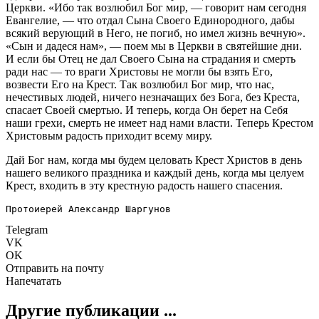
Церкви. «Ибо так возлюбил Бог мир, — говорит нам сегодня
Евангелие, — что отдал Сына Своего Единородного, дабы
всякий верующий в Него, не погиб, но имел жизнь вечную».
«Сын и дадеся нам», — поем мы в Церкви в святейшие дни.
И если бы Отец не дал Своего Сына на страдания и смерть
ради нас — то враги Христовы не могли бы взять Его,
возвести Его на Крест. Так возлюбил Бог мир, что нас,
нечестивых людей, ничего незначащих без Бога, без Креста,
спасает Своей смертью. И теперь, когда Он берет на Себя
наши грехи, смерть не имеет над нами власти. Теперь Крестом
Христовым радость приходит всему миру.
Дай Бог нам, когда мы будем целовать Крест Христов в день
нашего великого праздника и каждый день, когда мы целуем
Крест, входить в эту крестную радость нашего спасения.
Протоиерей Александр Шаргунов
Telegram
VK
OK
Отправить на почту
Напечатать
Другие публикации ...