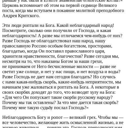
раньше у нас были в Египте знаменитые египетские котлы?»
Церковь вспоминает об этом на первой седмице Великого
поста, когда мы вступаем в покаяние молитвой преподобного
Андрея Критского.
Эти люди роптали на Бога. Какой неблагодарный народ!
Посмотрите, сколько они получили от Господа, и какая
неблагодарность! А разве мы отличаемся чем-нибудь от них?
Разве Господь не облагодатствовал наш народ, нашу
православную Россию особым богатством, просторами,
благодатью, когда Он поставил православного царя,
хранителя нравственности, благочестия? Разве сегодня мы,
несмотря на то, что наказаны Богом за наши грехи,
не принимаем от Него бесчисленные милости — разве не
светит уже солнце, и нет у нас пищи, и нет воздуха и воды?
Разве Господь не дает нам сегодня благодать? Но случись
с нами какая-нибудь скорбь, какие-нибудь неприятности, мы
начинаем уже жаловаться и роптать на Бога. А некоторые в
своих скорбях доходят до того, что возводят хулу на Бога:
«Для чего Он попускает такие скорби русскому народу?
Почему мы так оставлены? За что мне дается такая скорбь?
Почему мне такую судьбу послал Господь?»
Неблагодарность Богу и ропот — великий грех. Чтобы мы —
все человечество, желающее жить осмысленной жизнью, а не
жизнью животных, — поняли это, Господь преподносит нам