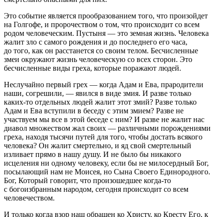
Это событие является прообразованием того, что произойдет
на Голгофе, и пророчеством о том, что происходит со всем
родом человеческим. Пустыня — это земная жизнь. Человека
жалит зло с самого рождения и до последнего его часа,
до того, как он расстанется со своим телом. Бесчисленные
змеи окружают жизнь человеческую со всех сторон. Это
бесчисленные виды греха, которые поражают людей.
Неслучайно первый грех — когда Адам и Ева, прародители
наши, согрешили, — явился в виде змия. И разве только
каких-то отдельных людей жалит этот змий? Разве только
Адам и Ева вступили в беседу с этим змием? Разве не
участвуем мы все в этой беседе с ним? И разве не жалит нас
диавол множеством жал своих — различными порождениями
греха, находя тысячи путей для того, чтобы достать всякого
человека? Он жалит смертельно, и яд свой смертельный
изливает прямо в нашу душу. И не было бы никакого
исцеления ни одному человеку, если бы не милосердный Бог,
посылающий нам не Моисея, но Сына Своего Единородного.
Бог, Который говорит, что произошедшее когда-то
с богоизбранным народом, сегодня происходит со всем
человечеством.
И только когда взор наш обращен ко Христу, ко Кресту Его, к