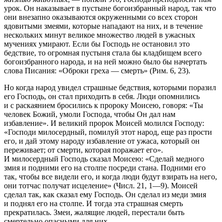
урок. Он наказывает в пустыне богоизбранный народ, так что
они внезапно оказываются окруженными со всех сторон
ядовитыми змеями, которые нападают на них, и в течение
нескольких минут великое множество людей в ужасных
мучениях умирают. Если бы Господь не остановил это
бедствие, то огромная пустыня стала бы кладбищем всего
богоизбранного народа, и на ней можно было бы начертать
слова Писания: «Оброки греха — смерть» (Рим. 6, 23).
Но когда народ увидел страшные бедствия, которыми поразил
его Господь, он стал приходить в себя. Люди опомнились
и с раскаянием бросились к пророку Моисею, говоря: «Ты
человек Божий, умоли Господа, чтобы Он дал нам
избавление». И великий пророк Моисей молился Господу:
«Господи милосердный, помилуй этот народ, еще раз прости
его, и дай этому народу избавление от ужаса, который он
переживает; от смерти, которая поражает его».
И милосердный Господь сказал Моисею: «Сделай медного
змия и подними его на столпе посреди стана. Подними его
так, чтобы все видели его, и когда люди будут взирать на него,
они тотчас получат исцеление» (Числ. 21, 1—9). Моисей
сделал так, как сказал ему Господь. Он сделал из меди змия
и поднял его на столпе. И тогда эта страшная смерть
прекратилась. Змеи, жалящие людей, перестали быть
смертельно опасными для них.