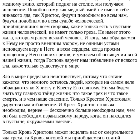
медному змию, который поднят на столпе, мы получаем
исцеление. Подобно тому как медный змий не имел в себе
никакого яда, так Христос, будучи подобным во всем нам,
будучи подобным во всем судьбе человеческой,
приобщившийся всем скорбям, какие только есть в пустыне
жизни человеческой, не имеет только греха. Не имеет этого
жала, которым ранен всякий человек. И когда мы обращаемся
к Нему не просто внешним взором, не одними устами
исповедуем веру в Него, а всем сердцем, когда просим
прощения у Него наших грехов, и умоляем об освящении всей
нашей жизни, тогда Господь дарует нам избавление от всякого
зла, какое только существует в мире.
Зло в мире предельно неистовствует, потому что сатане
кажется, что немного осталось людей, которые на самом деле
обращаются ко Христу и Кресту Его святому. Но мы будем
знать эту главную тайну жизни: что такое грех и что такое
смерть, и в чем наше спасение. Только Крестом Христовым
даруется нам избавление. И Крест Христов столь же
необходим, вернее — бесконечно больше необходим нам, чем
он был необходим израильскому народу, когда он находился
в пустыне, окружаемый змеями.
Только Кровь Христова может исцелять нас от смертельного
яда греха, та Кровь, которой мы приобщаемся в святой