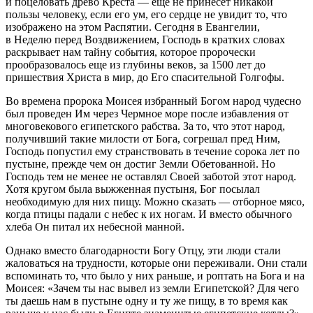
и поцеловать древо Креста — еще не принесет никакой
пользы человеку, если его ум, его сердце не увидит то, что
изображено на этом Распятии. Сегодня в Евангелии,
в Неделю перед Воздвижением, Господь в кратких словах
раскрывает нам тайну события, которое пророчески
прообразовалось еще из глубины веков, за 1500 лет до
пришествия Христа в мир, до Его спасительной Голгофы.
Во времена пророка Моисея избранный Богом народ чудесно
был проведен Им через Чермное море после избавления от
многовекового египетского рабства. За то, что этот народ,
получивший такие милости от Бога, согрешал пред Ним,
Господь попустил ему странствовать в течение сорока лет по
пустыне, прежде чем он достиг Земли Обетованной. Но
Господь тем не менее не оставлял Своей заботой этот народ.
Хотя кругом была выжженная пустыня, Бог посылал
необходимую для них пищу. Можно сказать — отборное мясо,
когда птицы падали с небес к их ногам. И вместо обычного
хлеба Он питал их небесной манной.
Однако вместо благодарности Богу Отцу, эти люди стали
жаловаться на трудности, которые они переживали. Они стали
вспоминать то, что было у них раньше, и роптать на Бога и на
Моисея: «Зачем ты нас вывел из земли Египетской? Для чего
ты даешь нам в пустыне одну и ту же пищу, в то время как