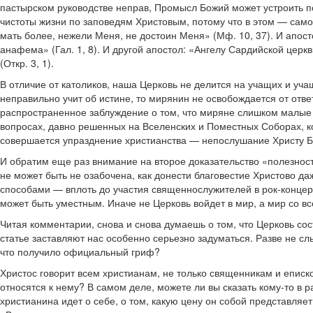
пастырском руководстве неправ, Промысл Божий может устроить п
чистоты жизни по заповедям Христовым, потому что в этом — само
мать более, нежели Меня, не достоин Меня» (Мф. 10, 37). И апост
анафема» (Гал. 1, 8). И другой апостол: «Ангелу Сардийской церк
(Откр. 3, 1).
В отличие от католиков, наша Церковь не делится на учащих и уч
неправильно учит об истине, то мирянин не освобождается от отв
распространенное заблуждение о том, что миряне слишком малые
вопросах, давно решенных на Вселенских и Поместных Соборах, кот
совершается упразднение христианства — непослушание Христу Б
И обратим еще раз внимание на второе доказательство «полезности
не может быть не озабочена, как донести благовестие Христово д
способами — вплоть до участия священнослужителей в рок-концерта
может быть уместным. Иначе не Церковь войдет в мир, а мир со вс
Читая комментарии, снова и снова думаешь о том, что Церковь со
статье заставляют нас особенно серьезно задуматься. Разве не сл
что получило официальный гриф?
Христос говорит всем христианам, не только священникам и еписк
относятся к нему? В самом деле, можете ли вы сказать кому-то в р
христианина идет о себе, о том, какую цену он собой представляе