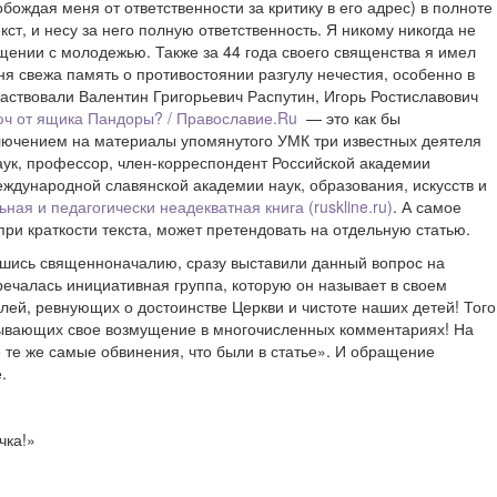
бождая меня от ответственности за критику в его адрес) в полноте
т, и несу за него полную ответственность. Я никому никогда не
ении с молодежью. Также за 44 года своего священства я имел
ня свежа память о противостоянии разгулу нечестия, особенно в
частвовали Валентин Григорьевич Распутин, Игорь Ростиславович
юч от ящика Пандоры? / Православие.Ru
— это как бы
ключением на материалы упомянутого УМК три известных деятеля
наук, профессор, член-корреспондент Российской академии
ждународной славянской академии наук, образования, искусств и
ная и педагогически неадекватная книга (ruskline.ru)
. А самое
ри краткости текста, может претендовать на отдельную статью.
вавшись священноначалию, сразу выставили данный вопрос на
речалась инициативная группа, которую он называет в своем
елей, ревнующих о достоинстве Церкви и чистоте наших детей! Того
казывающих свое возмущение в многочисленных комментариях! На
е те же самые обвинения, что были в статье». И обращение
.
чка!»