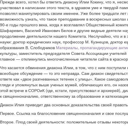
Прежде всего, хотел бы ответить диакону Илии Кокину, что я, несм
участвовал в написании этого текста, в здравом уме и твердой па
позволял манипулировать своим именем. Уже более тридцати лет 
возможность узнать, что такое преподавание в воскресных школах 
90-е годы прошлого века, когда я возглавлял Общественный комит
Шафаревич, Василий Иванович Белов и другие видные деятели нау
продолжение деятельности нашего Комитета. Неслучайно, что и в
науки: доктор юридических наук, профессор М. Кузнецов, доктор 
образования В. Слободчиков
Материалы, пропагандирующие антисе
культуры, заместитель председателя Совета Ассоциации учителей
главное — откликнулись многочисленные читатели сайта в краснор
Что касается обвинения диакона Илии, в том, что с ним поступили
всеобщее обсуждение — то это неправда. Сам диакон свидетельству
ответе как «двое разгневанных тетенек с улицы». Какое самодовол
гляди и упомянутых выше ученых мужей, обличающих его, он назо
этой встрече в СОРОиК (где, кстати, присутствовал и архиерей), 
к священноначалию, ответственному за образование и катехизацию
Диакон Илия приводит два основных доказательства своей правоты
Первое. Ссылка на благословение священноначалия и свое послуш
Второе. Плод своей деятельности: положительные отзывы некоторых