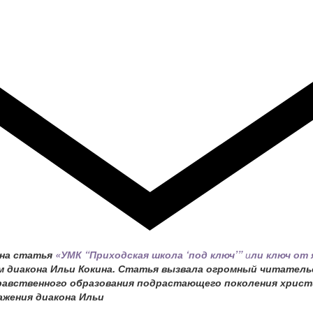
ана статья
«УМК “Приходская школа ‘под ключ’”
и
ли ключ от
м диакона Ильи Кокина. Статья вызвала огромный читатель
равственного образования подрастающего поколения христ
ажения диакона Ильи