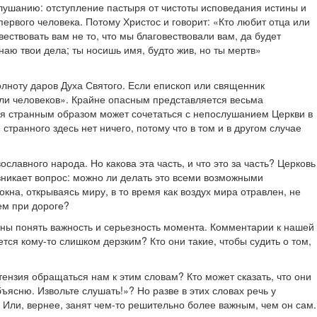
лушанию: отступление пастыря от чистоты исповедания истины и
ервого человека. Потому Христос и говорит: «Кто любит отца или
ествовать вам не то, что мы благовествовали вам, да будет
наю твои дела; ты носишь имя, будто жив, но ты мертв»
лноту даров Духа Святого. Если епископ или священник
ели человеков». Крайне опасным представляется весьма
бя странным образом может сочетаться с непослушанием Церкви в
ранного здесь нет ничего, потому что в том и в другом случае
авного народа. Но какова эта часть, и что это за часть? Церковь
зникает вопрос: можно ли делать это всеми возможными
кна, открываясь миру, в то время как воздух мира отравлен, не
ем при дороге?
жны понять важность и серьезность момента. Комментарии к нашей
тся кому-то слишком дерзким? Кто они такие, чтобы судить о том,
ензия обращаться нам к этим словам? Кто может сказать, что они
бъясню. Извольте слушать!»? Но разве в этих словах речь у
? Или, вернее, занят чем-то решительно более важным, чем он сам.