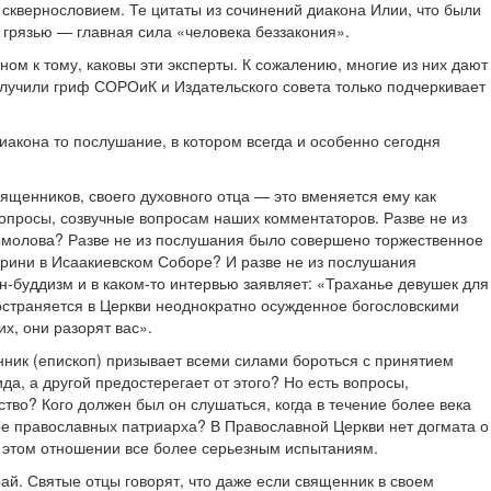
сквернословием. Те цитаты из сочинений диакона Илии, что были
 грязью — главная сила «человека беззакония».
ном к тому, каковы эти эксперты. К сожалению, многие из них дают
олучили гриф СОРОиК и Издательского совета только подчеркивает
иакона то послушание, в котором всегда и особенно сегодня
ященников, своего духовного отца — это вменяется ему как
опросы, созвучные вопросам наших комментаторов. Разве не из
омолова? Разве не из послушания было совершено торжественное
рини в Исаакиевском Соборе? И разве не из послушания
н-буддизм и в каком-то интервью заявляет: «Траханье девушек для
ространяется в Церкви неоднократно осужденное богословскими
х, они разорят вас».
нник (епископ) призывает всеми силами бороться с принятием
а, а другой предостерегает от этого? Но есть вопросы,
тво? Кого должен был он слушаться, когда в течение более века
ре православных патриарха? В Православной Церкви нет догмата о
в этом отношении все более серьезным испытаниям.
й. Святые отцы говорят, что даже если священник в своем