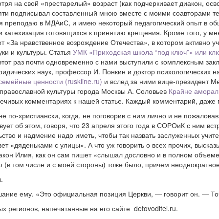
отря на свой «престарелый» возраст (как подчеркивает диакон, осво
мяти подписывал составленный мною вместе с моими соавторами текс
я преподаю в МДАиС, и имею некоторый педагогический опыт в общ
и катехизация готовящихся к принятию крещения. Кроме того, у ме
ет «За нравственное возрождение Отечества», в котором активно у
ки и культуры. Статья
УМК «Приходская школа “под ключ”» или кл
 этот раз почти одновременно с нами выступили с комплексным за
юридических наук, профессор И. Понкин и доктор психологических 
мейные ценности (ruskline.ru)
и вслед за ними вице-президент Ме
 православной культуры города Москвы А. Соловьев
Крайне амораль
ечивых комментариях к нашей статье. Каждый комментарий, даже п
 не по-христиански, когда, не поговорив с ним лично и не пожало
ет об этом, говоря, что 23 апреля этого года в СОРОиК с ним вст
ьство и надмение надо иметь, чтобы так назвать заслуженных учит
вет «дяденьками с улицы». А что уж говорить о всех прочих, выс
диакон Илия, как он сам пишет «слышал дословно и в полном объем
 (в том числе и с моей стороны) тоже было, причем неоднократное
.
ание ему. «Это официальная позиция Церкви, — говорит он. — То
 регионов, напечатанные на его сайте detovoditel.ru.