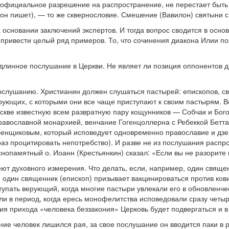
 официальное разрешение на распространение, не перестает быть 
 он пишет), — то же сквернословие. Смешение (Вавилон) святыни с
основании заключений экспертов. И тогда вопрос сводится в основ
ы привести целый ряд примеров. То, что сочинения диакона Илии п
одлинное послушание в Церкви. Не являет ли позиция оппонентов д
ослушанию. Христианин должен слушаться пастырей: епископов, св
рующих, с которыми они все чаще приступают к своим пастырям. В
скве известную всем развратную пару кощунников — Собчак и Бог
авославной монархией, венчание Гогенцоллерна с Ребеккой Бетта
ебенщиковым, который исповедует одновременно православие и дзе
раз процитировать непотребство). И разве не из послушания расп
опамятный о. Иоанн (Крестьянкин) сказал: «Если вы не разорите и
ют духовного измерения. Что делать, если, например, один свяще
 один священник (епископ) призывает вакцинироваться против ковид
упать верующий, когда многие пастыри увлекали его в обновленчес
и в период, когда ересь монофелитства исповедовали сразу четы
ия прихода «человека беззакония» Церковь будет подвергаться и 
 человек лишился рая, за свое послушание он вводится паки в ра