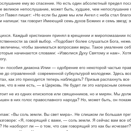
ослушание ему во спасение. Но есть один абсолютный предел пос
е великое непослушание, может быть, худшее, чем непослушание п
ол Павел пишет: «Но если бы даже мы или Ангел с неба стал благов
ви напиши: так говорит Имеющий семь духов Божиих и семь звезд: з
ащихся. Каждый христианин принял в крещении и миропомазании по
етственности за свой выбор. «Подобает более слушаться Бога, неж
 величины, чтобы заниматься вопросами веры. Такое умаление се
орые начинаются словами: «Изволися Духу Святому и нам». Хотя ст
огу.
» пособия диакона Илии — одобрение его некоторой частью правосл
аже до отравленной современной субкультурой молодежи. Здесь во
х, как это приходится теперь наблюдать? Призыв распахнуть все о
ем, что в нем есть, — в Церковь. Не будет ли это напрасным сеяни
стоит не из одних епископов или священников, но и мирян. Мы дол
ышен в них голос православного народа? Но, может быть, он покаже
опам: «Вы соль земли. Вы свет мира». Не слишком ли большая прет
азговоре: «Я, говорящий с вами, — соль земли. Я сейчас вам все о
т? Не наоборот ли — о том, что сам говорящий это как бы исчезает