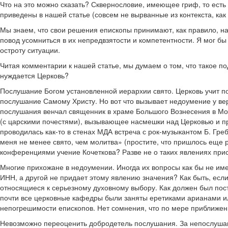
Что на это можно сказать? Сквернословие, имеющее гриф, то есть
приведены в нашей статье (совсем не вырванные из контекста, как
Мы знаем, что свои решения епископы принимают, как правило, на 
повод усомниться в их непредвзятости и компетентности. Я мог б
остроту ситуации.
Читая комментарии к нашей статье, мы думаем о том, что такое п
нуждается Церковь?
Послушание Богом установленной иерархии свято. Церковь учит п
послушание Самому Христу. Но вот что вызывает недоумение у ве
послушания венчал священник в храме Большого Вознесения в Мо
(с царскими почестями), вызывающее насмешки над Церковью и пр
проводилась как-то в стенах МДА встреча с рок-музыкантом Б. Гр
меня не менее свято, чем молитва» (простите, что пришлось еще 
конференциями учение Кочеткова? Разве не о таких явлениях присн
Многие прихожане в недоумении. Иногда их вопросы как бы не име
ИНН, а другой не придает этому явлению значения? Как быть, если
относящиеся к серьезному духовному выбору. Как должен был пост
почти все церковные кафедры были заняты еретиками арианами ил
непогрешимости епископов. Нет сомнения, что по мере приближен
Невозможно переоценить добродетель послушания. За непослушание