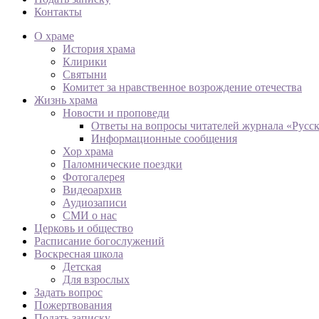
Контакты
О храме
История храма
Клирики
Святыни
Комитет за нравственное возрождение отечества
Жизнь храма
Новости и проповеди
Ответы на вопросы читателей журнала «Русс
Информационные сообщения
Хор храма
Паломнические поездки
Фотогалерея
Видеоархив
Аудиозаписи
СМИ о нас
Церковь и общество
Расписание богослужений
Воскресная школа
Детская
Для взрослых
Задать вопрос
Пожертвования
Подать записку