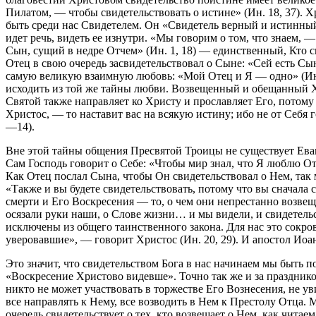
Пилатом, — чтобы свидетельствовать о истине» (Ин. 18, 37). 
быть среди нас Свидетелем. Он «Свидетель верный и истинный
идет речь, видеть ее изнутри. «Мы говорим о том, что знаем, 
Сын, сущий в недре Отчем» (Ин. 1, 18) — единственный, Кто с
Отец в свою очередь засвидетельствовал о Сыне: «Сей есть Сы
самую великую взаимную любовь: «Мой Отец и Я — одно» (Ин. 1
исходить из той же тайны любви. Возвещенный и обещанный Хр
Святой также направляет ко Христу и прославляет Его, потому
Христос, — то наставит вас на всякую истину; ибо не от Себя г
—14).
Вне этой тайны общения Пресвятой Троицы не существует Еван
Сам Господь говорит о Себе: «Чтобы мир знал, что Я люблю Отц
Как Отец послал Сына, чтобы Он свидетельствовал о Нем, так
«Также и вы будете свидетельствовать, потому что вы сначала 
смерти и Его Воскресения — то, о чем они непрестанно возве
осязали руки наши, о Слове жизни… и мы видели, и свидетельс
исключены из общего таинственного закона. Для нас это сокро
уверовавшие», — говорит Христос (Ин. 20, 29). И апостол Иоан
Это значит, что свидетельством Бога в нас начинаем мы быть 
«Воскресение Христово видевше». Точно так же и за празднико
никто не может участвовать в торжестве Его Вознесения, не ув
все направлять к Нему, все возводить в Нем к Престолу Отца. 
очередь свидетельствует о тех, кто возвещает о Нем, как читае