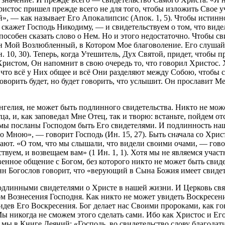
Христос пришел прежде всего не для того, чтобы изложить Свое 
», — как называет Его Апокалипсис (Апок. 1, 5). Чтобы истинно
— скажет Господь Никодиму, — и свидетельствуем о том, что виде
пособен сказать слово о Нем. Но и этого недостаточно. Чтобы с
н Мой Возлюбленный, в Котором Мое благоволение. Его слушайте
0, 30). Теперь, когда Утешитель, Дух Святой, придет, чтобы пр
истом, Он напомнит в свою очередь то, что говорил Христос. Х
 что всё у Них общее и всё Они разделяют между Собою, чтобы 
оворить будет, но будет говорить, что услышит. Он прославит Ме
гелия, не может быть подлинного свидетельства. Никто не мож
а, и, как заповедал Мне Отец, так и творю: встаньте, пойдем от
 мы посланы Господом быть Его свидетелями. И подлинность наш
со Мною», — говорит Господь (Ин. 15, 27). Быть сначала со Хри
щают. «О том, что мы слышали, что видели своими очами, — гово
твуем, и возвещаем вам» (1 Ин. 1, 1). Хотя мы не являемся уча
венное общение с Богом, без которого никто не может быть свид
н Богослов говорит, что «верующий в Сына Божия имеет свидетел
подлинными свидетелями о Христе в нашей жизни. И Церковь свя
м Вознесения Господня. Как никто не может увидеть Воскресени
идев Его Воскресения. Бог делает нас Своими пророками, как гов
Мы никогда не сможем этого сделать сами. Ибо как Христос и Его
м мы в Книге Деяний: «Господь, во свидетельство слову благодати