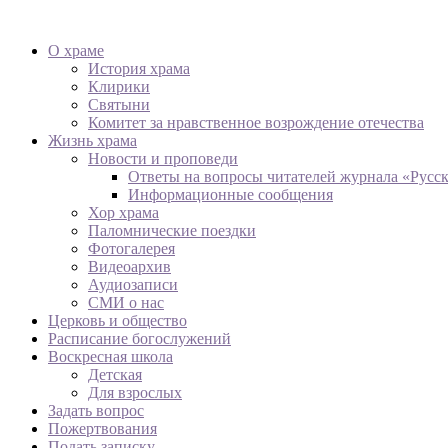
О храме
История храма
Клирики
Святыни
Комитет за нравственное возрождение отечества
Жизнь храма
Новости и проповеди
Ответы на вопросы читателей журнала «Русс
Информационные сообщения
Хор храма
Паломнические поездки
Фотогалерея
Видеоархив
Аудиозаписи
СМИ о нас
Церковь и общество
Расписание богослужений
Воскресная школа
Детская
Для взрослых
Задать вопрос
Пожертвования
Подать записку