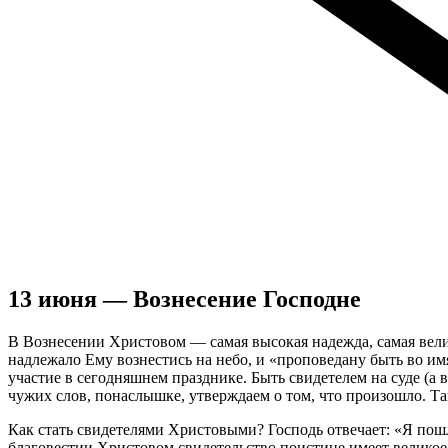
13 июня — Вознесение Господне
В Вознесении Христовом — самая высокая надежда, самая велик
надлежало Ему вознестись на небо, и «проповедану быть во и
участие в сегодняшнем празднике. Быть свидетелем на суде (
чужих слов, понаслышке, утверждаем о том, что произошло. Так
Как стать свидетелями Христовыми? Господь отвечает: «Я пошл
благовестии Христовом свидетельство поистине имеет великое 