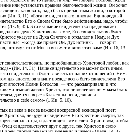
учение или установить правила благочестивой жизни. Он хочет
 свидетельствовать, надо быть причастным жизни, о которой
ли» (Ин. 3, 11). «Бога не видел никто никогда; Единородный
видетельство Его о Своем Отце было действенным, надо, чтобы
» (Лк. 9, 35). Это взаимное свидетельство предполагает
одолжить дело Христово на земле, Его свидетельство будет
ристос указует на Духа Святого и отсылает к Нему, и Дух
спасти нас. «Когда же придет Он, Дух истины, — говорит
ня, потому что от Моего возьмет и возвестит вам» (Ин. 16, 13
ет свидетельствовать, не приобщившись Христовой любви, как
сюда» (Ин. 14, 31). Наше свидетельство не может быть иным.
его свидетельства будет зависеть от наших отношений с Ним:
стом для апостолов значит прежде всего быть свидетелями Его
рит апостол Иоанн Богослов, — что рассматривали и что
стниками земной жизни Христа, тем не менее мы не можем быть
етелем, дается в вере: «Блаженны невидевшие и
ьство в себе самом» (1 Ин. 5, 10).
тых из века в век за каждой воскресной всенощной поет:
е Христово, не будучи свидетелем Его Крестной смерти, так
орят святые отцы, и дает видеть все в свете Христовом, чтобы
 Отец свидетельствуют друг о друге, так Христос в свою
 Своей, творил руками их знамения и чудеса» (Деян. 14, 3).