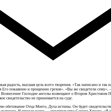
ая радость, высшая цель всего творения. «Так написано и так н
мя Его покаянию и прощению грехов». «Вы же свидетели сему», 
а в Вознесение Господне ангелы возвещают о Втором Христовом 
ое свидетельство не принимается на суде.
ю обетование Отца Моего, Духа истины. Он будет свидетельство
значение. И прежде всего — свидетельство Самого Христа. «Я н