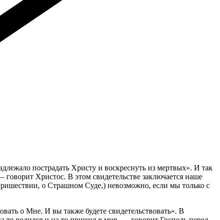
адлежало пострадать Христу и воскреснуть из мертвых». И так
— говорит Христос. В этом свидетельстве заключается наше
Пришествии, о Страшном Суде,) невозможно, если мы только с
вать о Мне. И вы также будете свидетельствовать». В
а то родился и на то пришел в мир, — говорит Господь перед