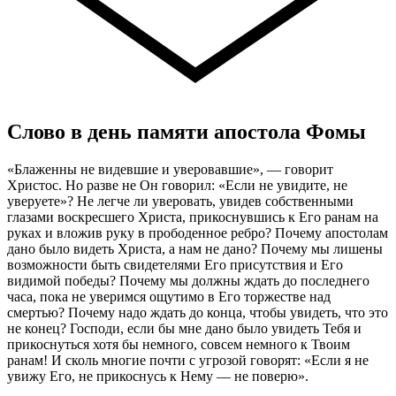
Слово в день памяти апостола Фомы
«Блаженны не видевшие и уверовавшие», — говорит
Христос. Но разве не Он говорил: «Если не увидите, не
уверуете»? Не легче ли уверовать, увидев собственными
глазами воскресшего Христа, прикоснувшись к Его ранам на
руках и вложив руку в прободенное ребро? Почему апостолам
дано было видеть Христа, а нам не дано? Почему мы лишены
возможности быть свидетелями Его присутствия и Его
видимой победы? Почему мы должны ждать до последнего
часа, пока не уверимся ощутимо в Его торжестве над
смертью? Почему надо ждать до конца, чтобы увидеть, что это
не конец? Господи, если бы мне дано было увидеть Тебя и
прикоснуться хотя бы немного, совсем немного к Твоим
ранам! И сколь многие почти с угрозой говорят: «Если я не
увижу Его, не прикоснусь к Нему — не поверю».