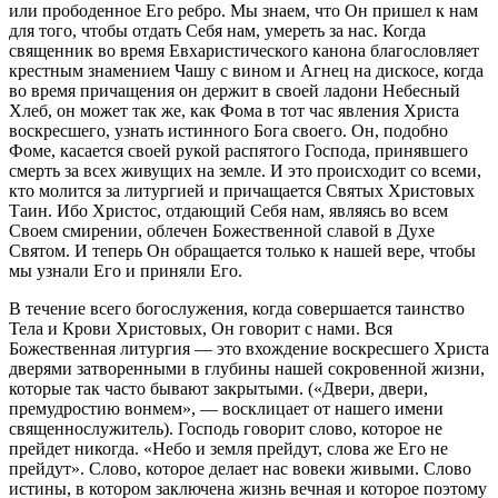
или прободенное Его ребро. Мы знаем, что Он пришел к нам
для того, чтобы отдать Себя нам, умереть за нас. Когда
священник во время Евхаристического канона благословляет
крестным знамением Чашу с вином и Агнец на дискосе, когда
во время причащения он держит в своей ладони Небесный
Хлеб, он может так же, как Фома в тот час явления Христа
воскресшего, узнать истинного Бога своего. Он, подобно
Фоме, касается своей рукой распятого Господа, принявшего
смерть за всех живущих на земле. И это происходит со всеми,
кто молится за литургией и причащается Святых Христовых
Таин. Ибо Христос, отдающий Себя нам, являясь во всем
Своем смирении, облечен Божественной славой в Духе
Святом. И теперь Он обращается только к нашей вере, чтобы
мы узнали Его и приняли Его.
В течение всего богослужения, когда совершается таинство
Тела и Крови Христовых, Он говорит с нами. Вся
Божественная литургия — это вхождение воскресшего Христа
дверями затворенными в глубины нашей сокровенной жизни,
которые так часто бывают закрытыми. («Двери, двери,
премудростию вонмем», — восклицает от нашего имени
священнослужитель). Господь говорит слово, которое не
прейдет никогда. «Небо и земля прейдут, слова же Его не
прейдут». Слово, которое делает нас вовеки живыми. Слово
истины, в котором заключена жизнь вечная и которое поэтому