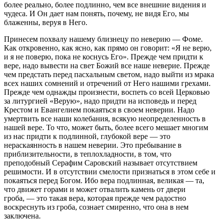
более реально, более подлинно, чем все внешние видения и
чудеса. И Он дает нам понять, почему, не видя Его, мы
блаженны, веруя в Него.
Принесем похвалу нашему близнецу по неверию — Фоме.
Как откровенно, как ясно, как прямо он говорит: «Я не верю,
и я не поверю, пока не коснусь Его». Прежде чем придти к
вере, надо вывести на свет Божий все наше неверие. Прежде
чем предстать перед пасхальным светом, надо выйти из мрака
всех наших сомнений и отречений от Него нашими грехами.
Прежде чем однажды произнести, воспеть со всей Церковью
за литургией «Верую», надо придти на исповедь и перед
Крестом и Евангелием покаяться в своем неверии. Надо
умертвить все наши колебания, всякую неопределенность в
нашей вере. То что, может быть, более всего мешает многим
из нас придти к подлинной, глубокой вере — это
нераскаянность в нашем неверии. Это пребывание в
приблизительности, в теплохладности, в том, что
преподобный Серафим Саровский называет отсутствием
решимости. И в отсутствии смелости признаться в этом себе и
покаяться перед Богом. Ибо вера подлинная, великая — та,
что движет горами и может отвалить камень от двери
гроба, — это такая вера, которая прежде чем радостно
воскреснуть из гроба, сознает смиренно, что она в нем
заключена.