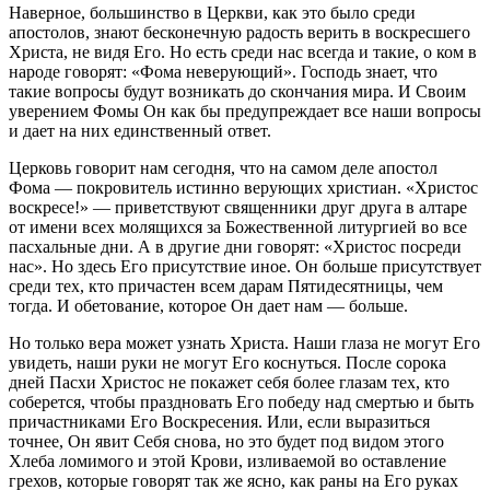
Наверное, большинство в Церкви, как это было среди
апостолов, знают бесконечную радость верить в воскресшего
Христа, не видя Его. Но есть среди нас всегда и такие, о ком в
народе говорят: «Фома неверующий». Господь знает, что
такие вопросы будут возникать до скончания мира. И Своим
уверением Фомы Он как бы предупреждает все наши вопросы
и дает на них единственный ответ.
Церковь говорит нам сегодня, что на самом деле апостол
Фома — покровитель истинно верующих христиан. «Христос
воскресе!» — приветствуют священники друг друга в алтаре
от имени всех молящихся за Божественной литургией во все
пасхальные дни. А в другие дни говорят: «Христос посреди
нас». Но здесь Его присутствие иное. Он больше присутствует
среди тех, кто причастен всем дарам Пятидесятницы, чем
тогда. И обетование, которое Он дает нам — больше.
Но только вера может узнать Христа. Наши глаза не могут Его
увидеть, наши руки не могут Его коснуться. После сорока
дней Пасхи Христос не покажет себя более глазам тех, кто
соберется, чтобы праздновать Его победу над смертью и быть
причастниками Его Воскресения. Или, если выразиться
точнее, Он явит Себя снова, но это будет под видом этого
Хлеба ломимого и этой Крови, изливаемой во оставление
грехов, которые говорят так же ясно, как раны на Его руках