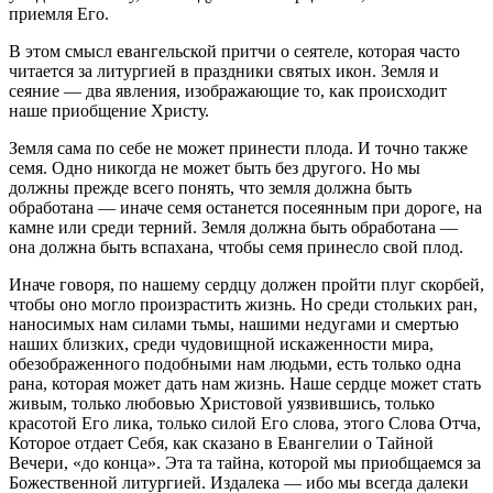
приемля Его.
В этом смысл евангельской притчи о сеятеле, которая часто
читается за литургией в праздники святых икон. Земля и
сеяние — два явления, изображающие то, как происходит
наше приобщение Христу.
Земля сама по себе не может принести плода. И точно также
семя. Одно никогда не может быть без другого. Но мы
должны прежде всего понять, что земля должна быть
обработана — иначе семя останется посеянным при дороге, на
камне или среди терний. Земля должна быть обработана —
она должна быть вспахана, чтобы семя принесло свой плод.
Иначе говоря, по нашему сердцу должен пройти плуг скорбей,
чтобы оно могло произрастить жизнь. Но среди стольких ран,
наносимых нам силами тьмы, нашими недугами и смертью
наших близких, среди чудовищной искаженности мира,
обезображенного подобными нам людьми, есть только одна
рана, которая может дать нам жизнь. Наше сердце может стать
живым, только любовью Христовой уязвившись, только
красотой Его лика, только силой Его слова, этого Слова Отча,
Которое отдает Себя, как сказано в Евангелии о Тайной
Вечери, «до конца». Эта та тайна, которой мы приобщаемся за
Божественной литургией. Издалека — ибо мы всегда далеки