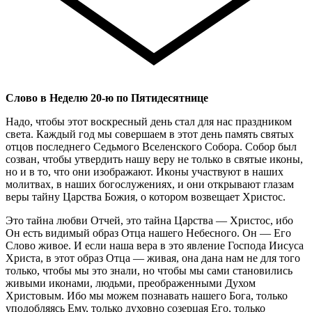
Слово в Неделю 20-ю по Пятидесятнице
Надо, чтобы этот воскресный день стал для нас праздником
света. Каждый год мы совершаем в этот день память святых
отцов последнего Седьмого Вселенского Собора. Собор был
созван, чтобы утвердить нашу веру не только в святые иконы,
но и в то, что они изображают. Иконы участвуют в наших
молитвах, в наших богослужениях, и они открывают глазам
веры тайну Царства Божия, о котором возвещает Христос.
Это тайна любви Отчей, это тайна Царства — Христос, ибо
Он есть видимый образ Отца нашего Небесного. Он — Его
Слово живое. И если наша вера в это явление Господа Иисуса
Христа, в этот образ Отца — живая, она дана нам не для того
только, чтобы мы это знали, но чтобы мы сами становились
живыми иконами, людьми, преображенными Духом
Христовым. Ибо мы можем познавать нашего Бога, только
уподобляясь Ему, только духовно созерцая Его, только