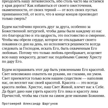
преодолеть нашу легковесность, ибо столь часто мы остаемся
у края дороги? Как избавиться от своего ожесточения,
окамененности, от своих терний — от всех своих пустых
привязанностей, от всего, что в конце концов производит
только смерть?
Будем настойчиво просить друг за друга, особенно за
Божественной литургией, чтобы даны были каждому из нас
это благородство и эта щедрость, это постоянство и смирение.
Чтобы мы обрели сердце, которое не откладывает своего
покаяния со дня на день, но исполняется решимости всегда
следовать за Господом, искать Его, быть охваченным Его
любовью. Потому что только любовь преображает, исцеляет
всю нашу некрасоту, делает нас подобными Самому Христу
по дару Его.
Будем испрашивать этот дар быть уязвленными Его красотой.
Свет невозможно охватить ни руками, ни глазами, ни умом.
Свет приемлется только всем нашим существом — наполняя
нас, он веселит нас своей красотой. Красота — это всегда
красота любви. Христос, наш Свет Живой, влечет нас к Себе.
Да будет дано нам узреть красоту Его лика и красоту лика
Пречистой, чтобы мы стали на самом деле иконами Божиими.
Протоиерей Александр Шаргунов