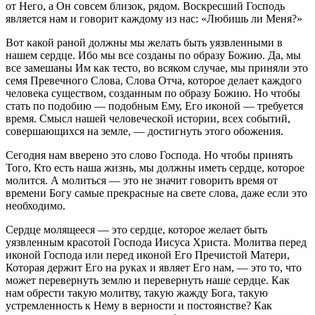
от Него, а Он совсем близок, рядом. Воскресший Господь
является нам и говорит каждому из нас: «Любишь ли Меня?»
Вот какой раной должны мы желать быть уязвленными в
нашем сердце. Ибо мы все созданы по образу Божию. Да, мы
все замешаны Им как тесто, во всяком случае, мы приняли это
семя Превечного Слова, Слова Отча, которое делает каждого
человека существом, созданным по образу Божию. Но чтобы
стать по подобию — подобным Ему, Его иконой — требуется
время. Смысл нашей человеческой истории, всех событий,
совершающихся на земле, — достигнуть этого обожения.
Сегодня нам вверено это слово Господа. Но чтобы принять
Того, Кто есть наша жизнь, мы должны иметь сердце, которое
молится. А молиться — это не значит говорить время от
времени Богу самые прекрасные на свете слова, даже если это
необходимо.
Сердце молящееся — это сердце, которое желает быть
уязвленным красотой Господа Иисуса Христа. Молитва перед
иконой Господа или перед иконой Его Пречистой Матери,
Которая держит Его на руках и являет Его нам, — это то, что
может перевернуть землю и перевернуть наше сердце. Как
нам обрести такую молитву, такую жажду Бога, такую
устремленность к Нему в верности и постоянстве? Как