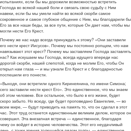
испытаниях, если бы мы дорожили возможностью встретить
Господа во всякой нашей боли и связать свою судьбу с Ним
навеки, если бы мы умели найти во всякой скорби самое
сокровенное и самое глубокое общение с Ним, мы благодарили бы
Его за все наши беды, за все пути, которые Он дает нам, чтобы мы
могли нести Его Крест.
Почему же нас надо всегда принуждать к этому? «Они заставили
его нести крест Иисусов». Почему мы постоянно ропщем, что нам
навязывают этот крест? Почему мы заставляем Господа заставлять
нас? Как искушаем мы Господа, всегда идущего впереди нас
дорогой скорби, нашей слепотой, когда не молим Его, чтобы Он
открыл нам глаза — и мы узнали Его Крест и с благодарностью
поспешили его понести.
«Выходя, они встретили одного Киринеянина, по имени Симона;
сего заставили нести крест Его». Это единственное, что мы знаем
об этом человеке. Все остальное, что было в его жизни, будет
скоро забыто. Но всюду, где будет проповедано Евангелие, — во
всем мире, — будут приводить на память то, что он сделал в этот
час. Этот труд останется единственным великим делом, которое он
совершил. Эта внезапная встреча — единственное, благодаря
чему он войдет в историю человечества. Этот его неудачливый
день, с точки зрения толкущейся рядом толпы, — единственное,