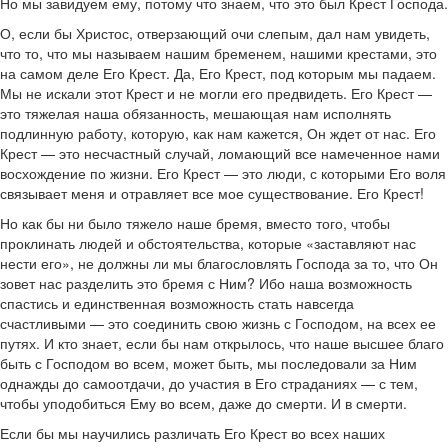
Но мы завидуем ему, потому что знаем, что это был Крест Господа.
О, если бы Христос, отверзающий очи слепым, дал нам увидеть,
что то, что мы называем нашим бременем, нашими крестами, это
на самом деле Его Крест. Да, Его Крест, под которым мы падаем.
Мы не искали этот Крест и не могли его предвидеть. Его Крест —
это тяжелая наша обязанность, мешающая нам исполнять
подлинную работу, которую, как нам кажется, Он ждет от нас. Его
Крест — это несчастный случай, ломающий все намеченное нами
восхождение по жизни. Его Крест — это люди, с которыми Его воля
связывает меня и отравляет все мое существование. Его Крест!
Но как бы ни было тяжело наше бремя, вместо того, чтобы
проклинать людей и обстоятельства, которые «заставляют нас
нести его», не должны ли мы благословлять Господа за то, что Он
зовет нас разделить это бремя с Ним? Ибо наша возможность
спастись и единственная возможность стать навсегда
счастливыми — это соединить свою жизнь с Господом, на всех ее
путях. И кто знает, если бы нам открылось, что наше высшее благо
быть с Господом во всем, может быть, мы последовали за Ним
однажды до самоотдачи, до участия в Его страданиях — с тем,
чтобы уподобиться Ему во всем, даже до смерти. И в смерти.
Если бы мы научились различать Его Крест во всех наших