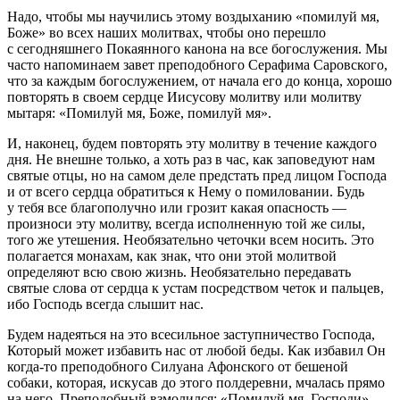
Надо, чтобы мы научились этому воздыханию «помилуй мя,
Боже» во всех наших молитвах, чтобы оно перешло
с сегодняшнего Покаянного канона на все богослужения. Мы
часто напоминаем завет преподобного Серафима Саровского,
что за каждым богослужением, от начала его до конца, хорошо
повторять в своем сердце Иисусову молитву или молитву
мытаря: «Помилуй мя, Боже, помилуй мя».
И, наконец, будем повторять эту молитву в течение каждого
дня. Не внешне только, а хоть раз в час, как заповедуют нам
святые отцы, но на самом деле предстать пред лицом Господа
и от всего сердца обратиться к Нему о помиловании. Будь
у тебя все благополучно или грозит какая опасность —
произноси эту молитву, всегда исполненную той же силы,
того же утешения. Необязательно четочки всем носить. Это
полагается монахам, как знак, что они этой молитвой
определяют всю свою жизнь. Необязательно передавать
святые слова от сердца к устам посредством четок и пальцев,
ибо Господь всегда слышит нас.
Будем надеяться на это всесильное заступничество Господа,
Который может избавить нас от любой беды. Как избавил Он
когда-то преподобного Силуана Афонского от бешеной
собаки, которая, искусав до этого полдеревни, мчалась прямо
на него. Преподобный взмолился: «Помилуй мя, Господи» —