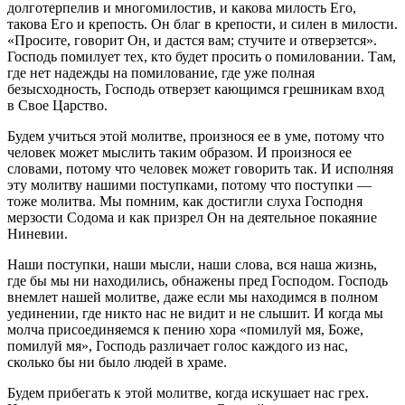
долготерпелив и многомилостив, и какова милость Его,
такова Его и крепость. Он благ в крепости, и силен в милости.
«Просите, говорит Он, и дастся вам; стучите и отверзется».
Господь помилует тех, кто будет просить о помиловании. Там,
где нет надежды на помилование, где уже полная
безысходность, Господь отверзет кающимся грешникам вход
в Свое Царство.
Будем учиться этой молитве, произнося ее в уме, потому что
человек может мыслить таким образом. И произнося ее
словами, потому что человек может говорить так. И исполняя
эту молитву нашими поступками, потому что поступки —
тоже молитва. Мы помним, как достигли слуха Господня
мерзости Содома и как призрел Он на деятельное покаяние
Ниневии.
Наши поступки, наши мысли, наши слова, вся наша жизнь,
где бы мы ни находились, обнажены пред Господом. Господь
внемлет нашей молитве, даже если мы находимся в полном
уединении, где никто нас не видит и не слышит. И когда мы
молча присоединяемся к пению хора «помилуй мя, Боже,
помилуй мя», Господь различает голос каждого из нас,
сколько бы ни было людей в храме.
Будем прибегать к этой молитве, когда искушает нас грех.