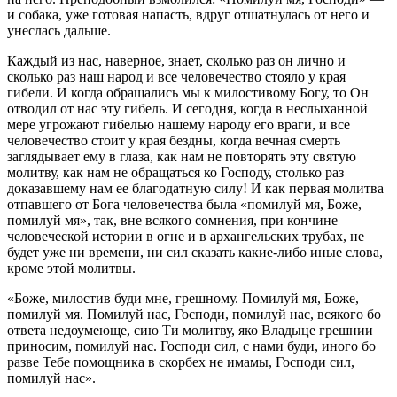
и собака, уже готовая напасть, вдруг отшатнулась от него и
унеслась дальше.
Каждый из нас, наверное, знает, сколько раз он лично и
сколько раз наш народ и все человечество стояло у края
гибели. И когда обращались мы к милостивому Богу, то Он
отводил от нас эту гибель. И сегодня, когда в неслыханной
мере угрожают гибелью нашему народу его враги, и все
человечество стоит у края бездны, когда вечная смерть
заглядывает ему в глаза, как нам не повторять эту святую
молитву, как нам не обращаться ко Господу, столько раз
доказавшему нам ее благодатную силу! И как первая молитва
отпавшего от Бога человечества была «помилуй мя, Боже,
помилуй мя», так, вне всякого сомнения, при кончине
человеческой истории в огне и в архангельских трубах, не
будет уже ни времени, ни сил сказать какие-либо иные слова,
кроме этой молитвы.
«Боже, милостив буди мне, грешному. Помилуй мя, Боже,
помилуй мя. Помилуй нас, Господи, помилуй нас, всякого бо
ответа недоумеюще, сию Ти молитву, яко Владыце грешнии
приносим, помилуй нас. Господи сил, с нами буди, иного бо
разве Тебе помощника в скорбех не имамы, Господи сил,
помилуй нас».