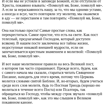
И если мы не устояли в заповеди Божией, если отступили от
Христа, покаянно взывать: «Помилуй мя, Боже, помилуй мя».
А если за нераскаянность нашу, за то, что мы одними устами,
а иногда и всуе, часто повторяли эту молитву, мы окажемся
в аду — не перестанем и там повторять: «Помилуй мя, Боже,
помилуй мя».
Она настолько проста! Самые простые слова, как
перекреститься. Самое простое, что есть на свете. Как пост
телесный, предлагаемый Господом, который доступен
всякому. В нашем посте заключены все тайны жизни,
недоступные никакой внешней мудрости, если он
запечатлевается крестным знамением и молитвой: «Помилуй
мя, Боже, помилуй мя».
И вот наше молитвенное правило на весь Великий пост,
о котором так часто спрашивают. Прежде всего, будем, как
с самого начала мы сказали, стараться читать Священное
Писание, находить для этого время, потому что Церковь
молится словами святой Библии. И, во-вторых, будем учиться
среди всех слов молитв, будь то Постная Триодь (хорошо ею
молиться в течение всего Поста) или Псалтирь, так
обращаться ко Господу, чтобы между строк звучало «помилуй
мя, Боже, помилуй мя», как это мы слышим в Великом
покаянном каноне.