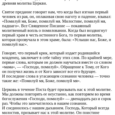
древняя молитва Церкви.
Святое предание говорит нам, что когда был изгнан первый
человек из рая, он, оплакивая свою наготу и падение, взывал:
«Помилуй мя, Боже, помилуй мя. Милостиве, помилуй мя,
падшаго». Все Священное Писание — покаянный
молитвенный вопль о помиловании. Когда был воздвигнут
первый храм в честь истинного Бога, то первая молитва,
которая прозвучала в этом храме, была: «Услыши нас, Боже, и
помилуй нас».
Говорят, что первый крик, который издает родившийся
младенец, заключает в себе тайну этих слов. По крайней мере,
первые слова, которым он должен научаться вместе со словом
«мама», — «Господи, помилуй». Обращение к Тому, от Кого
он получил жизнь и от Кого зависит все его будущее.
И последние слова в угасающем сознании человека — точно
такие же: «Помилуй мя, Боже, помилуй мя».
Церковь в течение Поста будет призывать нас к этой молитве.
Мы должны повторять ее неустанно, как повторяем во время
богослужения «Господи, помилуй» — двенадцать раз и сорок
раз. Чтобы это запечатлелось в нашем сознании.
И соединилось с нашим дыханием. Господь, Который всегда
милостив, призывает нас к этой молитве. Он поистине