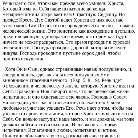
Речь идет о том, чтобы мы прежде всего увидели Христа,
Который взял на Себя наше испытание до конца.
Четыредесятница открывает нам Страстную Седмицу. Но
прежде Креста Дух Святой ведет Христа во имя всех нас
в пустыню. Там Он постится сорок дней. Это число — символ
человеческой жизни. Это поистине как вхождение в пустыню,
представляющую однообразное время, в котором как будто
ничего не может раскрыться. Это время проходит в суровой
очевидности. Господь проходит дорогой, которая не ведет
никуда. Господь проводит в пустыне сорок дней, чтобы
принять искушение.
«Хотя Он и Сын, однако страданиями навык послушанию, и,
совершившись, сделался для всех послушных Ему
виновником спасения вечного» (Евр. 5, 8—9). Речь идет
о вхождении в человеческую жизнь, которую Христос взял на
Себя. Праведный Иов говорит нам, что человеческая жизнь —
испытание, и оно охватывает всю жизнь. Господь в Своем
милосердии учит нас в этой жизни, облекает нас Своей
любовью и учит нас узнавать Его. Речь идет о том, чтобы мы
узнали это время испытания, которое Христос вольно взял на
Себя. Он вольно заступил наше место, и мы должны, мы тоже
должны войти в это испытание. Наша жизнь — время
испытания. Испытания в любви, испытания в истине.
Поистине обнажается золото, раскрывая свое сияние, и