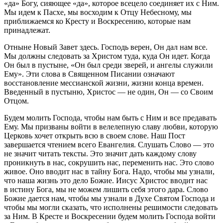
«да» Богу, сияющее «да», которое всецело соединяет их с Ним.
Мы идем к Пасхе, мы восходим к Отцу Небесному, мы
приближаемся ко Кресту и Воскресению, которые нам
принадлежат.
Отныне Новый Завет здесь. Господь верен, Он дал нам все.
Мы должны следовать за Христом туда, куда Он идет. Когда
Он был в пустыне, «Он был среди зверей, и ангелы служили
Ему». Эти слова в Священном Писании означают
восстановление мессианской жизни, жизни конца времен.
Введенный в пустыню, Христос — не один, Он — со Своим
Отцом.
Будем молить Господа, чтобы нам быть с Ним и все предавать
Ему. Мы призваны войти в велелепную славу любви, которую
Церковь хочет открыть всю в своем слове. Наш Пост
завершается чтением всего Евангелия. Слушать Слово — это
не значит читать тексты. Это значит дать каждому слову
проникнуть в нас, сокрушить нас, переменить нас. Это слово
живое. Оно вводит нас в тайну Бога. Надо, чтобы мы узнали,
что наша жизнь это дело Божие. Иисус Христос вводит нас
в истину Бога, мы не можем лишить себя этого дара. Слово
Божие дается нам, чтобы мы узнали в Духе Святом Господа и
чтобы мы могли сказать, что исполнены решимости следовать
за Ним. В Кресте и Воскресении будем молить Господа войти