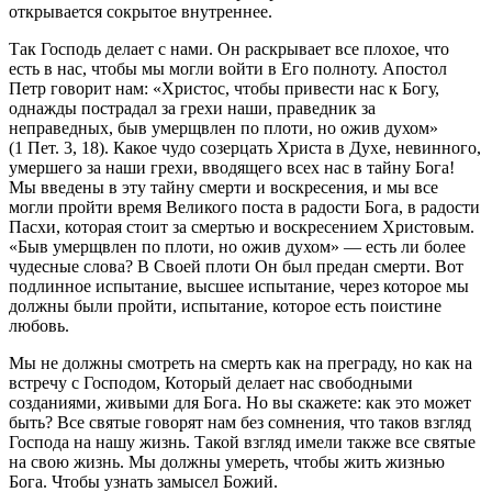
открывается сокрытое внутреннее.
Так Господь делает с нами. Он раскрывает все плохое, что
есть в нас, чтобы мы могли войти в Его полноту. Апостол
Петр говорит нам: «Христос, чтобы привести нас к Богу,
однажды пострадал за грехи наши, праведник за
неправедных, быв умерщвлен по плоти, но ожив духом»
(1 Пет. 3, 18). Какое чудо созерцать Христа в Духе, невинного,
умершего за наши грехи, вводящего всех нас в тайну Бога!
Мы введены в эту тайну смерти и воскресения, и мы все
могли пройти время Великого поста в радости Бога, в радости
Пасхи, которая стоит за смертью и воскресением Христовым.
«Быв умерщвлен по плоти, но ожив духом» — есть ли более
чудесные слова? В Своей плоти Он был предан смерти. Вот
подлинное испытание, высшее испытание, через которое мы
должны были пройти, испытание, которое есть поистине
любовь.
Мы не должны смотреть на смерть как на преграду, но как на
встречу с Господом, Который делает нас свободными
созданиями, живыми для Бога. Но вы скажете: как это может
быть? Все святые говорят нам без сомнения, что таков взгляд
Господа на нашу жизнь. Такой взгляд имели также все святые
на свою жизнь. Мы должны умереть, чтобы жить жизнью
Бога. Чтобы узнать замысел Божий.