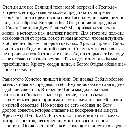
Стал ли для нас Великий пост новой встречей с Господом,
встречей, которую мы не можем представить, встречей
сорокадневного предстояния пред Господом, не имеющим ни
вида, ни доброты, Которого Бог Отец поставил пред нами
в Своем Свете и в Духе Святом? Мы призваны узнать ту
жизнь, в которую нам надлежит войти. Для этого мы должны
освободиться от греха, говорит нам апостол, чтобы вступить
в общение с Богом с доброй совестью. Христос принял Свою
смерть в свободе, в чистой совести. Совесть чистая и светлая
не строит иллюзий относительно себя, но открывает Господу
свое несчастье и свою немощь. Речь идет о том, чтобы мы
приобщились Христу, соединились с Богом Отцом обещанием
чистой совести.
Ради этого Христос пришел в мир. Он предал Себя любовью
за нас, чтобы мы предавали себя Ему любовью изо дня в день
с доброй совестью. В течение Поста мы должны были
постоянно обновлять наше крещение, и это означает
решимость открыто принимать все испытания нашей жизни
с чистой совестью. Ибо крещение есть «обещание Богу
доброй совести, которая спасает нас воскресением Иисуса
Христа» (1 Пет. 3, 21). Есть что-то чудесное в этих словах,
которые апостол, несомненно, мог произнести ценой
верности. Он желает, чтобы все верующие принесли всецелое