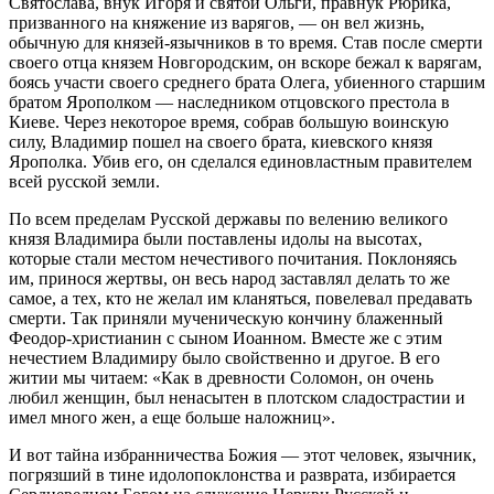
Святослава, внук Игоря и святой Ольги, правнук Рюрика,
призванного на княжение из варягов, — он вел жизнь,
обычную для князей-язычников в то время. Став после смерти
своего отца князем Новгородским, он вскоре бежал к варягам,
боясь участи своего среднего брата Олега, убиенного старшим
братом Ярополком — наследником отцовского престола в
Киеве. Через некоторое время, собрав большую воинскую
силу, Владимир пошел на своего брата, киевского князя
Ярополка. Убив его, он сделался единовластным правителем
всей русской земли.
По всем пределам Русской державы по велению великого
князя Владимира были поставлены идолы на высотах,
которые стали местом нечестивого почитания. Поклоняясь
им, принося жертвы, он весь народ заставлял делать то же
самое, а тех, кто не желал им кланяться, повелевал предавать
смерти. Так приняли мученическую кончину блаженный
Феодор-христианин с сыном Иоанном. Вместе же с этим
нечестием Владимиру было свойственно и другое. В его
житии мы читаем: «Как в древности Соломон, он очень
любил женщин, был ненасытен в плотском сладострастии и
имел много жен, а еще больше наложниц».
И вот тайна избранничества Божия — этот человек, язычник,
погрязший в тине идолопоклонства и разврата, избирается