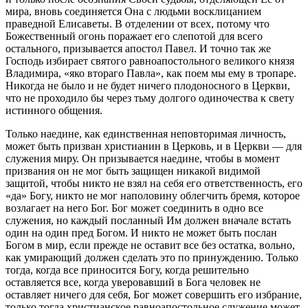
мира, вновь соединяется Она с людьми восклицанием
праведной Елисаветы. В отделении от всех, потому что
Божественный огонь поражает его слепотой для всего
остального, призывается апостол Павел. И точно так же
Господь избирает святого равноапостольного великого князя
Владимира, «яко втораго Павла», как поем мы ему в тропаре.
Никогда не было и не будет ничего плодоносного в Церкви,
что не проходило бы через тьму долгого одиночества к свету
истинного общения.
Только наедине, как единственная неповторимая личность,
может быть призван христианин в Церковь, и в Церкви — для
служения миру. Он призывается наедине, чтобы в момент
призвания он не мог быть защищен никакой видимой
защитой, чтобы никто не взял на себя его ответственность, его
«да» Богу, никто не мог наполовину облегчить бремя, которое
возлагает на него Бог. Бог может соединить в одно все
служения, но каждый посланный Им должен вначале встать
один на один пред Богом. И никто не может быть послан
Богом в мир, если прежде не оставит все без остатка, вольно,
как умирающий должен сделать это по принуждению. Только
тогда, когда все приносится Богу, когда решительно
оставляется все, когда уверовавший в Бога человек не
оставляет ничего для себя, Бог может совершить его избрание,
только тогда христианское равноапостольное служение может