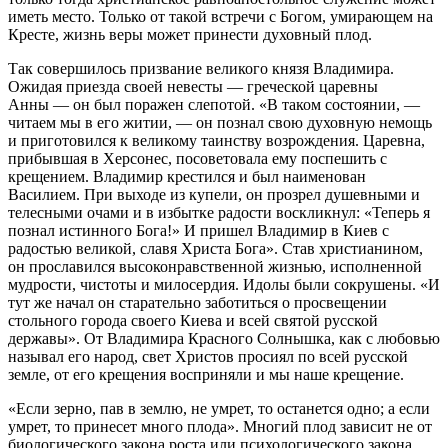
иметь место. Только от такой встречи с Богом, умирающем на
Кресте, жизнь веры может принести духовный плод.
Так совершилось призвание великого князя Владимира.
Ожидая приезда своей невесты — греческой царевны
Анны — он был поражен слепотой. «В таком состоянии, —
читаем мы в его житии, — он познал свою духовную немощь
и приготовился к великому таинству возрождения. Царевна,
прибывшая в Херсонес, посоветовала ему поспешить с
крещением. Владимир крестился и был наименован
Василием. При выходе из купели, он прозрел душевными и
телесными очами и в избытке радости воскликнул: «Теперь я
познал истинного Бога!» И пришел Владимир в Киев с
радостью великой, славя Христа Бога». Став христианином,
он прославился высоконравственной жизнью, исполненной
мудрости, чистоты и милосердия. Идолы были сокрушены. «И
тут же начал он старательно заботиться о просвещении
стольного города своего Киева и всей святой русской
державы». От Владимира Красного Солнышка, как с любовью
называл его народ, свет Христов просиял по всей русской
земле, от его крещения восприняли и мы наше крещение.
«Если зерно, пав в землю, не умрет, то останется одно; а если
умрет, то принесет много плода». Многий плод зависит не от
биологического закона роста или психологического закона