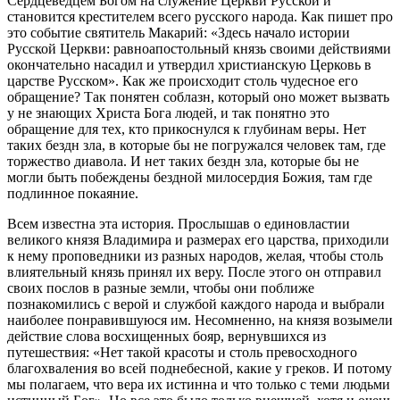
Сердцеведцем Богом на служение Церкви Русской и
становится крестителем всего русского народа. Как пишет про
это событие святитель Макарий: «Здесь начало истории
Русской Церкви: равноапостольный князь своими действиями
окончательно насадил и утвердил христианскую Церковь в
царстве Русском». Как же происходит столь чудесное его
обращение? Так понятен соблазн, который оно может вызвать
у не знающих Христа Бога людей, и так понятно это
обращение для тех, кто прикоснулся к глубинам веры. Нет
таких бездн зла, в которые бы не погружался человек там, где
торжество диавола. И нет таких бездн зла, которые бы не
могли быть побеждены бездной милосердия Божия, там где
подлинное покаяние.
Всем известна эта история. Прослышав о единовластии
великого князя Владимира и размерах его царства, приходили
к нему проповедники из разных народов, желая, чтобы столь
влиятельный князь принял их веру. После этого он отправил
своих послов в разные земли, чтобы они поближе
познакомились с верой и службой каждого народа и выбрали
наиболее понравившуюся им. Несомненно, на князя возымели
действие слова восхищенных бояр, вернувшихся из
путешествия: «Нет такой красоты и столь превосходного
благохваления во всей поднебесной, какие у греков. И потому
мы полагаем, что вера их истинна и что только с теми людьми