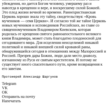
убеждения, но дается Богом человеку, умершему раз и
навсегда в крещении и вере, и воскресшему силой Божией.
Это плод жизни вечной во времени. Раннехристианская
Церковь хорошо знала эту тайну, свидетельствуя: «Кровь
мучеников — семя Церкви». И согласно той же тайне Церковь
новых мучеников и исповедников Российских, во главе со
священномучеником Владимиром Киевским, которая
родилась от крещения святого равноапостольного великого
князя Владимира, может стать благодатно плодоносной для
сегодняшнего мира. Для исцеления неисцелимой никакой
политикой и никакой внешней силой кровавой раны,
обнаружившейся сегодня в отношениях между Малороссией и
Россией. Презрев дары Божии, люди дали место диаволу,
изгнанному из Руси ее святым крестителем. И потому не
существует иного спасительного пути, кроме возвращения к
его заветам.
Протоиерей Александр Шаргунов
Telegram
VK
OK
Отправить на почту
Напечатать