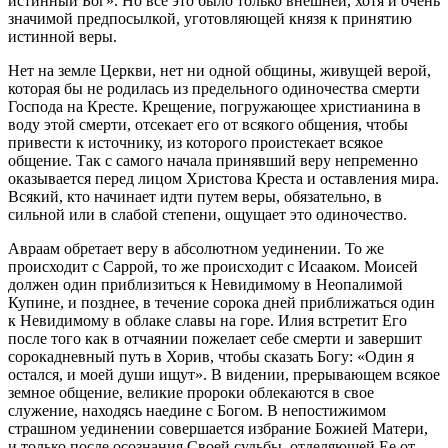
истинный Бог». Но все это было только внешней, хотя и очень
значимой предпосылкой, уготовляющей князя к принятию
истинной веры.
Нет на земле Церкви, нет ни одной общины, живущей верой,
которая бы не родилась из предельного одиночества смерти
Господа на Кресте. Крещение, погружающее христианина в
воду этой смерти, отсекает его от всякого общения, чтобы
привести к источнику, из которого проистекает всякое
общение. Так с самого начала принявший веру непременно
оказывается перед лицом Христова Креста и оставления мира.
Всякий, кто начинает идти путем веры, обязательно, в
сильной или в слабой степени, ощущает это одиночество.
Авраам обретает веру в абсолютном уединении. То же
происходит с Саррой, то же происходит с Исааком. Моисей
должен один приблизиться к Невидимому в Неопалимой
Купине, и позднее, в течение сорока дней приближаться один
к Невидимому в облаке славы на горе. Илия встретит Его
после того как в отчаянии пожелает себе смерти и завершит
сорокадневный путь в Хорив, чтобы сказать Богу: «Один я
остался, и моей души ищут». В видении, прерывающем всякое
земное общение, великие пророки облекаются в свое
служение, находясь наедине с Богом. В непостижимом
страшном уединении совершается избрание Божией Матери,
и только после осознания Своей судьбы, отделяющей Ее от