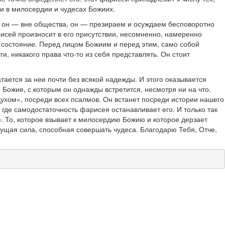
 и в милосердии и чудесах Божиих.
е, он — вне общества, он — презираем и осуждаем бесповоротно
сей произносит в его присутствии, несомненно, намеренно
о состояние. Перед лицом Божиим и перед этим, само собой
и, никакого права что-то из себя представлять. Он стоит
атается за нее почти без всякой надежды. И этого оказывается
 Божие, с которым он однажды встретится, несмотря ни на что.
ухом», посреди всех псалмов. Он встанет посреди истории нашего
где самодостаточность фарисея останавливает его. И только так
е. То, которое взывает к милосердию Божию и которое дерзает
гущая сила, способная совершать чудеса. Благодарю Тебя, Отче,