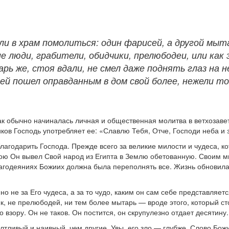
ли в храм помолиться: один фарисей, а другой мыта
ие люди, грабители, обидчики, прелюбодеи, или как
 же, стоя вдали, не смел даже поднять глаз на небо
ей пошел оправданным в дом свой более, нежели то
к обычно начиналась личная и общественная молитва в ветхозавет
ов Господь употребляет ее: «Славлю Тебя, Отче, Господи неба и з
 благодарить Господа. Прежде всего за великие милости и чудеса, 
кою Он вывел Свой народ из Египта в Землю обетованную. Своим 
лагодеяниях Божиих должна была переполнять все. Жизнь обновила
но не за Его чудеса, а за то чудо, каким он сам себе представляет
чик, не прелюбодей, ни тем более мытарь — вроде этого, который ст
взору. Он не таков. Он постится, он скрупулезно отдает десятину.
лтливый и наивный, чем другие. Увы, его зло — глубже. Слово Божи