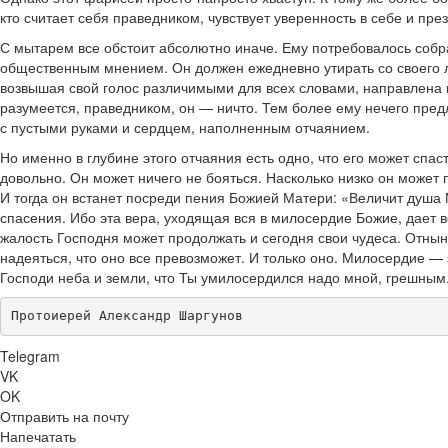
кто считает себя праведником, чувствует уверенность в себе и пр
С мытарем все обстоит абсолютно иначе. Ему потребовалось собра
общественным мнением. Он должен ежедневно утирать со своего л
возвышая свой голос различимыми для всех словами, направлена н
разумеется, праведником, он — ничто. Тем более ему нечего предло
с пустыми руками и сердцем, наполненным отчаянием.
Но именно в глубине этого отчаяния есть одно, что его может спас
довольно. Он может ничего не бояться. Насколько низко он может 
И тогда он встанет посреди пения Божией Матери: «Величит душа
спасения. Ибо эта вера, уходящая вся в милосердие Божие, дает 
жалость Господня может продолжать и сегодня свои чудеса. Отнын
надеяться, что оно все превозможет. И только оно. Милосердие —
Господи неба и земли, что Ты умилосердился надо мной, грешным
Протоиерей Александр Шаргунов
Telegram
VK
OK
Отправить на почту
Напечатать