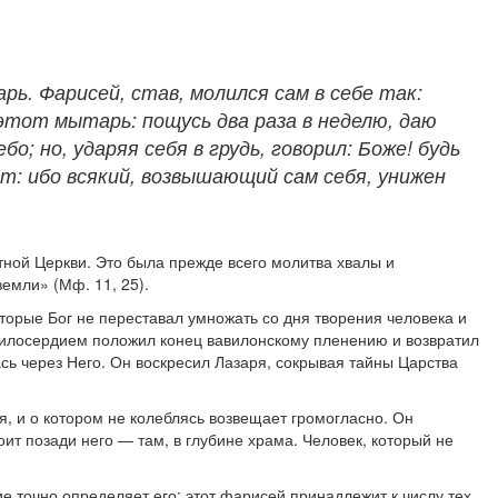
рь. Фарисей, став, молился сам в себе так:
 этот мытарь: пощусь два раза в неделю, даю
; но, ударяя себя в грудь, говорил: Боже! будь
т: ибо всякий, возвышающий сам себя, унижен
ной Церкви. Это была прежде всего молитва хвалы и
емли» (Мф. 11, 25).
которые Бог не переставал умножать со дня творения человека и
милосердием положил конец вавилонскому пленению и возвратил
сь через Него. Он воскресил Лазаря, сокрывая тайны Царства
ся, и о котором не колеблясь возвещает громогласно. Он
оит позади него — там, в глубине храма. Человек, который не
е точно определяет его: этот фарисей принадлежит к числу тех,