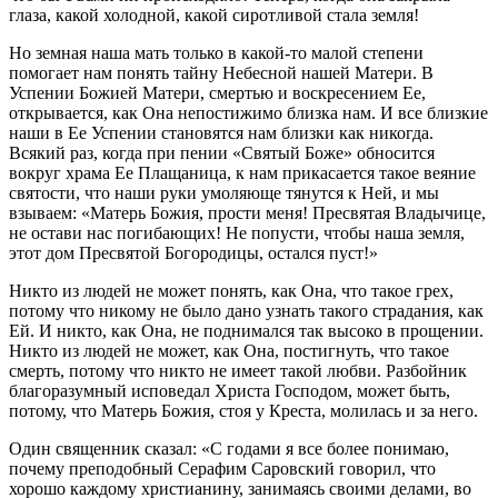
глаза, какой холодной, какой сиротливой стала земля!
Но земная наша мать только в какой-то малой степени
помогает нам понять тайну Небесной нашей Матери. В
Успении Божией Матери, смертью и воскресением Ее,
открывается, как Она непостижимо близка нам. И все близкие
наши в Ее Успении становятся нам близки как никогда.
Всякий раз, когда при пении «Святый Боже» обносится
вокруг храма Ее Плащаница, к нам прикасается такое веяние
святости, что наши руки умоляюще тянутся к Ней, и мы
взываем: «Матерь Божия, прости меня! Пресвятая Владычице,
не остави нас погибающих! Не попусти, чтобы наша земля,
этот дом Пресвятой Богородицы, остался пуст!»
Никто из людей не может понять, как Она, что такое грех,
потому что никому не было дано узнать такого страдания, как
Ей. И никто, как Она, не поднимался так высоко в прощении.
Никто из людей не может, как Она, постигнуть, что такое
смерть, потому что никто не имеет такой любви. Разбойник
благоразумный исповедал Христа Господом, может быть,
потому, что Матерь Божия, стоя у Креста, молилась и за него.
Один священник сказал: «С годами я все более понимаю,
почему преподобный Серафим Саровский говорил, что
хорошо каждому христианину, занимаясь своими делами, во