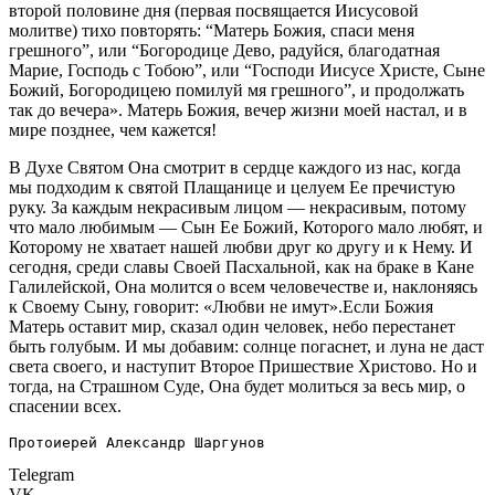
второй половине дня (первая посвящается Иисусовой
молитве) тихо повторять: “Матерь Божия, спаси меня
грешного”, или “Богородице Дево, радуйся, благодатная
Марие, Господь с Тобою”, или “Господи Иисусе Христе, Сыне
Божий, Богородицею помилуй мя грешного”, и продолжать
так до вечера». Матерь Божия, вечер жизни моей настал, и в
мире позднее, чем кажется!
В Духе Святом Она смотрит в сердце каждого из нас, когда
мы подходим к святой Плащанице и целуем Ее пречистую
руку. За каждым некрасивым лицом — некрасивым, потому
что мало любимым — Сын Ее Божий, Которого мало любят, и
Которому не хватает нашей любви друг ко другу и к Нему. И
сегодня, среди славы Своей Пасхальной, как на браке в Кане
Галилейской, Она молится о всем человечестве и, наклоняясь
к Своему Сыну, говорит: «Любви не имут».Если Божия
Матерь оставит мир, сказал один человек, небо перестанет
быть голубым. И мы добавим: солнце погаснет, и луна не даст
света своего, и наступит Второе Пришествие Христово. Но и
тогда, на Страшном Суде, Она будет молиться за весь мир, о
спасении всех.
Протоиерей Александр Шаргунов
Telegram
VK