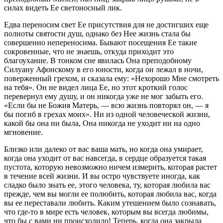
силах видеть Ее светоносный лик.
Едва переносим свет Ее присутствия для не достигших еще
полноты святости душ, однако без Нее жизнь стала бы
совершенно непереносима. Бывают посещения Ее такие
сокровенные, что не знаешь, откуда приходит это
благоухание. В тонком сне явилась Она преподобному
Силуану Афонскому в его юности, когда он лежал в ночи,
поверженный грехом, и сказала ему: «Нехорошо Мне смотреть
на тебя». Он не видел лица Ее, но этот кроткий голос
перевернул ему душу, и он никогда уже не мог забыть его.
«Если бы не Божия Матерь, — всю жизнь повторял он, — я
бы погиб в грехах моих». Ни из одной человеческой жизни,
какой бы она ни была, Она никогда не уходит ни на одно
мгновение.
Близко или далеко от вас ваша мать, но когда она умирает,
когда она уходит от вас навсегда, в сердце образуется такая
пустота, которую невозможно ничем измерить, которая растет
в течение всей жизни. И вы остро чувствуете иногда, как
сладко было знать ее, этого человека, ту, которая любила вас
прежде, чем вы могли ее полюбить, которая любила вас, когда
вы ее переставали любить. Каким утешением было сознавать,
что где-то в мире есть человек, которым вы всегда любимы,
что бы с вами ни происходило! Теперь, когда она закрыла