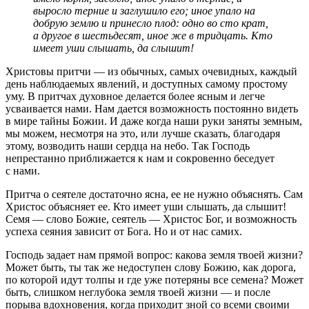
выросло терние и заглушило его; иное упало на
добрую землю и принесло плод: одно во сто крат,
а другое в шестьдесят, иное же в тридцать. Кто
имеет уши слышать, да слышит!
Христовы притчи — из обычных, самых очевидных, каждый
день наблюдаемых явлений, и доступных самому простому
уму. В притчах духовное делается более ясным и легче
усваивается нами. Нам дается возможность постоянно видеть
в мире тайны Божии. И даже когда наши руки заняты земным,
мы можем, несмотря на это, или лучше сказать, благодаря
этому, возводить наши сердца на небо. Так Господь
непрестанно приближается к нам и сокровенно беседует
с нами.
Притча о сеятеле достаточно ясна, ее не нужно объяснять. Сам
Христос объясняет ее. Кто имеет уши слышать, да слышит!
Семя — слово Божие, сеятель — Христос Бог, и возможность
успеха сеяния зависит от Бога. Но и от нас самих.
Господь задает нам прямой вопрос: какова земля твоей жизни?
Может быть, ты так же недоступен слову Божию, как дорога,
по которой идут толпы и где уже потеряны все семена? Может
быть, слишком неглубока земля твоей жизни — и после
порыва вдохновения, когда приходит зной со всеми своими