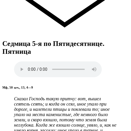
Седмица 5-я по Пятидесятнице.
Пятница
Мф, 50 зач., 13, 4—9
Сказал Господь такую притчу: вот, вышел
сеятель сеять; и когда он сеял, иное упало при
дороге, и налетели птицы и поклевали то; иное
упало на места каменистые, где немного было
земли, и скоро взошло, потому что земля была
неглубока. Когда же взошло солнце, увяло, и, как не
имело корня, засохло; иное упало в терние, и