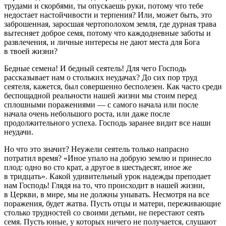
трудами и скорбями, ты опускаешь руки, потому что тебе
недостает настойчивости и терпения? Или, может быть, это
заброшенная, заросшая чертополохом земля, где дурная трава
вытесняет доброе семя, потому что каждодневные заботы и
развлечения, и личные интересы не дают места для Бога
в твоей жизни?
Бедные семена! И бедный сеятель! Для чего Господь
рассказывает нам о стольких неудачах? До сих пор труд
сеятеля, кажется, был совершенно бесполезен. Как часто среди
беспощадной реальности нашей жизни мы стоим перед
сплошными поражениями — с самого начала или после
начала очень небольшого роста, или даже после
продолжительного успеха. Господь заранее видит все наши
неудачи.
Но что это значит? Неужели сеятель только напрасно
потратил время? «Иное упало на добрую землю и принесло
плод: одно во сто крат, а другое в шестьдесят, иное же
в тридцать». Какой удивительный урок надежды преподает
нам Господь! Глядя на то, что происходит в нашей жизни,
в Церкви, в мире, мы не должны унывать. Несмотря на все
поражения, будет жатва. Пусть отцы и матери, переживающие
столько трудностей со своими детьми, не перестают сеять
семя. Пусть юные, у которых ничего не получается, слушают