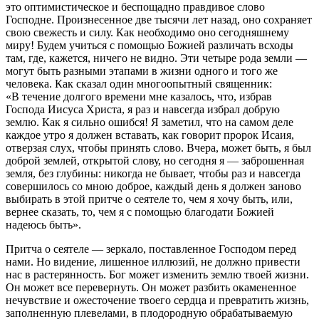
это оптимистическое и беспощадно правдивое слово
Господне. Произнесенное две тысячи лет назад, оно сохраняет
свою свежесть и силу. Как необходимо оно сегодняшнему
миру! Будем учиться с помощью Божией различать всходы
там, где, кажется, ничего не видно. Эти четыре рода земли —
могут быть разными этапами в жизни одного и того же
человека. Как сказал один многоопытный священник:
«В течение долгого времени мне казалось, что, избрав
Господа Иисуса Христа, я раз и навсегда избрал добрую
землю. Как я сильно ошибся! Я заметил, что на самом деле
каждое утро я должен вставать, как говорит пророк Исаия,
отверзая слух, чтобы принять слово. Вчера, может быть, я был
доброй землей, открытой слову, но сегодня я — заброшенная
земля, без глубины: никогда не бывает, чтобы раз и навсегда
совершилось со мною доброе, каждый день я должен заново
выбирать в этой притче о сеятеле то, чем я хочу быть, или,
вернее сказать, то, чем я с помощью благодати Божией
надеюсь быть».
Притча о сеятеле — зеркало, поставленное Господом перед
нами. Но видение, лишенное иллюзий, не должно привести
нас в растерянность. Бог может изменить землю твоей жизни.
Он может все перевернуть. Он может разбить окамененное
нечувствие и ожесточение твоего сердца и превратить жизнь,
заполненную плевелами, в плодородную обрабатываемую