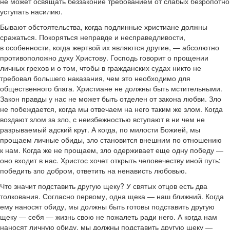
не может освящать беззаконие требованием от слабых безропотно
уступать насилию.
Бывают обстоятельства, когда подлинные христиане должны
сражаться. Покоряться неправде и несправедливости,
в особенности, когда жертвой их являются другие, — абсолютно
противоположно духу Христову. Господь говорит о прощении
личных грехов и о том, чтобы в гражданских судах никто не
требовал большего наказания, чем это необходимо для
общественного блага. Христиане не должны быть мстительными.
Закон правды у нас не может быть отделен от закона любви. Зло
не побеждается, когда мы отвечаем на него таким же злом. Когда
воздают злом за зло, с неизбежностью вступают в ни чем не
разрываемый адский круг. А когда, по милости Божией, мы
прощаем личные обиды, зло становится внешним по отношению
к нам. Когда же не прощаем, зло одерживает еще одну победу —
оно входит в нас. Христос хочет открыть человечеству иной путь:
победить зло добром, ответить на ненависть любовью.
Что значит подставить другую щеку? У святых отцов есть два
толкования. Согласно первому, одна щека — наш ближний. Когда
ему наносят обиду, мы должны быть готовы подставить другую
щеку — себя — жизнь свою не пожалеть ради него. А когда нам
наносят личную обиду, мы должны подставить другую щеку —