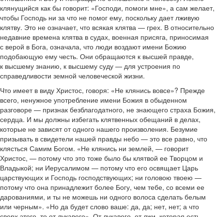
клянущийся как бы говорит: «Господи, помоги мне», а сам желает,
чтобы Господь ни за что не помог ему, поскольку дает лживую
клятву. Это не означает, что всякая клятва — грех. В относительно
недавние времена клятва в судах, военная присяга, приносимая
с верой в Бога, означала, что люди воздают имени Божию
подобающую ему честь. Они обращаются к высшей правде,
к высшему знанию, к высшему суду — для устроения по
справедливости земной человеческой жизни.
Что имеет в виду Христос, говоря: «Не клянись вовсе»? Прежде
всего, ненужное употребление имени Божия в обыденном
разговоре — признак безблагодатного, не знающего страха Божия,
сердца. И мы должны избегать клятвенных обещаний в делах,
которые не зависят от одного нашего произволения. Безумие
призывать в свидетели нашей правды небо — это все равно, что
клясться Самим Богом. «Не клянись ни землей, — говорит
Христос, — потому что это тоже было бы клятвой ее Творцом и
Владыкой; ни Иерусалимом — потому что его освящает Царь
царствующих и Господь господствующих; ни головою твоею —
потому что она принадлежит более Богу, чем тебе, со всеми ее
дарованиями, и ты не можешь ни одного волоса сделать белым
или черным». «Но да будет слово ваше: да, да; нет, нет; а что
сверх этого, то от лукавого». От лукавого, от лжи, которая есть