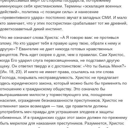
«репрессивных мер» со стороны государств, по-прежнему
именующих себя христианскими. Термины «эскалация военных
действий», политика «с позиции силы» и нанесение
«превентивного удара» постоянно звучат в западных СМИ. И мало
кто замечает, что у этих постхристиан срабатывает тот же древний,
доветхозаветный дикий инстинкт.
Что же означают слова Христа: «А Я говорю вам: не противься
злому. Но кто ударит тебя в правую щеку твою, обрати к нему и
другую»? Евангелие не дает никогда готовых нравственных
рецептов. Речь идет скорее о духе, чем о правилах. Сам Христос,
когда Его ударил слуга первосвященника, не подставил другую
щеку. Он ответил твердо и с достоинством: «Что ты бьешь Меня?»
(Ин. 18, 23). И никто не имеет права, ссылаясь на эти слова
Господа, покрывать несправедливость. Христос не предлагает
здесь юридического закона, который можно было бы применять по
отношению к гражданскому обществу. Это означало бы
выпрашивание милости у торжествующего зла, поощрение
насилия, ограждение безнаказанности преступников. Христос не
отменяет закон возмездия — там, где правители должны
употреблять меч правды для устрашения злодеев и защиты
обиженных. И в гражданских судах этот закон должен по-прежнему
быть мерилом для наказания преступников. Разумеется, Христос