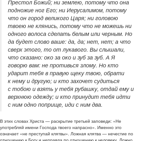
Престол Божий; ни землею, потому что она
подножие ног Его; ни Иерусалимом, потому
что он город великого Царя; ни головою
твоею не клянись, потому что не можешь ни
одного волоса сделать белым или черным. Но
да будет слово ваше: да, да; нет, нет; а что
сверх этого, то от лукавого. Вы слышали,
что сказано: око за око и зуб за зуб. А Я
говорю вам: не противься злому. Но кто
ударит тебя в правую щеку твою, обрати
к нему и другую; и кто захочет судиться
с тобою и взять у тебя рубашку, отдай ему и
верхнюю одежду; и кто принудит тебя идти
с ним одно поприще, иди с ним два.
В этих словах Христа — раскрытие третьей заповеди: «Не
употребляй имени Господа твоего напрасно». Именно это
означает «не преступай клятвы». Ложная клятва — нечестие по
отношению к Богу и неправда по отношению к человеку. Ложно