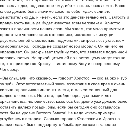
во всех людях, подвластных ему, ибо «всяк человек ложь». Ваше
слово должно быть значимо само по себе: «да», если это
действительно да, и «нет», если это действительно нет. Святость и
правдивость ваша да будет известна всем человекам. Христос
зовет к подлинности наших слов. Мы знаем, как мало прямоты и
простоты в человеческих отношениях, искаженных изнутри
двусмысленной сложностью, подменами, хитростью, лукавством,
саморекламой. Господь не создает новой морали. Он ничего не
упраздняет. Он раскрывает глубину того, что является подлинной
человечностью. Но приобщиться ей по-настоящему могут только
те, кто приходит ко Христу — истинному Богу и совершенному
Человеку.
«Вы слышали, что сказано, — говорит Христос, — око за око и зуб
за зуб». Этот ветхозаветный закон возмездия в свое время очень
сильно ограничивал инстинкт мести, столь естественный для
падшего человека. Но и его, пройдя через две тысячи лет
христианства, человечество, казалось бы, давно уже должно было
оставить далеко позади. Увы, если бы сегодня оно оставалось
хотя бы на уровне Ветхого Завета! Не надо искать примеры,
углубляясь в историю. Сколько городов Югославии и Ирака на
наших глазах было подвергнуто бомбардировкам в качестве