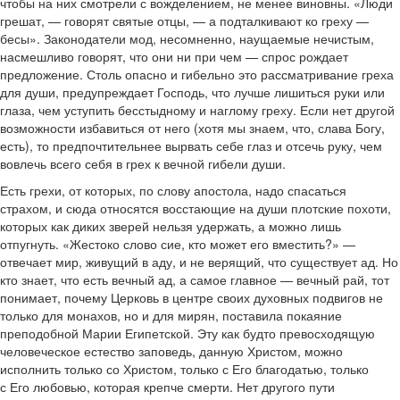
чтобы на них смотрели с вожделением, не менее виновны. «Люди
грешат, — говорят святые отцы, — а подталкивают ко греху —
бесы». Законодатели мод, несомненно, наущаемые нечистым,
насмешливо говорят, что они ни при чем — спрос рождает
предложение. Столь опасно и гибельно это рассматривание греха
для души, предупреждает Господь, что лучше лишиться руки или
глаза, чем уступить бесстыдному и наглому греху. Если нет другой
возможности избавиться от него (хотя мы знаем, что, слава Богу,
есть), то предпочтительнее вырвать себе глаз и отсечь руку, чем
вовлечь всего себя в грех к вечной гибели души.
Есть грехи, от которых, по слову апостола, надо спасаться
страхом, и сюда относятся восстающие на души плотские похоти,
которых как диких зверей нельзя удержать, а можно лишь
отпугнуть. «Жестоко слово сие, кто может его вместить?» —
отвечает мир, живущий в аду, и не верящий, что существует ад. Но
кто знает, что есть вечный ад, а самое главное — вечный рай, тот
понимает, почему Церковь в центре своих духовных подвигов не
только для монахов, но и для мирян, поставила покаяние
преподобной Марии Египетской. Эту как будто превосходящую
человеческое естество заповедь, данную Христом, можно
исполнить только со Христом, только с Его благодатью, только
с Его любовью, которая крепче смерти. Нет другого пути