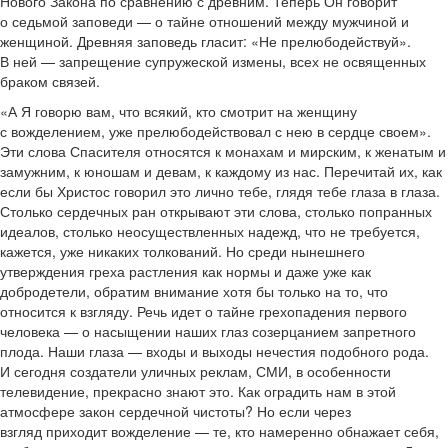
Нового Закона по сравнению с древним. Теперь Он говорит
о седьмой заповеди — о тайне отношений между мужчиной и
женщиной. Древняя заповедь гласит: «Не прелюбодействуй».
В ней — запрещение супружеской измены, всех не освященных
браком связей.
«А Я говорю вам, что всякий, кто смотрит на женщину
с вожделением, уже прелюбодействовал с нею в сердце своем».
Эти слова Спасителя относятся к монахам и мирским, к женатым и
замужним, к юношам и девам, к каждому из нас. Перечитай их, как
если бы Христос говорил это лично тебе, глядя тебе глаза в глаза.
Столько сердечных ран открывают эти слова, столько попранных
идеалов, столько неосуществленных надежд, что не требуется,
кажется, уже никаких толкований. Но среди нынешнего
утверждения греха растления как нормы и даже уже как
добродетели, обратим внимание хотя бы только на то, что
относится к взгляду. Речь идет о тайне грехопадения первого
человека — о насыщении наших глаз созерцанием запретного
плода. Наши глаза — входы и выходы нечестия подобного рода.
И сегодня создатели уличных реклам, СМИ, в особенности
телевидение, прекрасно знают это. Как оградить нам в этой
атмосфере закон сердечной чистоты? Но если через
взгляд приходит вожделение — те, кто намеренно обнажает себя,