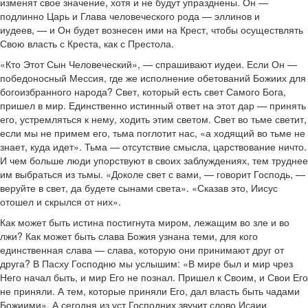
изменят свое значение, хотя и не будут упразднены. Он —
подлинно Царь и Глава человеческого рода — эллинов и
иудеев, — и Он будет вознесен ими на Крест, чтобы осуществлять
Свою власть с Креста, как с Престола.
«Кто Этот Сын Человеческий», — спрашивают иудеи. Если Он —
победоносный Мессия, где же исполнение обетований Божиих для
богоизбранного народа? Свет, который есть свет Самого Бога,
пришел в мир. Единственно истинный ответ на этот дар — принять
его, устремляться к нему, ходить этим светом. Свет во тьме светит,
если мы не примем его, тьма поглотит нас, «а ходящий во тьме не
знает, куда идет». Тьма — отсутствие смысла, царствование ничто.
И чем больше люди упорствуют в своих заблуждениях, тем труднее
им выбраться из тьмы. «Доколе свет с вами, — говорит Господь, —
веруйте в свет, да будете сынами света». «Сказав это, Иисус
отошел и скрылся от них».
Как может быть истина постигнута миром, лежащим во зле и во
лжи? Как может быть слава Божия узнана теми, для кого
единственная слава — слава, которую они принимают друг от
друга? В Пасху Господню мы услышим: «В мире был и мир чрез
Него начал быть, и мир Его не познал. Пришел к Своим, и Свои Его
не приняли. А тем, которые приняли Его, дал власть быть чадами
Божиими». А сегодня из уст Господних звучит слово Исаии