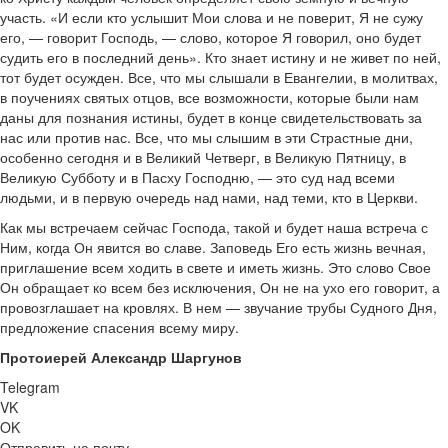
участь. «И если кто услышит Мои слова и не поверит, Я не сужу
его, — говорит Господь, — слово, которое Я говорил, оно будет
судить его в последний день». Кто знает истину и не живет по ней,
тот будет осужден. Все, что мы слышали в Евангелии, в молитвах,
в поучениях святых отцов, все возможности, которые были нам
даны для познания истины, будет в конце свидетельствовать за
нас или против нас. Все, что мы слышим в эти Страстные дни,
особенно сегодня и в Великий Четверг, в Великую Пятницу, в
Великую Субботу и в Пасху Господню, — это суд над всеми
людьми, и в первую очередь над нами, над теми, кто в Церкви.
Как мы встречаем сейчас Господа, такой и будет наша встреча с
Ним, когда Он явится во славе. Заповедь Его есть жизнь вечная,
приглашение всем ходить в свете и иметь жизнь. Это слово Свое
Он обращает ко всем без исключения, Он не на ухо его говорит, а
провозглашает на кровлях. В нем — звучание трубы Судного Дня,
предложение спасения всему миру.
Протоиерей Александр Шаргунов
Telegram
VK
OK
Отправить на почту