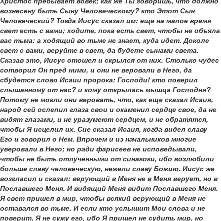
Христос пребывает вовек; как же Ты говоришь, что должно
вознесену быть Сыну Человеческому? кто Этот Сын
Человеческий? Тогда Иисус сказал им: еще на малое время
свет есть с вами; ходите, пока есть свет, чтобы не объяла
вас тьма: а ходящий во тьме не знает, куда идет. Доколе
свет с вами, веруйте в свет, да будете сынами света.
Сказав это, Иисус отошел и скрылся от них. Столько чудес
сотворил Он пред ними, и они не веровали в Него, да
сбудется слово Исаии пророка: Господи! кто поверил
слышанному от нас? и кому открылась мышца Господня?
Потому не могли они веровать, что, как еще сказал Исаия,
народ сей ослепил глаза свои и окаменил сердце свое, да не
видят глазами, и не уразумеют сердцем, и не обратятся,
чтобы Я исцелил их. Сие сказал Исаия, когда видел славу
Его и говорил о Нем. Впрочем и из начальников многие
уверовали в Него; но ради фарисеев не исповедывали,
чтобы не быть отлученными от синагоги, ибо возлюбили
больше славу человеческую, нежели славу Божию. Иисус же
возгласил и сказал: верующий в Меня не в Меня верует, но в
Пославшего Меня. И видящий Меня видит Пославшего Меня.
Я свет пришел в мир, чтобы всякий верующий в Меня не
оставался во тьме. И если кто услышит Мои слова и не
поверит, Я не сужу его, ибо Я пришел не судить мир, но