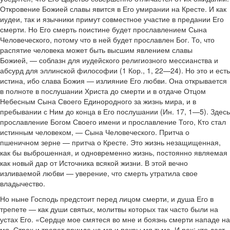
Откровение Божией славы явится в Его умирании на Кресте. И как
иудеи, так и язычники примут совместное участие в предании Его
смерти. Но Его смерть поистине будет прославлением Сына
Человеческого, потому что в ней будет прославлен Бог. То, что
распятие человека может быть высшим явлением славы
Божией, — соблазн для иудейского религиозного мессианства и
абсурд для эллинской философии (1 Кор., 1, 22—24). Но это и есть
истина, ибо слава Божия — излияние Его любви. Она открывается
в полноте в послушании Христа до смерти и в отдаче Отцом
Небесным Сына Своего Единородного за жизнь мира, и в
пребывании с Ним до конца в Его послушании (Ин. 17, 1—5). Здесь
прославление Богом Своего имени и прославление Того, Кто стал
истинным человеком, — Сына Человеческого. Притча о
пшеничном зерне — притча о Кресте. Это жизнь незащищенная,
как бы выброшенная, и одновременно жизнь, постоянно являемая
как новый дар от Источника всякой жизни. В этой вечно
изливаемой любви — уверение, что смерть утратила свое
владычество.
Но ныне Господь предстоит перед лицом смерти, и душа Его в
трепете — как души святых, молитвы которых так часто были на
устах Его. «Сердце мое смятеся во мне и боязнь смерти нападе на
мя. Страх и трепет прииде на мя и покры мя тьма. И рех: кто даст