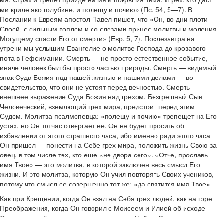
ми криле яко голубине, и полещу и почию» (Пс. 54, 5—7). В
Послании к Евреям апостол Павел пишет, что «Он, во дни плоти
Своей, с сильным воплем и со слезами принес молитвы и моления
Могущему спасти Его от смерти» (Евр. 5, 7). Послезавтра на
утрени мы услышим Евангелие о молитве Господа до кровавого
пота в Гефсимании. Смерть — не просто естественное событие,
иначе человек был бы просто частью природы. Смерть — видимый
знак Суда Божия над нашей жизнью и нашими делами — во
свидетельство, что они не устоят перед вечностью. Смерть —
внешнее выражение Суда Божия над грехом. Безгрешный Сын
Человеческий, вземлющий грех мира, предстоит перед этим
Судом. Молитва псалмопевца: «полещу и почию» трепещет на Его
устах, но Он тотчас отвергает ее. Он не будет просить об
избавлении от этого страшного часа, ибо именно ради этого часа
Он пришел — понести на Себе грех мира, положить жизнь Свою за
овец, в том числе тех, кто еще «не двора сего». «Отче, прославь
имя Твое» — это молитва, в которой заключен весь смысл Его
жизни. И это молитва, которую Он учил повторять Своих учеников,
потому что смысл ее совершенно тот же: «да святится имя Твое».
Как при Крещении, когда Он взял на Себя грех людей, как на горе
Преображения, когда Он говорил с Моисеем и Илией об исходе