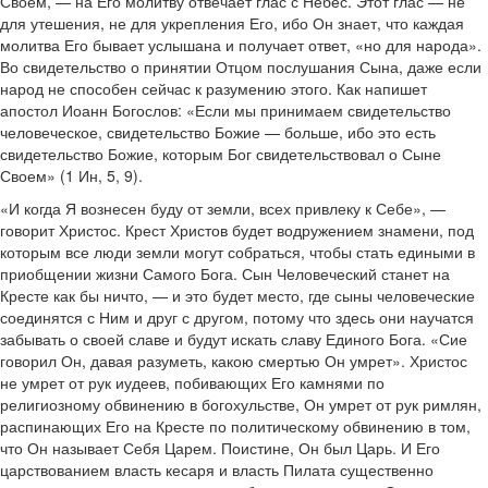
Своем, — на Его молитву отвечает глас с Небес. Этот глас — не
для утешения, не для укрепления Его, ибо Он знает, что каждая
молитва Его бывает услышана и получает ответ, «но для народа».
Во свидетельство о принятии Отцом послушания Сына, даже если
народ не способен сейчас к разумению этого. Как напишет
апостол Иоанн Богослов: «Если мы принимаем свидетельство
человеческое, свидетельство Божие — больше, ибо это есть
свидетельство Божие, которым Бог свидетельствовал о Сыне
Своем» (1 Ин, 5, 9).
«И когда Я вознесен буду от земли, всех привлеку к Себе», —
говорит Христос. Крест Христов будет водружением знамени, под
которым все люди земли могут собраться, чтобы стать едиными в
приобщении жизни Самого Бога. Сын Человеческий станет на
Кресте как бы ничто, — и это будет место, где сыны человеческие
соединятся с Ним и друг с другом, потому что здесь они научатся
забывать о своей славе и будут искать славу Единого Бога. «Сие
говорил Он, давая разуметь, какою смертью Он умрет». Христос
не умрет от рук иудеев, побивающих Его камнями по
религиозному обвинению в богохульстве, Он умрет от рук римлян,
распинающих Его на Кресте по политическому обвинению в том,
что Он называет Себя Царем. Поистине, Он был Царь. И Его
царствованием власть кесаря и власть Пилата существенно