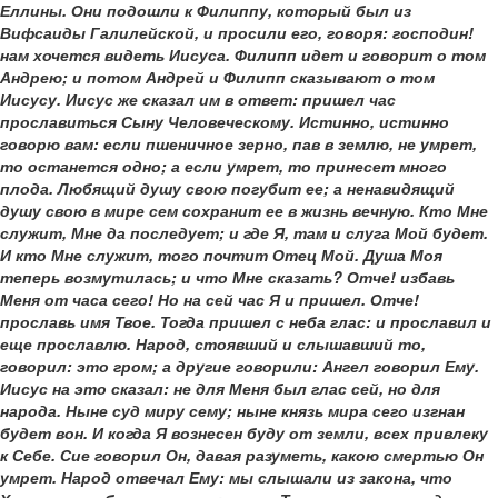
Еллины. Они подошли к Филиппу, который был из
Вифсаиды Галилейской, и просили его, говоря: господин!
нам хочется видеть Иисуса. Филипп идет и говорит о том
Андрею; и потом Андрей и Филипп сказывают о том
Иисусу. Иисус же сказал им в ответ: пришел час
прославиться Сыну Человеческому. Истинно, истинно
говорю вам: если пшеничное зерно, пав в землю, не умрет,
то останется одно; а если умрет, то принесет много
плода. Любящий душу свою погубит ее; а ненавидящий
душу свою в мире сем сохранит ее в жизнь вечную. Кто Мне
служит, Мне да последует; и где Я, там и слуга Мой будет.
И кто Мне служит, того почтит Отец Мой. Душа Моя
теперь возмутилась; и что Мне сказать? Отче! избавь
Меня от часа сего! Но на сей час Я и пришел. Отче!
прославь имя Твое. Тогда пришел с неба глас: и прославил и
еще прославлю. Народ, стоявший и слышавший то,
говорил: это гром; а другие говорили: Ангел говорил Ему.
Иисус на это сказал: не для Меня был глас сей, но для
народа. Ныне суд миру сему; ныне князь мира сего изгнан
будет вон. И когда Я вознесен буду от земли, всех привлеку
к Себе. Сие говорил Он, давая разуметь, какою смертью Он
умрет. Народ отвечал Ему: мы слышали из закона, что