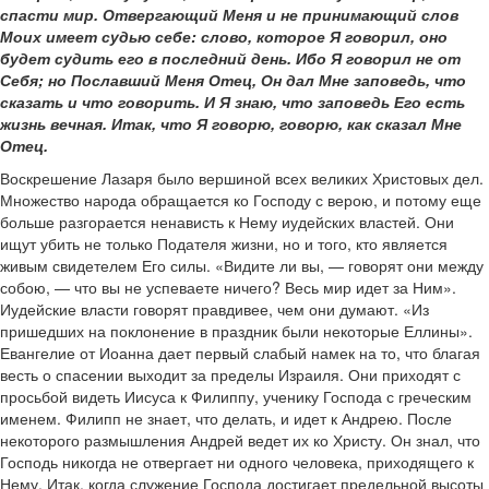
спасти мир. Отвергающий Меня и не принимающий слов
Моих имеет судью себе: слово, которое Я говорил, оно
будет судить его в последний день. Ибо Я говорил не от
Себя; но Пославший Меня Отец, Он дал Мне заповедь, что
сказать и что говорить. И Я знаю, что заповедь Его есть
жизнь вечная. Итак, что Я говорю, говорю, как сказал Мне
Отец.
Воскрешение Лазаря было вершиной всех великих Христовых дел.
Множество народа обращается ко Господу с верою, и потому еще
больше разгорается ненависть к Нему иудейских властей. Они
ищут убить не только Подателя жизни, но и того, кто является
живым свидетелем Его силы. «Видите ли вы, — говорят они между
собою, — что вы не успеваете ничего? Весь мир идет за Ним».
Иудейские власти говорят правдивее, чем они думают. «Из
пришедших на поклонение в праздник были некоторые Еллины».
Евангелие от Иоанна дает первый слабый намек на то, что благая
весть о спасении выходит за пределы Израиля. Они приходят с
просьбой видеть Иисуса к Филиппу, ученику Господа с греческим
именем. Филипп не знает, что делать, и идет к Андрею. После
некоторого размышления Андрей ведет их ко Христу. Он знал, что
Господь никогда не отвергает ни одного человека, приходящего к
Нему. Итак, когда служение Господа достигает предельной высоты