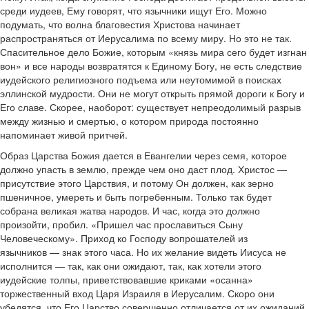
среди иудеев, Ему говорят, что язычники ищут Его. Можно
подумать, что волна благовестия Христова начинает
распространяться от Иерусалима по всему миру. Но это не так.
Спасительное дело Божие, которым «князь мира сего будет изгнан
вон» и все народы возвратятся к Единому Богу, не есть следствие
иудейского религиозного подъема или неутомимой в поисках
эллинской мудрости. Они не могут открыть прямой дороги к Богу и
Его славе. Скорее, наоборот: существует непреодолимый разрыв
между жизнью и смертью, о котором природа постоянно
напоминает живой притчей.
Образ Царства Божия дается в Евангелии через семя, которое
должно упасть в землю, прежде чем оно даст плод. Христос —
присутствие этого Царствия, и потому Он должен, как зерно
пшеничное, умереть и быть погребенным. Только так будет
собрана великая жатва народов. И час, когда это должно
произойти, пробил. «Пришел час прославиться Сыну
Человеческому». Приход ко Господу вопрошателей из
язычников — знак этого часа. Но их желание видеть Иисуса не
исполнится — так, как они ожидают, так, как хотели этого
иудейские толпы, приветствовавшие криками «осанна»
торжественный вход Царя Израиля в Иерусалим. Скоро они
убедятся, что Его Царство совершенно отличается от их ожиданий.