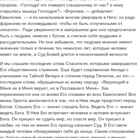
пророка: «Господи! кто поверил слышанному от нас? и кому
открылась мышца Господня?» «Впрочем, — добавляет
Евангелие, — и из начальников многие уверовали в Него; но ради
фарисеев не исповедывали, чтобы не быть отлученными от
синагоги». Ради уверенности в завтрашнем дне они предпочитали
быть с людьми, нежели с Богом, и считали себя мудрыми и
рассудительными. Но они забывали, что людские мнения имеют
значение только в течение тех немногих лет, которые человек
живет на земле, а Суд Божий длится в нескончаемой вечности.
И мы слышим последние слова Спасителя, которыми завершается
Его общественное служение. Еще будет сокровенная беседа с
учениками на Тайной Вечери и стояние перед Пилатом, но это —
последние слова, обращенные ко всему народу: «Верующий в
Меня не в Меня верует, но в Пославшего Меня». Как
перекликаются они со всеми Его словами во всех Евангелиях! Вся
жизнь Христа заключается в том, что в Нем люди предстоят перед
Богом. Слушать Его — значит слушать Бога. Видеть Его — значит
видеть Бога. В Нем Бог встречает человека и человек встречает
Бога. Он пришел не судить мир, но спасти мир. Он пришел в
любви, но тем не менее Его приход означает Суд. В Его свете
каждый человек обнаруживает себя до конца. Своим отношением
ко Христу каждый человек определяет свою земную и вечную