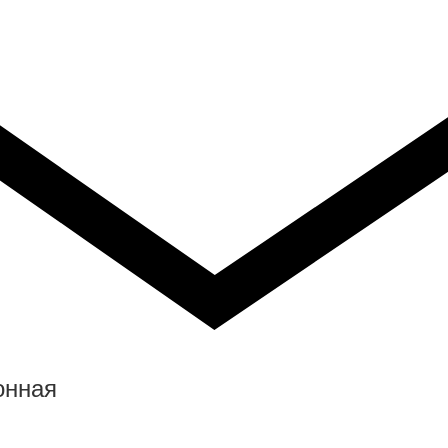
онная