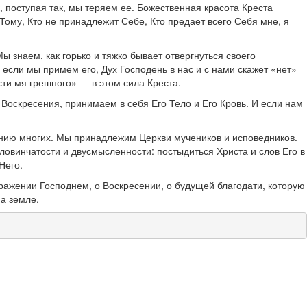
, поступая так, мы теряем ее. Божественная красота Креста
 Тому, Кто не принадлежит Себе, Кто предает всего Себя мне, я
ы знаем, как горько и тяжко бывает отвергнуться своего
 если мы примем его, Дух Господень в нас и с нами скажет «нет»
сти мя грешного» — в этом сила Креста.
 Воскресения, принимаем в себя Его Тело и Его Кровь. И если нам
нению многих. Мы принадлежим Церкви мучеников и исповедников.
оловинчатости и двусмысленности: постыдиться Христа и слов Его в
Него.
бражении Господнем, о Воскресении, о будущей благодати, которую
на земле.