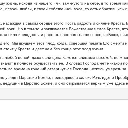
 жизнь, исходя из нашего «я», замкнутого на себе, в то время как
, к своей любви, к своей собственной воле, то есть обратившись к
, насаждая в самом сердце этого Поста радость и сияние Креста. М
ой воли. Но в том-то и заключается Божественная сила Креста, что
кая сила и сладость, и радость наполнят наше сердце. «Боже, очи
д его. Мы вкушаем этот плод, когда, совершая память Его смерти и
 стоит у Креста и дает нам без конца этот плод жизни.
сать любой ценой, даже если цена кажется слишком высокой, по м
значит в полноте осуществить ее. В словах Господа нет никакой п
ть во времена гонений отвергнуться Господа, нежели умереть за 
 уже увидят Царствие Божие, пришедшее в силе». Речь идет о Прео
ь, ведущий в Царство Божие, и оно открывается верным уже здесь 