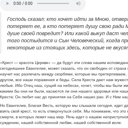
Господь сказал: кто хочет идти за Мною, отверг
потеряет ее, а кто потеряет душу свою ради Ме
душе своей повредит? Или какой выкуп даст че
того постыдится и Сын Человеческий, когда пр
некоторые из стоящих здесь, которые не вкуся
«Крест — красота Церкви» — да будут эти слова нашим исповедание
сегодняшнее Евангелие, может сказать, что он свободен от страха
научит нас различать между скорбями, которые мы претерпеваем, 
другом, все наши поражения и беды. Сила Креста дает нам мужес
любые. Ибо Отец наш, сущий на небесах, хочет, чтобы мы были жи
какими бы они ни были, касаются ли они нашего здоровья или наш
Креста: Он любит нас до принятия на Себя наших ран. И с Ним на
Но Евангелие, Благая Весть, которую мы слышали сегодня, идет д
взять свой крест, то есть отвергнуться себя. Мы понимаем, что эт
смерти, в которых лежит наш мир. Речь идет о нашем неприступном
суждению, нашей собственной любви, нашей собственной воле.