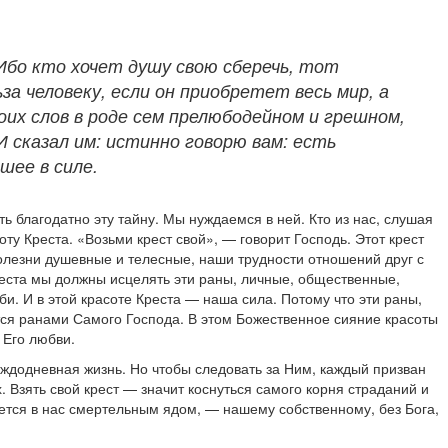
 Ибо кто хочет душу свою сберечь, тот
а человеку, если он приобретет весь мир, а
их слов в роде сем прелюбодейном и грешном,
 сказал им: истинно говорю вам: есть
шее в силе.
 благодатно эту тайну. Мы нуждаемся в ней. Кто из нас, слушая
ту Креста. «Возьми крест свой», — говорит Господь. Этот крест
олезни душевные и телесные, наши трудности отношений друг с
еста мы должны исцелять эти раны, личные, общественные,
и. И в этой красоте Креста — наша сила. Потому что эти раны,
ятся ранами Самого Господа. В этом Божественное сияние красоты
 Его любви.
аждодневная жизнь. Но чтобы следовать за Ним, каждый призван
. Взять свой крест — значит коснуться самого корня страданий и
яется в нас смертельным ядом, — нашему собственному, без Бога,