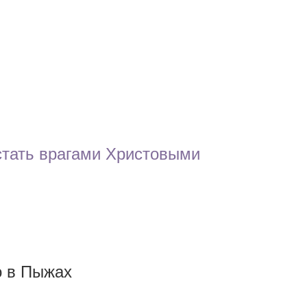
тать врагами Христовыми
о в Пыжах