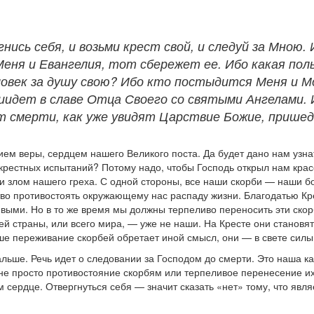
нись себя, и возьми крест свой, и следуй за Мною.
ня и Евангелия, тот сбережет ее. Ибо какая польз
ловек за душу свою? Ибо кто постыдится Меня и Мо
иидет в славе Отца Своего со святыми Ангелами. И
т смерти, как уже увидят Царствие Божие, пришед
м веры, сердцем нашего Великого поста. Да будет дано нам узнать
 крестных испытаний? Потому надо, чтобы Господь открыл нам красо
и злом нашего греха. С одной стороны, все наши скорби — наши б
тво противостоять окружающему нас распаду жизни. Благодатью Кр
выми. Но в то же время мы должны терпеливо переносить эти скорб
ей страны, или всего мира, — уже не наши. На Кресте они станов
ше переживание скорбей обретает иной смысл, они — в свете силы
альше. Речь идет о следовании за Господом до смерти. Это наша к
о не просто противостояние скорбям или терпеливое перенесение их
 сердце. Отвергнуться себя — значит сказать «нет» тому, что явл