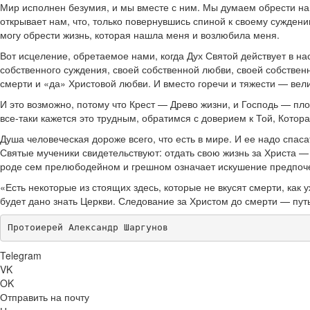
Мир исполнен безумия, и мы вместе с ним. Мы думаем обрести нашу
открывает нам, что, только повернувшись спиной к своему суждению
могу обрести жизнь, которая нашла меня и возлюбила меня.
Вот исцеление, обретаемое нами, когда Дух Святой действует в нас
собственного суждения, своей собственной любви, своей собственн
смерти и «да» Христовой любви. И вместо горечи и тяжести — вели
И это возможно, потому что Крест — Древо жизни, и Господь — пло
все-таки кажется это трудным, обратимся с доверием к Той, Которая
Душа человеческая дороже всего, что есть в мире. И ее надо спа
Святые мученики свидетельствуют: отдать свою жизнь за Христа — 
роде сем прелюбодейном и грешном означает искушение предпочес
«Есть некоторые из стоящих здесь, которые не вкусят смерти, как
будет дано знать Церкви. Следование за Христом до смерти — пут
Протоиерей Александр Шаргунов
Telegram
VK
OK
Отправить на почту