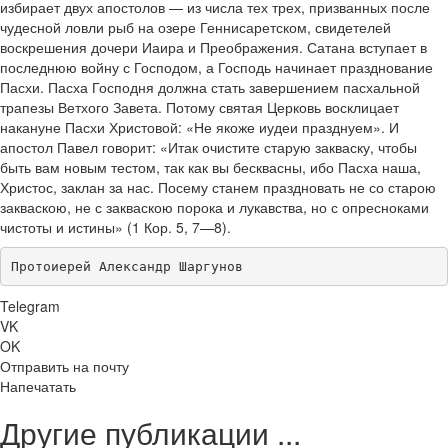
избирает двух апостолов — из числа тех трех, призванных после
чудесной ловли рыб на озере Геннисаретском, свидетелей
воскрешения дочери Иаира и Преображения. Сатана вступает в
последнюю войну с Господом, а Господь начинает празднование
Пасхи. Пасха Господня должна стать завершением пасхальной
трапезы Ветхого Завета. Потому святая Церковь восклицает
накануне Пасхи Христовой: «Не якоже иудеи празднуем». И
апостол Павел говорит: «Итак очистите старую закваску, чтобы
быть вам новым тестом, так как вы бесквасны, ибо Пасха наша,
Христос, заклан за нас. Посему станем праздновать не со старою
закваскою, не с закваскою порока и лукавства, но с опресноками
чистоты и истины» (1 Кор. 5, 7—8).
Протоиерей Александр Шаргунов
Telegram
VK
OK
Отправить на почту
Напечатать
Другие публикации ...