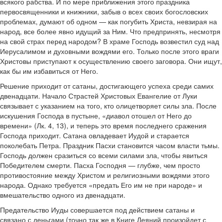
всякого рабства. И по мере приближения этого праздника
первосвященники и книжники, забыв о всех своих богословских
проблемах, думают об одном — как погубить Христа, невзирая на
народ, все более явно идущий за Ним. Что предпринять, несмотря
на свой страх перед народом? В храме Господь возвестил суд над
Иерусалимом и духовными вождями его. Только после этого враги
Христовы приступают к осуществлению своего заговора. Они ищут,
как бы им избавиться от Него.
Решение приходит от сатаны, достигающего успеха среди самих
двенадцати. Начало Страстей Христовых Евангелие от Луки
связывает с указанием на того, кто олицетворяет силы зла. После
искушения Господа в пустыне, «диавол отошел от Него до
времени» (Лк. 4, 13), и теперь это время последнего сражения
Господа приходит. Сатана овладевает Иудой и старается
поколебать Петра. Праздник Пасхи становится часом власти тьмы.
Господь должен сразиться со всеми силами зла, чтобы явиться
Победителем смерти. Пасха Господня — глубже, чем просто
противостояние между Христом и религиозными вождями этого
народа. Однако требуется «предать Его им не при народе» и
вмешательство одного из двенадцати.
Предательство Иуды совершается под действием сатаны и
связано с деньгами (точно так же в Книге Деяний произойдет с