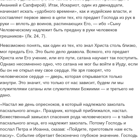
Ананией и Сапфирой). Итак, Искариот, один из двенадцати,
начинает искать «удобного времени», как и иудейские власти, и
составляет первое звено в цепи тех, кто предает Господа из рук в
руки — вплоть до воинов, распинающих Его, — ибо «Сыну
Человеческому надлежит быть предану в руки человеков
грешников» (Лк. 24, 7).
Невозможно понять, как один из тех, кто знал Христа столь близко,
мог предать Его. Это было дело диавола. Всякого, кто предает
Христа или Его учение, или его пути, сатана научает так поступить.
Однако несомненно одно, что сатана не мог бы войти в Иуду, если
бы он не открыл ему свое сердце. Не зря говорят, что
человеческое сердце — дверь, которая открывается только
изнутри. Это значит, что только от нас зависит, будем ли мы
служителями сатаны или служителями Божиими — и третьего не
дано.
«Настал же день опресноков, в который надлежало заколать
пасхального агнца». Праздник, который приближался, настал.
Божественный замысел спасения рода человеческого — в тайне
пасхального агнца, его надлежит заколать. Потому Господь и
послал Петра и Иоанна, сказав: «Пойдите, приготовьте нам есть
пасху». Событие обретает бесконечно глубокое значение. Господь