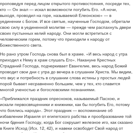
проповедуя перед лицом открытого противостояния, посреди тех,
кто — Он знал — искал возможности погубить Его. «А ночи,
выходя, проводил на горе, называемой Елеонскою» — в
уединении с Богом. И все святые, наученные Господом, обретали
свою силу в уединенной молитве — прежде чем распахнуть двери
своих пустынных келий народу. Они могли встретиться с
человеческим горем, потому что приходили к народу от
Божественного света.
Но рано утром Господь снова был в храме. «И весь народ с утра
приходил к Нему в храм слушать Его». Накануне Крестных
Страданий Господа, подчеркивает Евангелие, весь народ Божий
проводит свои дни с утра до вечера в слушании Христа. Мы видим,
что вкус и потребность в слушании слова истины у простых людей
порой бывает несравненно большим, чем у тех, кто славится
многой ученостью и богословскими познаниями.
«Приближался праздник опресноков, называемый Пасхою, и
искали первосвященники и книжники, как бы погубить Его, потому
что боялись народа». Этот праздник — воспоминание об
избавлении Израиля от египетского рабства и прообразование той
ночи бдения Господу, когда Бог сокрушит железное иго, как сказано
в Книге Исход (Исх. 12, 42), и навеки освободит Свой народ от