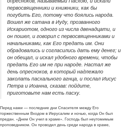
опресноков, называемый Пасхою, и искали
первосвященники и книжники, как бы
погубить Его, потому что боялись народа.
Вошел же сатана в Иуду, прозванного
Искариотом, одного из числа двенадцати, и
он пошел, и говорил с первосвященниками и
начальниками, как Его предать им. Они
обрадовались и согласились дать ему денег; и
он обещал, и искал удобного времени, чтобы
предать Его им не при народе. Настал же
день опресноков, в который надлежало
заколать пасхального агнца, и послал Иисус
Петра и Иоанна, сказав: пойдите,
приготовьте нам есть пасху.
Перед нами — последние дни Спасителя между Его
торжественным Входом в Иерусалим и ночью, когда Он был
предан. «Днем Он учил в храме». Господь был неутомимым
проповедником. Он проводил день среди народа в храме,