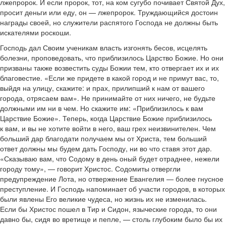
лжепророк. И если пророк, тот, на ком сугубо почивает Святой Дух,
просит деньги или еду, он — лжепророк. Труждающийся достоин
награды своей, но служители распятого Господа не должны быть
искателями роскоши.
Господь дал Своим ученикам власть изгонять бесов, исцелять
болезни, проповедовать, что приблизилось Царство Божие. Но они
призваны также возвестить суды Божии тем, кто отвергает их и их
благовестие. «Если же придете в какой город и не примут вас, то,
выйдя на улицу, скажите: и прах, прилипший к нам от вашего
города, отрясаем вам». Не принимайте от них ничего, не будьте
должными им ни в чем. Но скажите им: «Приблизилось к вам
Царствие Божие». Теперь, когда Царствие Божие приблизилось
к вам, и вы не хотите войти в него, ваш грех неизвинителен. Чем
больший дар благодати получаем мы от Христа, тем больший
ответ должны мы будем дать Господу, ни во что ставя этот дар.
«Сказываю вам, что Содому в день оный будет отраднее, нежели
городу тому», — говорит Христос. Содомиты отвергли
предупреждение Лота, но отвержение Евангелия — более гнусное
преступление. И Господь напоминает об участи городов, в которых
были явлены Его великие чудеса, но жизнь их не изменилась.
Если бы Христос пошел в Тир и Сидон, языческие города, то они
давно бы, сидя во вретище и пепле, — столь глубоким было бы их