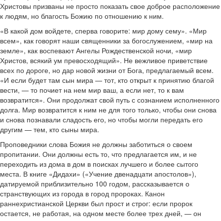
Христовы призваны не просто показать свое доброе расположение
к людям, но благость Божию по отношению к ним.
«В какой дом войдете, сперва говорите: мир дому сему». «Мир
всем», как говорят наши священники за богослужением, «мир на
земле», как воспевают Ангелы Рождественской ночи, «мир
Христов, всякий ум превосходящий». Не вежливое приветствие
всех по дороге, но дар новой жизни от Бога, предлагаемый всем.
«И если будет там сын мира — тот, кто открыт к принятию благой
вести, — то почиет на нем мир ваш, а если нет, то к вам
возвратится». Они продолжат свой путь с сознанием исполненного
долга. Мир возвратится к ним не для того только, чтобы они снова
и снова познавали сладость его, но чтобы могли передать его
другим — тем, кто сыны мира.
Проповедники слова Божия не должны заботиться о своем
пропитании. Они должны есть то, что предлагается им, и не
переходить из дома в дом в поисках лучшего и более сытого
места. В книге «Дидахи» («Учение двенадцати апостолов»),
датируемой приблизительно 100 годом, рассказывается о
странствующих из города в город пророках. Канон
раннехристианской Церкви был прост и строг: если пророк
остается, не работая, на одном месте более трех дней, — он