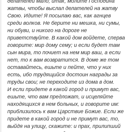
делателей мало; итак, молите Господина
жатвы, чтобы выслал делателей на жатву
Свою. Идите! Я посылаю вас, как агнцев
среди волков. Не берите ни мешка, ни сумы,
ни обуви, и никого на дороге не
приветствуйте. В какой дом войдете, сперва
говорите: мир дому сему; и если будет там
сын мира, то почиет на нем мир ваш, а если
нет, то к вам возвратится. В доме же том
оставайтесь, ешьте и пейте, что у них
есть, ибо трудящийся достоин награды за
труды свои; не переходите из дома в дом.
И если придете в какой город и примут вас,
ешьте, что вам предложат, и исцеляйте
находящихся в нем больных, и говорите им:
приблизилось к вам Царствие Божие. Если же
придете в какой город и не примут вас, то,
выйдя на улицу, скажите: и прах, прилипший