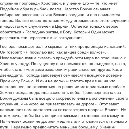
служение проповеди Христовой, и ученики Его — те, кто жнет.
Подобное образу рыбной ловли, Царство Божие означает
собирание рассеянных чад Божиих воедино, и оно начинается
теперь. Велико несоответствие между огромностью этого служения
и недостатком служителей в Церкви. Остается только с верою
обратиться к Господину жатвы, к Богу, Который Один может
разрешить эти неразрешимые затруднения.
Господь посылает их, не скрывая от них предстоящих испытаний.
Он говорит: «Я посылаю вас, как агнцев среди волков».
Невозможно лучше сказать о враждебности мира по отношению к
Христову стаду. По существу они посылаются на съедение, на то,
чтобы стать «жертвами заколения» ради спасения других. Как и
двенадцати, Господь заповедует семидесяти всецелое доверие
Промыслу Божию. И они не должны тратить время ни на что
постороннее, не отвлекаться на решение материальных проблем.
Земля никогда не должна заслонять небо. Проповедники слова
Божия должны быть всецело сосредоточены на исполнении своего
служения, и «никого не приветствовать на дороге». Этот завет
напоминает нам наставления ветхозаветного пророка Елисея. Не
о том речь, чтобы быть неприветливыми по отношению к кому-то.
Но человек Божий не должен медлить или отклоняться от прямого
пути. Неразумно предпочитать меньшее большему. Ученики