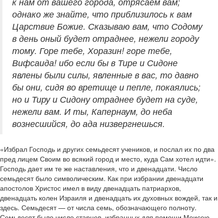
к нам от вашего города, отрясаем вам;
однако же знайте, что приблизилось к вам
Царствие Божие. Сказываю вам, что Содому
в день оный будет отраднее, нежели городу
тому. Горе тебе, Хоразин! горе тебе,
Вифсаида! ибо если бы в Тире и Сидоне
явлены были силы, явленные в вас, то давно
бы они, сидя во вретище и пепле, покаялись;
но и Тиру и Сидону отраднее будет на суде,
нежели вам. И ты, Капернаум, до неба
вознесшийся, до ада низвергнешься.
«Избрал Господь и других семьдесят учеников, и послал их по два
пред лицем Своим во всякий город и место, куда Сам хотел идти».
Господь дает им те же наставления, что и двенадцати. Число
семьдесят было символическим. Как при избрании двенадцати
апостолов Христос имел в виду двенадцать патриархов,
двенадцать колен Израиля и двенадцать их духовных вождей, так и
здесь. Семьдесят — от числа семь, обозначающего полноту.
Семьдесят было число старцев, избранных для помощи Моисею