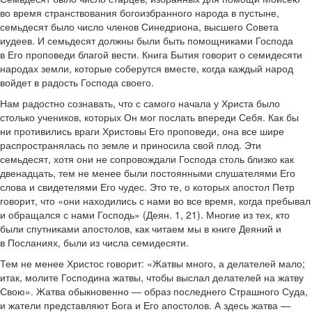
во время странствования богоизбранного народа в пустыне,
семьдесят было число членов Синедриона, высшего Совета
иудеев. И семьдесят должны были быть помощниками Господа
в Его проповеди благой вести. Книга Бытия говорит о семидесяти
народах земли, которые соберутся вместе, когда каждый народ
войдет в радость Господа своего.
Нам радостно сознавать, что с самого начала у Христа было
столько учеников, которых Он мог послать впереди Себя. Как бы
ни противились враги Христовы Его проповеди, она все шире
распространялась по земле и приносила свой плод. Эти
семьдесят, хотя они не сопровождали Господа столь близко как
двенадцать, тем не менее были постоянными слушателями Его
слова и свидетелями Его чудес. Это те, о которых апостол Петр
говорит, что «они находились с нами во все время, когда пребывал
и обращался с нами Господь» (Деян. 1, 21). Многие из тех, кто
были спутниками апостолов, как читаем мы в книге Деяний и
в Посланиях, были из числа семидесяти.
Тем не менее Христос говорит: «Жатвы много, а делателей мало;
итак, молите Господина жатвы, чтобы выслал делателей на жатву
Свою». Жатва обыкновенно — образ последнего Страшного Суда,
и жатели представляют Бога и Его апостолов. А здесь жатва —