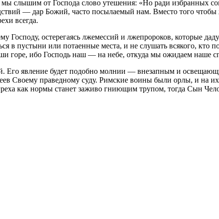
 мы слышим от Господа слово утешения: «Но ради избранных сок
дствий — дар Божий, часто посылаемый нам. Вместо того чтобы
ехи всегда.
 Господу, остерегаясь лжемессий и лжепророков, которые дадут
 в пустыни или потаенные места, и не слушать всякого, кто пом
ши горе, ибо Господь наш — на небе, откуда мы ожидаем наше с
й. Его явление будет подобно молнии — внезапным и освещающи
еев Своему праведному суду. Римские воины были орлы, и на и
м греха как нормы станет заживо гниющим трупом, тогда Сын Чел