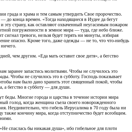
ии града и храма и тем самым утвердить Свое пророчество.
— до конца времен. «Тогда находящиеся в Иудее да бегут
д и эту страну, как оставляют охваченный неугасимым пожаром
ютной погруженности в земное мира — туда, где небо ближе.
ит сигнал тревоги, нельзя будет терять ни минуты, избирая
ление опасно. Кроме того, даже одежды — не то, что что-нибудь
 ничего.
ней, чем другим. «Еда мать оставит свое дитя», а бегство
нам заранее запастись молитвами. Чтобы не случилось это
рады. Чтобы не случилось это в субботу. Господь показывает
 чтобы нам было дано хранить этот священный покой, чтобы
а, а бегство в субботу — для души.
ядут беды. Многие города и царства в течение истории мира
ный голод, когда женщина съела своего новорожденного
ия. Неудивительно, что гибель Иерусалима в 70 году была ни
у также кончину мира, когда отступничество будет всеобщим.
 ними.
 «Не спаслась бы никакая душа», ибо гибельное для плоти