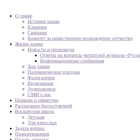
О храме
История храма
Клирики
Святыни
Комитет за нравственное возрождение отечества
Жизнь храма
Новости и проповеди
Ответы на вопросы читателей журнала «Русс
Информационные сообщения
Хор храма
Паломнические поездки
Фотогалерея
Видеоархив
Аудиозаписи
СМИ о нас
Церковь и общество
Расписание богослужений
Воскресная школа
Детская
Для взрослых
Задать вопрос
Пожертвования
Подать записку