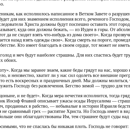
о.
еникам, как исполнилось написанное в Ветхом Завете о разрушен
удет для них знамением исполнения всего, реченного Господом, 
оследователи Христа должны будут поспешно оставить этот горо
азывает, куда они должны бежать, — из Иудеи в горы. От абсол
от да не сходит взять что-нибудь из дома своего». Когда прозвуч
ается назад взять одежды свои». Когда смерть на пороге, промед
бегстве. Кто имеет благодать в своем сердце, тот может не иметь
лод и меч будут наиболее страшны. Для них спастись будет труд
их обоих.
ту». Когда мы заранее знаем, какие беды грядут на нас, хорошо 
ело, и неизвестно, хватит ли у нас сил одолеть все внешние прег
, то есть воскресных и праздничных дней. Мы должны молиться,
лужить Господу без развлечения. Бегство зимой — трудно для тел
 доныне, и не будет». Когда мера нечестия исполнится, тогда гр
орик Иосиф Флавий описывает ужасы осады Иерусалима — страш
яч, проданных в рабство, — небывалые в истории Израиля бедств
м не сравнимый грех — распятие Христа. Но Господь имеет в вид
больше они облагодатствованы Им, тем страшнее будут суды над
симыми, что не спаслась бы никакая плоть. Господь не говорит: