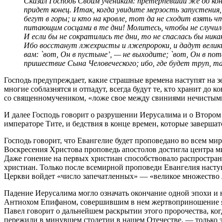
Сказал Господь Своим ученикам: претерпевший же до конц
придет конец. Итак, когда увидите мерзость запустения
бегут в горы; и кто на кровле, тот да не сходит взять 
питающим сосцами в те дни! Молитесь, чтобы не случилос
И если бы не сократились те дни, то не спаслась бы ника
Ибо восстанут лжехристы и лжепророки, и дадут великие
вам: `вот, Он в пустыне’, — не выходите; `вот, Он в по
пришествие Сына Человеческого; ибо, где будет труп, т
Господь предупреждает, какие страшные времена наступят на з
многие соблазнятся и отпадут, всегда будут те, кто хранит до
со священномучеником, «ложе свое между свиниями нечистыми
И далее Господь говорит о разрушении Иерусалима и о Втором
императоре Тите, и бедствия в конце времен, которые завер
Господь говорит, что Евангелие будет проповедано во всем ми
Воскресения Христова проповедь апостолов достигла центра ми
Даже гонение на первых христиан способствовало распростран
христиан. Только после всемирной проповеди Евангелия наступ
Церкви войдет «число запечатленных» — «великое множество люд
Падение Иерусалима могло означать окончание одной эпохи и н
Антиохом Епифаном, совершившим в нем жертвоприношение язы
Павел говорит о дальнейшем раскрытии этого пророчества, когда
пережили в минувшем столетии в нашем Отечестве, — только эт