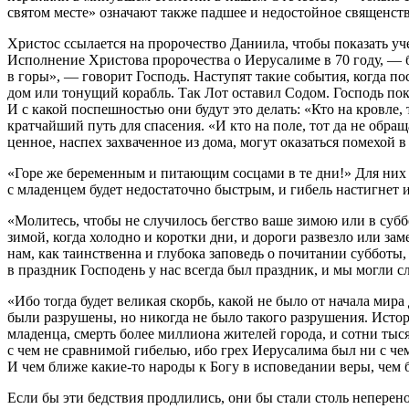
святом месте» означают также падшее и недостойное священств
Христос ссылается на пророчество Даниила, чтобы показать уч
Исполнение Христова пророчества о Иерусалиме в 70 году, — б
в горы», — говорит Господь. Наступят такие события, когда п
дом или тонущий корабль. Так Лот оставил Содом. Господь пок
И с какой поспешностью они будут это делать: «Кто на кровле, т
кратчайший путь для спасения. «И кто на поле, тот да не обращ
ценное, наспех захваченное из дома, могут оказаться помехой в 
«Горе же беременным и питающим сосцами в те дни!» Для них го
с младенцем будет недостаточно быстрым, и гибель настигнет 
«Молитесь, чтобы не случилось бегство ваше зимою или в суббо
зимой, когда холодно и коротки дни, и дороги развезло или зам
нам, как таинственна и глубока заповедь о почитании субботы
в праздник Господень у нас всегда был праздник, и мы могли с
«Ибо тогда будет великая скорбь, какой не было от начала мира
были разрушены, но никогда не было такого разрушения. Ист
младенца, смерть более миллиона жителей города, и сотни тыс
с чем не сравнимой гибелью, ибо грех Иерусалима был ни с че
И чем ближе какие-то народы к Богу в исповедании веры, чем 
Если бы эти бедствия продлились, они бы стали столь неперено