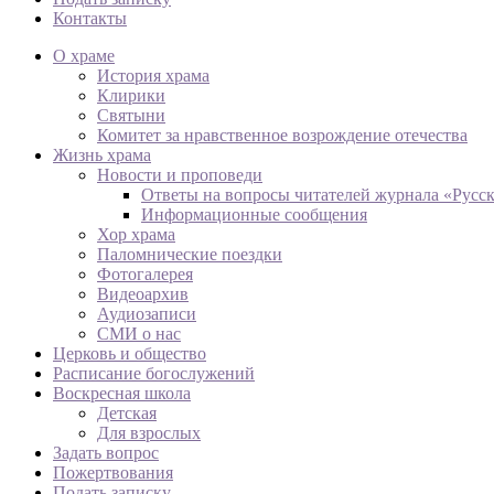
Контакты
О храме
История храма
Клирики
Святыни
Комитет за нравственное возрождение отечества
Жизнь храма
Новости и проповеди
Ответы на вопросы читателей журнала «Русс
Информационные сообщения
Хор храма
Паломнические поездки
Фотогалерея
Видеоархив
Аудиозаписи
СМИ о нас
Церковь и общество
Расписание богослужений
Воскресная школа
Детская
Для взрослых
Задать вопрос
Пожертвования
Подать записку