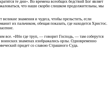
ратятся те дни». Во времена всеобщих бедствий Бог являет
 жаловаться, что наши скорби слишком продолжительны, мы
 великие знамения и чудеса, чтобы прельстить, если
анит их пальчиком, обещая показать, где находится Христос.
пасение.
м все. «Ибо где труп, — говорит Господь, — там соберутся
х воинских знаменах изображались орлы. Одновременно
овеческий придет со славою Страшного Суда.