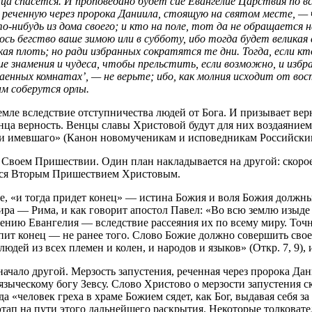
а спасется. И проповедано будет сие Евангелие Царствия по вс
, реченную через пророка Даниила, стоящую на святом месте, —
что-нибудь из дома своего; и кто на поле, тот да не обращается
ь бегство ваше зимою или в субботу, ибо тогда будет великая с
кая плоть; но ради избранных сократятся те дни. Тогда, если к
 знамения и чудеса, чтобы прельстить, если возможно, и избра
таенных комнатах’, — не верьте; ибо, как молния исходит от во
ам соберутся орлы.
емле вследствие отступничества людей от Бога. И призывает вер
 конца верность. Венцы славы Христовой будут для них воздаяни
 имевшаго» (Канон новомученикам и исповедникам Российским)
 Своем Пришествии. Один план накладывается на другой: скорое
шатся Вторым Пришествием Христовым.
ре, «и тогда придет конец» — истина Божия и воля Божия должны
ра — Рима, и как говорит апостол Павел: «Во всю землю изыде в
ению Евангелия — вследствие рассеяния их по всему миру. Точно
ит конец — не ранее того. Слово Божие должно совершить свое 
ей из всех племен и колен, и народов и языков» (Откр. 7, 9), и
ачало другой. Мерзость запустения, реченная через пророка Дан
ческому богу Зевсу. Слово Христово о мерзости запустения ск
 «человек греха в храме Божием сядет, как Бог, выдавая себя за 
ап на пути этого дальнейшего раскрытия. Некоторые толковател