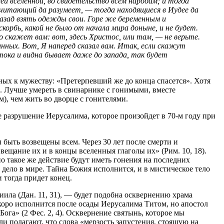
ей вселенной, во свидетельство всем народам; и тогда
 читающий да разумеет, — тогда находящиеся в Иудее да
 назад взять одежды свои. Горе же беременным и
корбь, какой не было от начала мира доныне, и не будет.
то скажет вам: вот, здесь Христос, или там, — не верьте.
нных. Вот, Я наперед сказал вам. Итак, если скажут
стока и видна бывает даже до запада, так будет
ных к мужеству: «Претерпевший же до конца спасется». Хотя
ем. Лучше умереть в свинарнике с гонимыми, вместе
, чем жить во дворце с гонителями.
 разрушение Иерусалима, которое произойдет в 70-м году при
 быть возвещены всем. Через 30 лет после смерти и
ещание их и в концы вселенныя глаголы их» (Рим. 10, 18).
 такое же действие будут иметь гонения на последних
дело в мире. Тайна Божия исполнится, и в мистическое тело
 тогда придет конец.
иила (Дан. 11, 31), — будет подобна осквернению храма
оро исполнится после осады Иерусалима Титом, но апостол
Бога» (2 Фес. 2, 4). Осквернение святынь, которое мы
и полагают, что слова «мерзость запустения, стоящую на