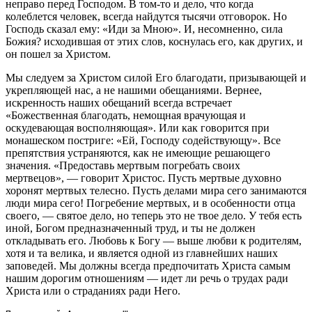
неправо перед Господом. В том-то и дело, что когда
колеблется человек, всегда найдутся тысячи отговорок. Но
Господь сказал ему: «Иди за Мною». И, несомненно, сила
Божия? исходившая от этих слов, коснулась его, как других, и
он пошел за Христом.
Мы следуем за Христом силой Его благодати, призывающей и
укрепляющей нас, а не нашими обещаниями. Вернее,
искренность наших обещаний всегда встречает
«Божественная благодать, немощная врачующая и
оскудевающая восполняющая». Или как говорится при
монашеском постриге: «Ей, Господу содействующу». Все
препятствия устраняются, как не имеющие решающего
значения. «Предоставь мертвым погребать своих
мертвецов», — говорит Христос. Пусть мертвые духовно
хоронят мертвых телесно. Пусть делами мира сего занимаются
люди мира сего! Погребение мертвых, и в особенности отца
своего, — святое дело, но теперь это не твое дело. У тебя есть
иной, Богом предназначенный труд, и ты не должен
откладывать его. Любовь к Богу — выше любви к родителям,
хотя и та велика, и является одной из главнейших наших
заповедей. Мы должны всегда предпочитать Христа самым
нашим дорогим отношениям — идет ли речь о трудах ради
Христа или о страданиях ради Него.