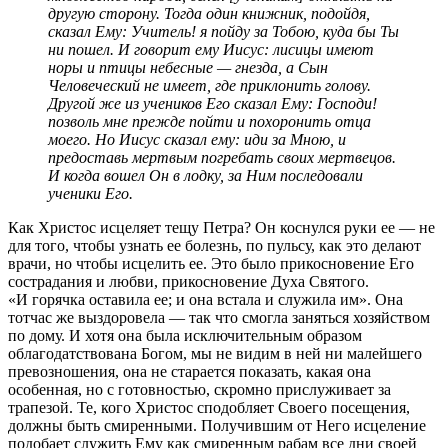
другую сторону. Тогда один книжник, подойдя,
сказал Ему: Учитель! я пойду за Тобою, куда бы Ты
ни пошел. И говорит ему Иисус: лисицы имеют
норы и птицы небесные — гнезда, а Сын
Человеческий не имеет, где приклонить голову.
Другой же из учеников Его сказал Ему: Господи!
позволь мне прежде пойти и похоронить отца
моего. Но Иисус сказал ему: иди за Мною, и
предоставь мертвым погребать своих мертвецов.
И когда вошел Он в лодку, за Ним последовали
ученики Его.
Как Христос исцеляет тещу Петра? Он коснулся руки ее — не
для того, чтобы узнать ее болезнь, по пульсу, как это делают
врачи, но чтобы исцелить ее. Это было прикосновение Его
сострадания и любви, прикосновение Духа Святого.
«И горячка оставила ее; и она встала и служила им». Она
тотчас же выздоровела — так что смогла заняться хозяйством
по дому. И хотя она была исключительным образом
облагодатствована Богом, мы не видим в ней ни малейшего
превозношения, она не старается показать, какая она
особенная, но с готовностью, скромно прислуживает за
трапезой. Те, кого Христос сподобляет Своего посещения,
должны быть смиренными. Получившим от Него исцеление
подобает служить Ему как смиренным рабам все дни своей