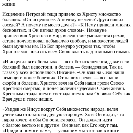
жизни.
Исцеление Петровой тещи привело ко Христу множество
болящих. «Он исцелил ее. А почему не меня? Друга наших
соседей? А почему не моего друга?» «К Нему привели многих
бесноватых, и Он изгнал духов словом». Накануне
пришествия Христова в мир, вследствие умножения грехов,
сатана почувствовал небывалую свободу, и множество людей
были мучимы им. Но Бог премудро устроил так, чтобы
Христос мог показать всем Свою власть над темными силами.
«И исцелил всех больных» — всех без исключения, даже если
болящий был недостоин, и болезнь — безнадежная. Так на
глазах у всех исполнялось Писание. «Он взял на Себя наши
немощи и понес болезни». От наших грехов — все наши
скорби и болезни. Христос взял на Себя наши грехи Своею
Крестной смертью, и понес болезни чудесами Своей жизни.
Крестным страданием и состраданием к нам Он явил Себя как
Врач душ и телес наших.
«Увидев же Иисус вокруг Себя множество народа, велел
ученикам отплыть на другую сторону». Хотя Он видит, что
народ хочет, чтобы Он остался здесь, Он должен идти
с благою вестью и к другим. Он знает, как Его ждут там.
«Приди и помоги нам», — услышим мы этот зов в книге