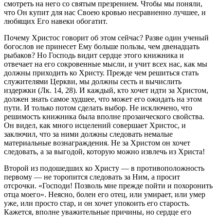
смотреть на него со святым презрением. Чтобы мы поняли,
что Он купит для нас Своею кровью несравненно лучшее, и
любящих Его навеки обогатит.
Почему Христос говорит об этом сейчас? Разве один ученый
богослов не принесет Ему больше пользы, чем двенадцать
рыбаков? Но Господь видит сердце этого книжника и
отвечает на его сокровенные мысли, и учит всех нас, как мы
должны приходить ко Христу. Прежде чем решиться стать
служителями Церкви, мы должны сесть и вычислить
издержки (Лк. 14, 28). И каждый, кто хочет идти за Христом,
должен знать самое худшее, что может его ожидать на этом
пути. И только потом сделать выбор. Не исключено, что
решимость книжника была вполне прозаического свойства.
Он видел, как много исцелений совершает Христос, и
заключил, что за ними должны следовать немалые
материальные вознаграждения. Не за Христом он хочет
следовать, а за выгодой, которую можно извлечь из Христа!
Второй из подошедших ко Христу — в противоположность
первому — не торопится следовать за Ним, а просит
отсрочки. «Господи! Позволь мне прежде пойти и похоронить
отца моего». Неясно, болен его отец, или умирает, или умер
уже, или просто стар, и он хочет упокоить его старость.
Кажется, вполне уважительные причины, но сердце его