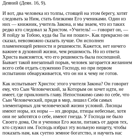
Деяний (Деян. 16, 9).
И вот, два человека из толпы, стоящей на этом берегу, хотят
следовать за Ним, стать близкими Его учениками. Один из
них — книжник, учитель Закона, и мы знаем, что из таких
редко кто следовал за Христом. «Учитель! — говорит он, —
Я пойду за Тобою, куда бы Ты ни пошел». Как прекрасно он
сказал, невозможно сказать лучше. Он исполнен
пламенеющей ревности и решимости. Кажется, нет ничего
важнее в духовной жизни, чем решимость. Но из ответа
Христа выясняется, что его решимость была поспешной.
Бывает такой внезапный порыв, человек загорается желанием
всего себя отдать служению Господу, но при первом
испытании обнаруживается, что он ни к чему не готов.
Как испытывает Христос этого учителя Закона? Он говорит
ему, что Сын Человеческий, за Которым он хочет идти, не
имеет, где приклонить главу. Непостижимо само по себе, что
Сын Человеческий, придя в мир, лишил Себя самых
элементарных для человеческой жизни условий. Лисицы
имеют норы, их норы — их дворцы, птицы небесные, хотя
они не заботятся о себе, имеют гнезда. У Господа не было
Своего дома, Он и ученики Его жили, питаясь от даров тех,
кто служил им. Господь избрал эту вольную нищету, чтобы
показать нам, как суетно земное богатство, и научить нас