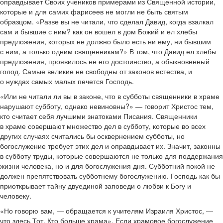
оправдывает Своих учеников примерами из Священной истории,
которые и для самих фарисеев не могли не быть святым
образцом. «Разве вы не читали, что сделал Давид, когда взалкал
сам и бывшие с ним? как он вошел в дом Божий и ел хлебы
предложения, которых не должно было есть ни ему, ни бывшим
с ним, а только одним священникам?» В том, что Давид ел хлебы
предложения, проявилось не его достоинство, а обыкновенный
голод. Самые великие не свободны от законов естества, и
о нуждах самых малых печется Господь.
«Или не читали ли вы в законе, что в субботы священники в храме
нарушают субботу, однако невиновны?» — говорит Христос тем,
кто считает себя лучшими знатоками Писания. Священники
в храме совершают множество дел в субботу, которые во всех
других случаях считались бы осквернением субботы, но
богослужение требует этих дел и оправдывает их. Значит, законны
в субботу труды, которые совершаются не только для поддержания
жизни человека, но и для богослужения дня. Субботний покой не
должен препятствовать субботнему богослужению. Господь как бы
приоткрывает тайну двуединой заповеди о любви к Богу и
человеку.
«Но говорю вам, — обращается к учителям Израиля Христос, —
что здесь Тот, Кто больше храма». Если храмовое богослужение