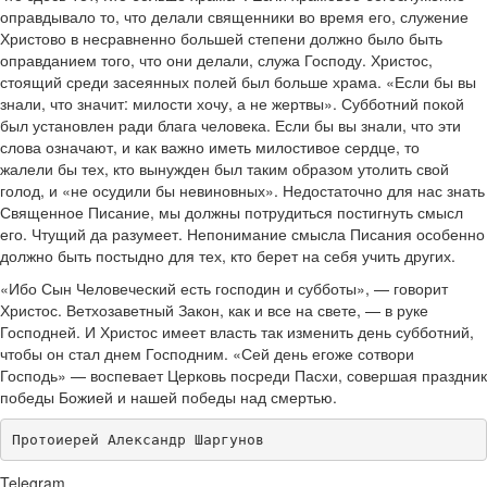
оправдывало то, что делали священники во время его, служение
Христово в несравненно большей степени должно было быть
оправданием того, что они делали, служа Господу. Христос,
стоящий среди засеянных полей был больше храма. «Если бы вы
знали, что значит: милости хочу, а не жертвы». Субботний покой
был установлен ради блага человека. Если бы вы знали, что эти
слова означают, и как важно иметь милостивое сердце, то
жалели бы тех, кто вынужден был таким образом утолить свой
голод, и «не осудили бы невиновных». Недостаточно для нас знать
Священное Писание, мы должны потрудиться постигнуть смысл
его. Чтущий да разумеет. Непонимание смысла Писания особенно
должно быть постыдно для тех, кто берет на себя учить других.
«Ибо Сын Человеческий есть господин и субботы», — говорит
Христос. Ветхозаветный Закон, как и все на свете, — в руке
Господней. И Христос имеет власть так изменить день субботний,
чтобы он стал днем Господним. «Сей день егоже сотвори
Господь» — воспевает Церковь посреди Пасхи, совершая праздник
победы Божией и нашей победы над смертью.
Протоиерей Александр Шаргунов
Telegram