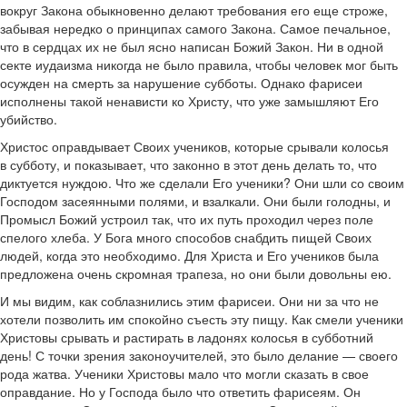
вокруг Закона обыкновенно делают требования его еще строже,
забывая нередко о принципах самого Закона. Самое печальное,
что в сердцах их не был ясно написан Божий Закон. Ни в одной
секте иудаизма никогда не было правила, чтобы человек мог быть
осужден на смерть за нарушение субботы. Однако фарисеи
исполнены такой ненависти ко Христу, что уже замышляют Его
убийство.
Христос оправдывает Своих учеников, которые срывали колосья
в субботу, и показывает, что законно в этот день делать то, что
диктуется нуждою. Что же сделали Его ученики? Они шли со своим
Господом засеянными полями, и взалкали. Они были голодны, и
Промысл Божий устроил так, что их путь проходил через поле
спелого хлеба. У Бога много способов снабдить пищей Своих
людей, когда это необходимо. Для Христа и Его учеников была
предложена очень скромная трапеза, но они были довольны ею.
И мы видим, как соблазнились этим фарисеи. Они ни за что не
хотели позволить им спокойно съесть эту пищу. Как смели ученики
Христовы срывать и растирать в ладонях колосья в субботний
день! С точки зрения законоучителей, это было делание — своего
рода жатва. Ученики Христовы мало что могли сказать в свое
оправдание. Но у Господа было что ответить фарисеям. Он