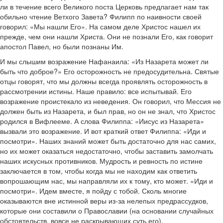
ли в течение всего Великого поста Церковь предлагает нам так
обильно чтение Ветхого Завета? Филипп по наивности своей
говорил: «Мы нашли Его». На самом деле Христос нашел их
прежде, чем они нашли Христа. Они не познали Его, как говорит
апостол Павел, но были познаны Им.
И мы слышим возражение Нафанаила: «Из Назарета может ли
быть что доброе?» Его осторожность не предосудительна. Святые
отцы говорят, что мы должны всегда проявлять осторожность в
рассмотрении истины. Наше правило: все испытывай. Его
возражение проистекало из неведения. Он говорил, что Мессия не
должен быть из Назарета, и был прав, но он не знал, что Христос
родился в Вифлееме. А слова Филиппа: «Иисус из Назарета»
вызвали это возражение. И вот краткий ответ Филиппа: «Иди и
посмотри». Наших знаний может быть достаточно для нас самих,
но их может оказаться недостаточно, чтобы заставить замолчать
наших искусных противников. Мудрость и ревность по истине
заключается в том, чтобы когда мы не находим как ответить
вопрошающим нас, мы направляли их к тому, кто может. «Иди и
посмотри». Идем вместе, я пойду с тобой. Сколь многие
оказываются вне истинной веры из-за нелепых предрассудков,
которые они составили о Православии (на основании случайных
обстоятельств, вовсе не раскрывающих суть его).