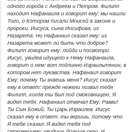
одного города с Андреем и Петром. Филипп
находит Нафанаила и говорит ему: мы нашли
Того, о Котором писали Моисей в законе и
пророки, Иисуса, сына Иосифова, из
Назарета. Но Нафанаил сказал ему: из
Назарета может ли быть что доброе?
Филипп говорит ему: пойди и посмотри.
Иисус, увидев идущего к Нему Нафанаила,
говорит о нем: вот подлинно Израильтянин, в
котором нет лукавства. Нафанаил говорит
Ему: почему Ты знаешь меня? Иисус сказал
ему в ответ: прежде нежели позвал тебя
Филипп, когда ты был под смоковницею, Я
видел тебя. Нафанаил отвечал Ему: Равви!
Ты Сын Божий, Ты Царь Израилев. Иисус
сказал ему в ответ: ты веришь, потому что
Я тебе сказал: Я видел тебя под
смоковницею; увидишь больше сего. И