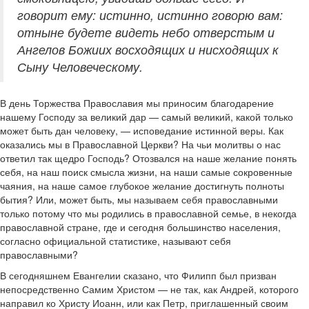
говорит ему: истинно, истинно говорю вам:
отныне будете видеть небо отверстым и
Ангелов Божиих восходящих и нисходящих к
Сыну Человеческому.
В день Торжества Православия мы приносим благодарение
нашему Господу за великий дар — самый великий, какой только
может быть дан человеку, — исповедание истинной веры. Как
оказались мы в Православной Церкви? На чьи молитвы о нас
ответил так щедро Господь? Отозвался на наше желание понять
себя, на наш поиск смысла жизни, на наши самые сокровенные
чаяния, на наше самое глубокое желание достигнуть полноты
бытия? Или, может быть, мы называем себя православными
только потому что мы родились в православной семье, в некогда
православной стране, где и сегодня большинство населения,
согласно официальной статистике, называют себя
православными?
В сегодняшнем Евангелии сказано, что Филипп был призван
непосредственно Самим Христом — не так, как Андрей, которого
направил ко Христу Иоанн, или как Петр, приглашенный своим