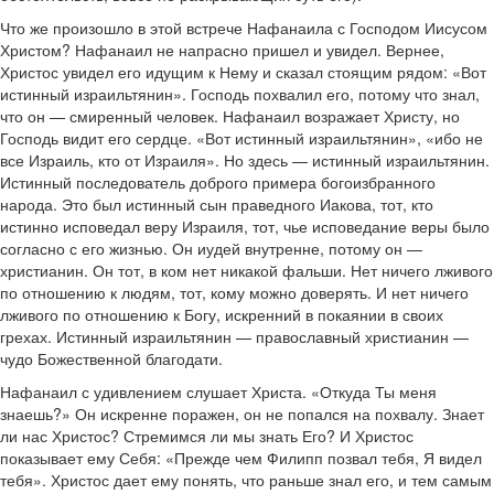
Что же произошло в этой встрече Нафанаила с Господом Иисусом
Христом? Нафанаил не напрасно пришел и увидел. Вернее,
Христос увидел его идущим к Нему и сказал стоящим рядом: «Вот
истинный израильтянин». Господь похвалил его, потому что знал,
что он — смиренный человек. Нафанаил возражает Христу, но
Господь видит его сердце. «Вот истинный израильтянин», «ибо не
все Израиль, кто от Израиля». Но здесь — истинный израильтянин.
Истинный последователь доброго примера богоизбранного
народа. Это был истинный сын праведного Иакова, тот, кто
истинно исповедал веру Израиля, тот, чье исповедание веры было
согласно с его жизнью. Он иудей внутренне, потому он —
христианин. Он тот, в ком нет никакой фальши. Нет ничего лживого
по отношению к людям, тот, кому можно доверять. И нет ничего
лживого по отношению к Богу, искренний в покаянии в своих
грехах. Истинный израильтянин — православный христианин —
чудо Божественной благодати.
Нафанаил с удивлением слушает Христа. «Откуда Ты меня
знаешь?» Он искренне поражен, он не попался на похвалу. Знает
ли нас Христос? Стремимся ли мы знать Его? И Христос
показывает ему Себя: «Прежде чем Филипп позвал тебя, Я видел
тебя». Христос дает ему понять, что раньше знал его, и тем самым