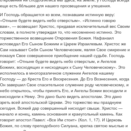
еще есть бóльшее для нашего просвещения и утешения.
И Господь обращается ко всем, познавшим истинную веру:
«Отныне будете видеть небо отверстым». «Истинно говорю
вам», — возвещает Христос, придавая исключительный вес Своим
словам, в полноте утверждая то, что несомненно истинно. Это
торжественное возвещение Откровения Божия. Нафанаил
исповедал Его Сыном Божиим и Царем Израилевым. Христос же
Сам называет Себя Сыном Человеческим, являя Свое смирение и
показуя Свое совершенное приобщение нашей судьбе. Господь
говорит: «Отныне будете видеть небо отверстым, и Ангелов
Божиих, восходящих и нисходящих к Сыну Человеческому». Это
исполнилось в многоразличном служении Ангелов нашему
Господу — до Креста Его и Воскресения. До Его Вознесения, когда
Он завершил Свое спасительное служение роду человеческому, и
небо открылось, чтобы принять Его, и Ангелы Божии восходили и
нисходили к Нему. Это дано было видеть апостолам. Это дано
зреть всей апостольской Церкви. Это торжество мы празднуем
сегодня. Всякий дар совершенный нисходит свыше. Христос —
начало и конец, камень основания и краеугольный камень. Как
говорит апостол Павел: «Все Им стоит» (Кол. 1, 17). И Церковь
Божия, по слову преподобного Силуана, крепка святою мыслью и