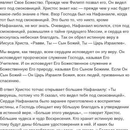
являет Свое Божество. Прежде чем Филипп позвал его, Он видел
его под смоковницей. Христос знает нас — прежде чем у нас будет
какое-либо знание о Нем. Взор Господа был на Нафанаиле, когда
тот был под смоковницей. Это было то, что никто, кроме
Нафанаила, не мог знать. Очевидно, Нафанаил молился, стоя под
смоковницей, размышляя о тайне грядущего Мессии, и сердца его
коснулась небесная благодать. Так он обрел истинную веру в
Иисуса Христа. «Равви, Ты — Сын Божий, Ты — Царь Израилев».
Мы видим, как твердо, всем сердцем исповедует он эту веру. Он
исповедует пророческое служение Господа, называя Его
Учителем. И он исповедует Его Божественное служение и
Божественную Его природу, называя Его Сыном Божиим. Если Он
Сын Божий — Он Царь Израиля Божия, всех людей, призванных ко
спасению.
В ответ Христос тотчас открывает большее Нафанаилу: «Ты
веруешь, потому что Я сказал, что видел тебя под смоковницей».
Сердце Нафанаила было заранее приготовлено к восприятию
истины, и Господь обещает ему бóльшую благодать в утверждении
в истинной вере. «Больше этого увидишь», — говорит Христос.
Бóльшие чудеса и чудо Воскресения. Кто хранит истинную веру,
тому будут даны бóльшие удостоверения в ней. И каких бы
откровений ни сподоблялись мы здесь, на земле, у Господа всегда