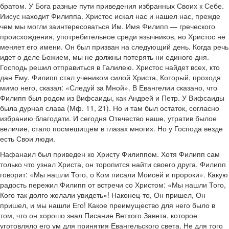
братом. У Бога разные пути приведения избранных Своих к Себе.
Иисус находит Филиппа. Христос искал нас и нашел нас, прежде
чем мы могли заинтересоваться Им. Имя Филипп — греческого
происхождения, употребительное среди язычников, но Христос не
меняет его имени. Он был призван на следующий день. Когда речь
идет о деле Божием, мы не должны потерять ни единого дня.
Господь решил отправиться в Галилею. Христос найдет всех, кто
дан Ему. Филипп стал учеником силой Христа, Который, проходя
мимо него, сказал: «Следуй за Мной». В Евангелии сказано, что
Филипп был родом из Вифсаиды, как Андрей и Петр. У Вифсаиды
была дурная слава (Мф. 11, 21). Но и там был остаток, согласно
избранию благодати. И сегодня Отечество наше, утратив былое
величие, стало посмешищем в глазах многих. Но у Господа везде
есть Свои люди.
Нафанаил был приведен ко Христу Филиппом. Хотя Филипп сам
только что узнал Христа, он торопится найти своего друга. Филипп
говорит: «Мы нашли Того, о Ком писали Моисей и пророки». Какую
радость пережил Филипп от встречи со Христом: «Мы нашли Того,
Кого так долго желали увидеть»! Наконец-то, Он пришел, Он
пришел, и мы нашли Его! Какое преимущество для него было в
том, что он хорошо знал Писание Ветхого Завета, которое
уготовляло его ум для принятия Евангельского света. Не для того