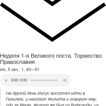
Неделя 1-я Великого поста. Торжество
Православия
Ин, 5 зач., 1, 43—51
На другой день Иисус восхотел идти в
Галилею, и находит Филиппа и говорит ему:
иди за Мною. Филипп же был из Вифсаиды, из