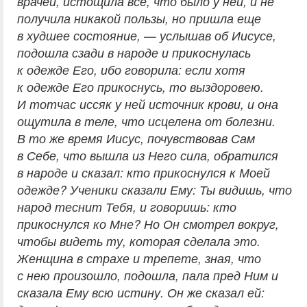
врачей, истощила все, что было у ней, и не
получила никакой пользы, но пришла еще
в худшее состояние, — услышав об Иисусе,
подошла сзади в народе и прикоснулась
к одежде Его, ибо говорила: если хотя
к одежде Его прикоснусь, то выздоровею.
И тотчас иссяк у ней источник крови, и она
ощутила в теле, что исцелена от болезни.
В то же время Иисус, почувствовав Сам
в Себе, что вышла из Него сила, обратился
в народе и сказал: кто прикоснулся к Моей
одежде? Ученики сказали Ему: Ты видишь, что
народ теснит Тебя, и говоришь: кто
прикоснулся ко Мне? Но Он смотрел вокруг,
чтобы видеть ту, которая сделала это.
Женщина в страхе и трепете, зная, что
с нею произошло, подошла, пала пред Ним и
сказала Ему всю истину. Он же сказал ей: