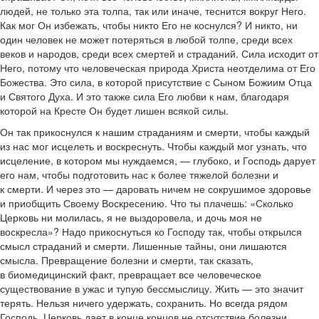
людей, не только эта толпа, так или иначе, теснится вокруг Него.
Как мог Он избежать, чтобы никто Его не коснулся? И никто, ни
один человек не может потеряться в любой толпе, среди всех
веков и народов, среди всех смертей и страданий. Сила исходит от
Него, потому что человеческая природа Христа неотделима от Его
Божества. Это сила, в которой присутствие с Сыном Божиим Отца
и Святого Духа. И это также сила Его любви к нам, благодаря
которой на Кресте Он будет лишен всякой силы.
Он так прикоснулся к нашим страданиям и смерти, чтобы каждый
из нас мог исцелеть и воскреснуть. Чтобы каждый мог узнать, что
исцеление, в котором мы нуждаемся, — глубоко, и Господь дарует
его нам, чтобы подготовить нас к более тяжелой болезни и
к смерти. И через это — даровать ничем не сокрушимое здоровье
и приобщить Своему Воскресению. Что ты плачешь: «Сколько
Церковь ни молилась, я не выздоровела, и дочь моя не
воскресла»? Надо прикоснуться ко Господу так, чтобы открылся
смысл страданий и смерти. Лишенные тайны, они лишаются
смысла. Превращение болезни и смерти, так сказать,
в биомедицинский факт, превращает все человеческое
существова­ние в ужас и тупую бессмыслицу. Жить — это значит
терять. Нельзя ничего удержать, сохранить. Но всегда рядом
Господь. Церковь дает в конце концов не отсутствие болезни,