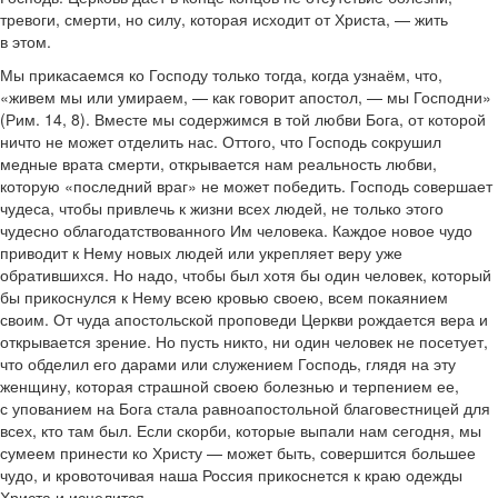
тревоги, смерти, но силу, которая исходит от Христа, — жить
в этом.
Мы прикасаемся ко Господу только тогда, когда узнаём, что,
«живем мы или умираем, — как говорит апостол, — мы Господни»
(Рим. 14, 8). Вместе мы содержимся в той любви Бога, от которой
ничто не может отделить нас. Оттого, что Господь сокрушил
медные врата смерти, открывается нам реальность любви,
которую «последний враг» не может победить. Господь совершает
чудеса, чтобы привлечь к жизни всех людей, не только этого
чудесно облагодатствованного Им человека. Каждое новое чудо
приводит к Нему новых людей или укрепляет веру уже
обратившихся. Но надо, чтобы был хотя бы один человек, который
бы прикоснулся к Нему всею кровью своею, всем покаянием
своим. От чуда апостольской проповеди Церкви рождается вера и
открывается зрение. Но пусть никто, ни один человек не посетует,
что обделил его дарами или служением Господь, глядя на эту
женщину, которая страшной своею болезнью и терпением ее,
с упованием на Бога стала равноапостольной благовестницей для
всех, кто там был. Если скорби, которые выпали нам сегодня, мы
сумеем принести ко Христу — может быть, совершится б
о
льшее
чудо, и кровоточивая наша Россия прикоснется к краю одежды
Христа и исцелится.