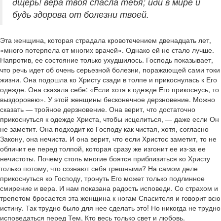
дщерь! вера твоя спасла тебя; иди в мире и
будь здорова от болезни твоей.
Эта женщина, которая страдала кровотечением двенадцать лет,
«много потерпела от многих врачей». Однако ей не стало лучше.
Напротив, ее состояние только ухудшилось. Господь показывает,
что речь идет об очень серьезной болезни, поражающей сами токи
жизни. Она подошла ко Христу сзади в толпе и прикоснулась к Его
одежде. Она сказала себе: «Если хотя к одежде Его прикоснусь, то
выздоровею». У этой женщины бесконечное дерзновение. Можно
сказать — тройное дерзновение. Она верит, что достаточно
прикоснуться к одежде Христа, чтобы исцелиться, — даже если Он
не заметит. Она подходит ко Господу как чистая, хотя, согласно
Закону, она нечиста. И она верит, что если Христос заметит, то не
обличит ее перед толпой, которая сразу же изгонит ее из-за ее
нечистоты. Почему столь многие боятся приблизиться ко Христу
только потому, что сознают себя грешными? На самом деле
прикоснуться ко Господу, тронуть Его может только подлинное
смирение и вера. И нам показана радость исповеди. Со страхом и
трепетом бросается эта женщина к ногам Спасителя и говорит всю
истину. Так трудно было для нее сделать это! Но никогда не трудно
исповедаться перед Тем, Кто весь только свет и любовь.