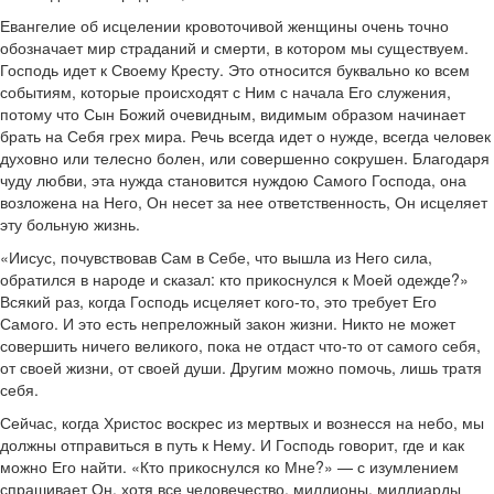
Евангелие об исцелении кровоточивой женщины очень точно
обозначает мир страданий и смерти, в котором мы существуем.
Господь идет к Своему Кресту. Это относится буквально ко всем
событиям, которые происходят с Ним с начала Его служения,
потому что Сын Божий очевидным, видимым образом начинает
брать на Себя грех мира. Речь всегда идет о нужде, всегда человек
духовно или телесно болен, или совершенно сокрушен. Благодаря
чуду любви, эта нужда становится нуждою Самого Господа, она
возложена на Него, Он несет за нее ответственность, Он исцеляет
эту больную жизнь.
«Иисус, почувствовав Сам в Себе, что вышла из Него сила,
обратился в народе и сказал: кто прикоснулся к Моей одежде?»
Всякий раз, когда Господь исцеляет кого-то, это требует Его
Самого. И это есть непреложный закон жизни. Никто не может
совершить ничего великого, пока не отдаст что-то от самого себя,
от своей жизни, от своей души. Другим можно помочь, лишь тратя
себя.
Сейчас, когда Христос воскрес из мертвых и вознесся на небо, мы
должны отправиться в путь к Нему. И Господь говорит, где и как
можно Его найти. «Кто прикоснулся ко Мне?» — с изумлением
спрашивает Он, хотя все человечество, миллионы, миллиарды