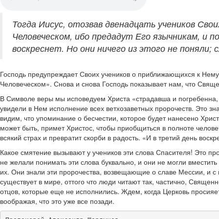
Тогда Иисус, отозвав двенадцать учеников Своих
Человеческом, ибо предадут Его язычникам, и п
воскреснет. Но они ничего из этого не поняли; с
Господь предупреждает Своих учеников о приближающихся к Нему 
Человеческом». Снова и снова Господь показывает нам, что Священ
В Символе веры мы исповедуем Христа «страдавша и погребенна, и
увидели в Нем исполнение всех ветхозаветных пророчеств. Это зна
видим, что упоминание о бесчестии, которое будет нанесено Христу
может быть, примет Христос, чтобы приобщиться в полноте человеч
всякий страх и превратит скорби в радость. «И в третий день воскр
Какое смятение вызывают у учеников эти слова Спасителя! Это про
не желали понимать эти слова буквально, и они не могли вместить
их. Они знали эти пророчества, возвещающие о славе Мессии, и с 
существует в мире, оттого что люди читают так, частично, Священ
отцов, которые еще не исполнились. Ждем, когда Церковь просияе
воображая, что это уже все позади.