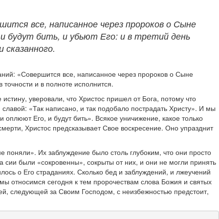
ршится все, написанное через пророков о Сыне
и будут бить, и убьют Его: и в третий день
и сказанного.
ний: «Совершится все, написанное через пророков о Сыне
 точности и в полноте исполнится.
стину, уверовали, что Христос пришел от Бога, потому что
 славой: «Так написано, и так подобало пострадать Христу». И мы
и оплюют Его, и будут бить». Всякое уничижение, какое только
 смерти, Христос предсказывает Свое воскресение. Оно упразднит
не поняли». Их заблуждение было столь глубоким, что они просто
а сии были «сокровенны», сокрыты от них, и они не могли принять
илось о Его страданиях. Сколько бед и заблуждений, и лжеучений
к мы относимся сегодня к тем пророчествам слова Божия и святых
 ей, следующей за Своим Господом, с неизбежностью предстоит,