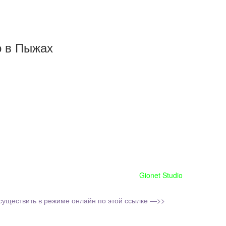
о в Пыжах
Сайт сделан при поддержке
Gionet Studio
существить в режиме онлайн по этой ссылке —>>