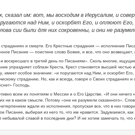
, сказал им: вот, мы восходим в Иерусалим, и сове
оругаются над Ним, и оскорбят Его, и оплюют Его, 
лова сии были для них сокровенны, и они не разумел
страданиях и смерти. Его Крестные страдания — исполнение Писа
ное Писание — поистине слово Божие, и все, что оно возвещает, в
 воскресшаго в третий день по Писаниям». Сколь многие, ищущие и
ние упраздняет соблазн Креста, Крест становится высшей честью и
, имеет особое значение: «и поругаются над Ним, и оскорбят Его, 
ескому страданию. Но, как и всегда, говоря о Своих страданиях и
еснет» Господь.
тивно всем их понятиям о Мессии и о Его Царстве. «И они ничего 
 их ни в каком смысле. Потому «они не разумели сказанного». Слов
нетерпением ждали их исполнения, пропуская все, что в них говор
ное Писание, выбирая из него то, что им нравится. Задумаемся, ка
т небывалой славой в последние дни? И не хотим замечать то, что