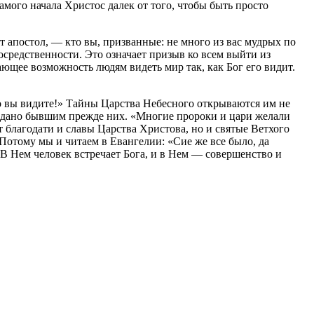
мого начала Христос далек от того, чтобы быть просто
т апостол, — кто вы, призванные: не много из вас мудрых по
посредственности. Это означает призыв ко всем выйти из
ющее возможность людям видеть мир так, как Бог его видит.
то вы видите!» Тайны Царства Небесного открываются им не
ло дано бывшим прежде них. «Многие пророки и цари желали
т благодати и славы Царства Христова, но и святые Ветхого
. Потому мы и читаем в Евангелии: «Сие же все было, да
. В Нем человек встречает Бога, и в Нем — совершенство и