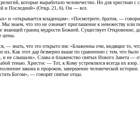
елигий, которые выработало человечество. Но для христиан с са
 и Последний» (Откр. 21, 6). Он — все.
ых» и «открывается младенцам». «Посмотрите, братия, — говори
). Мы знаем, что это не означает приглашение к невежеству или 
не знающей границ мудрости Божией. Существует Откровение, да
т цены.
я, — знать, что это открыто им: «Блаженны очи, видящие то, ч
ию их. Как этот дар безмерно выше по сравнению с тем, что бы
е, и не слышали». Слава и блаженство святых Нового Завета — о
слабой тенью. Христос — Тот, к Кому устремлялся всегда их взор
исполнение закона и пророков, завершение человеческой истории
 стать Богом», — говорят святые отцы.