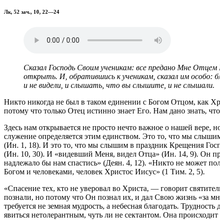
Лк, 52 зач., 10, 22—24
Сказал Господь Своим ученикам: все предано Мне Отцем 
открыть. И, обратившись к ученикам, сказал им особо: 
и не видели, и слышать, что вы слышите, и не слышали.
Никто никогда не был в таком единении с Богом Отцом, как Хр
потому что только Отец истинно знает Его. Нам дано знать, ч
Здесь нам открывается не просто нечто важное о нашей вере, 
служение определяется этим единством. Это то, что мы слыши
(Ин. 1, 18). И это то, что мы слышим в праздник Крещения Г
(Ин. 10, 30). И «видевший Меня, видел Отца» (Ин. 14, 9). Он 
надлежало бы нам спастись» (Деян. 4, 12). «Никто не может по
Богом и человеками, человек Христос Иисус» (1 Тим. 2, 5).
«Спасение тех, кто не уверовал во Христа, — говорит святите
познали, но потому что Он познал их, и дал Свою жизнь «за мн
требуется не земная мудрость, а небесная благодать. Трудност
явиться нетолерантным, чуть ли не сектантом. Она происходит