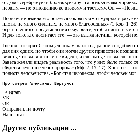
отдавая серебряную и бронзовую другим основателям мировых р
первым — по отношению ко второму и третьему. Он — «Первый
Но во все времена это остается сокрытым «от мудрых и разумн
плоти, не много сильных, не много благородных» (1 Кор. 1, 26
ограниченного представления о мудрости, чтобы войти в мир 
И для того, кто достигает его, — это взгляд истины, которой не
Господь говорит Своим ученикам, какого дара они сподобляютс
для них одних, но чтобы они могли других привести к познан
видеть, что вы видите, и не видели, и слышать, что вы слышит
Завета желали видеть реальность того, что у них было только 
сбудется реченное через пророка» (Мф. 2; 15, 17). Христос — 
полнота человечества. «Бог стал человеком, чтобы человек мог
Протоиерей Александр Шаргунов
Telegram
VK
OK
Отправить на почту
Напечатать
Другие публикации ...