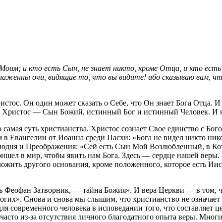
Моим; и кто есть Сын, не знает никто, кроме Отца, и кто есть
блаженны очи, видящие то, что вы видите! ибо сказываю вам, чт
истос. Он один может сказать о Себе, что Он знает Бога Отца. 
то Христос — Сын Божий, истинный Бог и истинный Человек. И н
но самая суть христианства. Христос сознает Свое единство с Б
м в Евангелии от Иоанна среди Пасхи: «Бога не видел никто ни
осподня и Преображения: «Сей есть Сын Мой Возлюбленный, в Ко
пришел в мир, чтобы явить нам Бога. Здесь — сердце нашей веры
ложить другого основания, кроме положенного, которое есть Иису
ль Феофан Затворник, — тайна Божия». И вера Церкви — в том, 
огих». Снова и снова мы слышим, что христианство не означает 
ь для современного человека в исповедании того, что составляет
 часто из-за отсутствия личного благодатного опыта веры. Мног