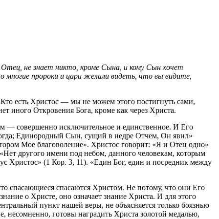
 Отец, не знает никто, кроме Сына, и кому Сын хочет
о многие пророки и цари желали видеть, что вы видите,
И Кто есть Христос — мы не можем этого постигнуть сами,
ет иного Откровения Бога, кроме как через Христа.
огом — совершенно исключительное и единственное. И Его
когда; Единородный Сын, сущий в недре Отчем, Он явил»
тором Мое благоволение». Христос говорит: «Я и Отец одно»
. «Нет другого имени под небом, данного человекам, которым
с Христос» (1 Кор. 3, 11). «Един Бог, един и посредник между
что спасающиеся спасаются Христом. Не потому, что они Его
знание о Христе, оно означает знание Христа. И для этого
 центральный пункт нашей веры, не объясняется только боязнью
ие, несомненно, готовы наградить Христа золотой медалью,