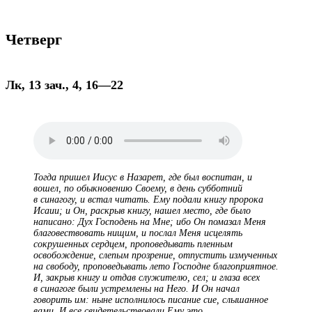
Четверг
Лк, 13 зач., 4, 16—22
Тогда пришел Иисус в Назарет, где был воспитан, и
вошел, по обыкновению Своему, в день субботний
в синагогу, и встал читать. Ему подали книгу пророка
Исаии; и Он, раскрыв книгу, нашел место, где было
написано: Дух Господень на Мне; ибо Он помазал Меня
благовествовать нищим, и послал Меня исцелять
сокрушенных сердцем, проповедывать пленным
освобождение, слепым прозрение, отпустить измученных
на свободу, проповедывать лето Господне благоприятное.
И, закрыв книгу и отдав служителю, сел; и глаза всех
в синагоге были устремлены на Него. И Он начал
говорить им: ныне исполнилось писание сие, слышанное
вами. И все свидетельствовали Ему это.