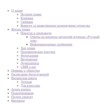
О храме
История храма
Клирики
Святыни
Комитет за нравственное возрождение отечества
Жизнь храма
Новости и проповеди
Ответы на вопросы читателей журнала «Русский
дом»
Информационные сообщения
Хор храма
Паломнические поездки
Фотогалерея
Видеоархив
Аудиозаписи
СМИ о нас
Церковь и общество
Расписание богослужений
Воскресная школа
Детская
Для взрослых
Задать вопрос
Пожертвования
Подать записку
Контакты