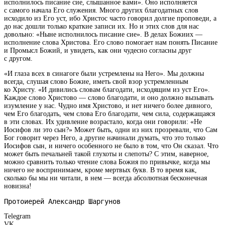
исполнилось писание сие, слышанное вами». Оно исполняется
с самого начала Его служения. Много других благодатных слов
исходило из Его уст, ибо Христос часто говорил долгие проповеди, а
до нас дошли только краткие записи их. Но и этих слов для нас
довольно: «Ныне исполнилось писание сие». В делах Божиих —
исполнение слова Христова. Его слово помогает нам понять Писание
и Промысл Божий, и увидеть, как они чудесно согласны друг
с другом.
«И глаза всех в синагоге были устремлены на Него». Мы должны
всегда, слушая слово Божие, иметь свой взор устремленным
ко Христу. «И дивились словам благодати, исходящим из уст Его».
Каждое слово Христово — слово благодати, и оно должно вызывать
изумление у нас. Чудно имя Христово, и нет ничего более дивного,
чем Его благодать, чем слова Его благодати, чем сила, содержащаяся
в эти словах. Их удивление возрастало, когда они говорили: «Не
Иосифов ли это сын?» Может быть, одни из них прозревали, что Сам
Бог говорит через Него, а другие начинали думать, что это только
Иосифов сын, и ничего особенного не было в том, что Он сказал. Что
может быть печальней такой глухоты и слепоты? С этим, наверное,
можно сравнить только чтение слова Божия по привычке, когда мы
ничего не воспринимаем, кроме мертвых букв. В то время как,
сколько бы мы ни читали, в нем — всегда абсолютная бесконечная
новизна!
Протоиерей Александр Шаргунов
Telegram
VK