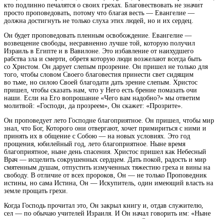
кто подлинно печалятся о своих грехах. Благовествовать не значит
просто проповедовать, потому что благая весть — Евангелие —
должна достигнуть не только слуха этих людей, но и их сердец.
Он будет проповедовать пленным освобождение. Евангелие —
возвещение свободы, несравненно лучше той, которую получил
Израиль в Египте и в Вавилоне. Это избавление от наихудшего
рабства зла и смерти, обретя которую люди возжелают всегда быть
со Христом. Он дарует слепым прозрение. Он пришел не только для
того, чтобы словом Своего благовестия принести свет сидящим
во тьме, но силою Своей благодати дать зрение слепым. Христос
пришел, чтобы сказать нам, что у Него есть брение помазать очи
наши. Если на Его вопрошание «Чего вам надобно?» мы ответим
молитвой: «Господи, да прозреем», Он скажет: «Прозрите».
Он проповедует лето Господне благоприятное. Он пришел, чтобы мир
знал, что Бог, Которого они отвергают, хочет примириться с ними и
принять их в общение с Собою — на новых условиях. Это год
прощения, юбилейный год, лето благоприятное. Ныне время
благоприятное, ныне день спасения. Христос пришел как Небесный
Врач — исцелить сокрушенных сердцем. Дать покой, радость и мир
смятенным душам, отпустить измученных тяжестию греха и вины на
свободу. В отличие от всех пророков, Он — не только Проповедник
истины, но сама Истина, Он — Искупитель, один имеющий власть на
земле прощать грехи.
Когда Господь прочитал это, Он закрыл книгу и, отдав служителю,
сел — по обычаю учителей Израиля. И Он начал говорить им: «Ныне