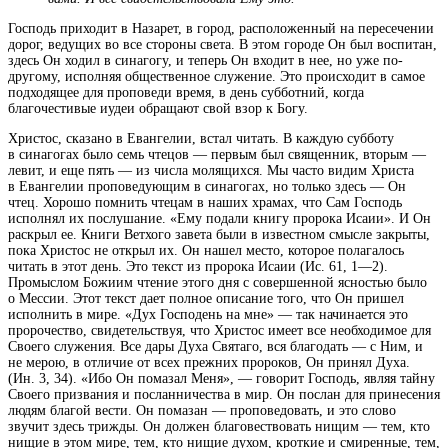
Господь приходит в Назарет, в город, расположенный на пересечении
дорог, ведущих во все стороны света. В этом городе Он был воспитан,
здесь Он ходил в синагогу, и теперь Он входит в нее, но уже по-
другому, исполняя общественное служение. Это происходит в самое
подходящее для проповеди время, в день субботний, когда
благочестивые иудеи обращают свой взор к Богу.
Христос, сказано в Евангелии, встал читать. В каждую субботу
в синагогах было семь чтецов — первым был священник, вторым —
левит, и еще пять — из числа молящихся. Мы часто видим Христа
в Евангелии проповедующим в синагогах, но только здесь — Он
чтец. Хорошо помнить чтецам в наших храмах, что Сам Господь
исполнял их послушание. «Ему подали книгу пророка Исаии». И Он
раскрыл ее. Книги Ветхого завета были в известном смысле закрыты,
пока Христос не открыл их. Он нашел место, которое полагалось
читать в этот день. Это текст из пророка Исаии (Ис. 61, 1—2).
Промыслом Божиим чтение этого дня с совершенной ясностью было
о Мессии. Этот текст дает полное описание того, что Он пришел
исполнить в мире. «Дух Господень на мне» — так начинается это
пророчество, свидетельствуя, что Христос имеет все необходимое для
Своего служения. Все дары Духа Святаго, вся благодать — с Ним, и
не мерою, в отличие от всех прежних пророков, Он принял Духа.
(Ин. 3, 34). «Ибо Он помазал Меня», — говорит Господь, являя тайну
Своего призвания и посланничества в мир. Он послан для принесения
людям благой вести. Он помазан — проповедовать, и это слово
звучит здесь трижды. Он должен благовествовать нищим — тем, кто
нищие в этом мире, тем, кто нищие духом, кроткие и смиренные, тем,