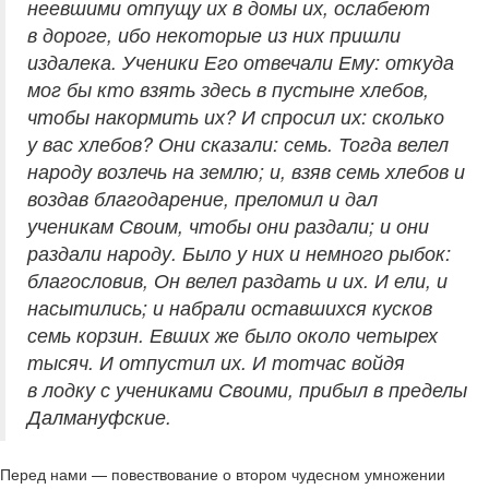
неевшими отпущу их в домы их, ослабеют
в дороге, ибо некоторые из них пришли
издалека. Ученики Его отвечали Ему: откуда
мог бы кто взять здесь в пустыне хлебов,
чтобы накормить их? И спросил их: сколько
у вас хлебов? Они сказали: семь. Тогда велел
народу возлечь на землю; и, взяв семь хлебов и
воздав благодарение, преломил и дал
ученикам Своим, чтобы они раздали; и они
раздали народу. Было у них и немного рыбок:
благословив, Он велел раздать и их. И ели, и
насытились; и набрали оставшихся кусков
семь корзин. Евших же было около четырех
тысяч. И отпустил их. И тотчас войдя
в лодку с учениками Своими, прибыл в пределы
Далмануфские.
Перед нами — повествование о втором чудесном умножении