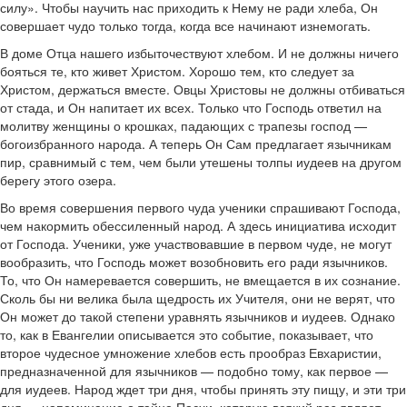
силу». Чтобы научить нас приходить к Нему не ради хлеба, Он
совершает чудо только тогда, когда все начинают изнемогать.
В доме Отца нашего избыточествуют хлебом. И не должны ничего
бояться те, кто живет Христом. Хорошо тем, кто следует за
Христом, держаться вместе. Овцы Христовы не должны отбиваться
от стада, и Он напитает их всех. Только что Господь ответил на
молитву женщины о крошках, падающих с трапезы господ —
богоизбранного народа. А теперь Он Сам предлагает язычникам
пир, сравнимый с тем, чем были утешены толпы иудеев на другом
берегу этого озера.
Во время совершения первого чуда ученики спрашивают Господа,
чем накормить обессиленный народ. А здесь инициатива исходит
от Господа. Ученики, уже участвовавшие в первом чуде, не могут
вообразить, что Господь может возобновить его ради язычников.
То, что Он намеревается совершить, не вмещается в их сознание.
Сколь бы ни велика была щедрость их Учителя, они не верят, что
Он может до такой степени уравнять язычников и иудеев. Однако
то, как в Евангелии описывается это событие, показывает, что
второе чудесное умножение хлебов есть прообраз Евхаристии,
предназначенной для язычников — подобно тому, как первое —
для иудеев. Народ ждет три дня, чтобы принять эту пищу, и эти три