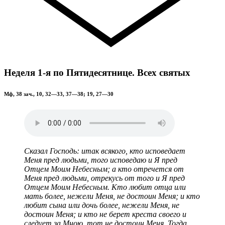
Неделя 1-я по Пятидесятнице. Всех святых
Мф, 38 зач., 10, 32—33, 37—38; 19, 27—30
Сказал Господь: итак всякого, кто исповедает
Меня пред людьми, того исповедаю и Я пред
Отцем Моим Небесным; а кто отречется от
Меня пред людьми, отрекусь от того и Я пред
Отцем Моим Небесным. Кто любит отца или
мать более, нежели Меня, не достоин Меня; и кто
любит сына или дочь более, нежели Меня, не
достоин Меня; и кто не берет креста своего и
следует за Мною, тот не достоин Меня. Тогда