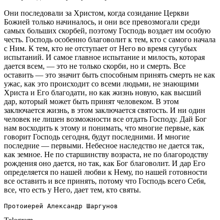
Они последовали за Христом, когда созидание Церкви
Божией только начиналось, и они все превозмогали среди
самых больших скорбей, поэтому Господь воздает им особую
честь. Господь особенно благоволит к тем, кто с самого начала
с Ним. К тем, кто не отступает от Него во время сугубых
испытаний. И самое главное испытание и милость, которая
дается всем, — это не только скорби, но и смерть. Все
оставить — это значит быть способным принять смерть не как
ужас, как это происходит со всеми людьми, не знающими
Христа и Его благодати, но как жизнь новую, как высший
дар, который может быть принят человеком. В этом
заключается жизнь, в этом заключается святость. И ни один
человек не лишен возможности все отдать Господу. Дай Бог
нам восходить к этому и понимать, что многие первые, как
говорит Господь сегодня, будут последними. И многие
последние — первыми. Небесное наследство не дается так,
как земное. Не по старшинству возраста, не по благородству
рождения оно дается, но так, как Бог благоволит. И дар Его
определяется по нашей любви к Нему, по нашей готовности
все оставить и все принять, потому что Господь всего Себя,
все, что есть у Него, дает тем, кто святы.
Протоиерей Александр Шаргунов