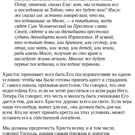
Петр, отвечая, сказал Ему: вот, мы оставили все
и последовали за Тобою; что же будет нам? Иисус
же сказал им: истинно говорю вам, что вы,
последовавшие за Мною, — в пакибытии, когда
сядет Сын Человеческий на Престоле славы
Своей, сядете и вы на двенадцати престолах
судить двенадцать колен Израилевых. И всякий,
кто оставит домы, или братьев, или сестер, или
отца, или мать, или жену, или детей, или земли,
ради имени Моего, получит во сто крат и
наследует жизнь вечную. Многие же будут
первые последними, и последние первыми.
Христос принимает всех быть Его последователями на одном
условии: чтобы мы были готовы принять крест и страдания.
С самого начала, призывая апостолов, Он говорил, что они
недостойны Его, если не хотят расстаться со всем ради Него.
Теперь Он говорит, что честь и милость быть учениками Его
дается тем, для кого Христос дороже всего на свете. Если вера
наша что-нибудь значит для нас, она должна быть для нас
всем. Кто не хочет принять креста на этих условиях, может
оставить его к собственной погибели.
Мы должны предпочесть Христа всему, и в том числе,
говорит Господь, нашим самым близким и дорогим