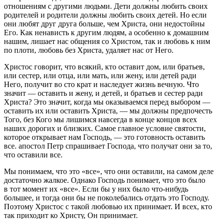
отношениям с другими людьми. Дети должны любить своих
родителей и родители должны любить своих детей. Но если
они любят друг друга больше, чем Христа, они недостойны
Его. Как ненависть к другим людям, а особенно к домашним
нашим, лишает нас общения со Христом, так и любовь к ним
по плоти, любовь без Христа, удаляет нас от Него.
Христос говорит, что всякий, кто оставит дом, или братьев,
или сестер, или отца, или мать, или жену, или детей ради
Него, получит во сто крат и наследует жизнь вечную. Что
значит — оставить и жену, и детей, и братьев и сестер ради
Христа? Это значит, когда мы оказываемся перед выбором —
оставить их или оставить Христа, — мы должны предпочесть
Того, без Кого мы лишимся навсегда в конце концов всех
наших дорогих и близких. Самое главное условие святости,
которое открывает нам Господь, — это готовность оставить
все. апостол Петр спрашивает Господа, что получат они за то,
что оставили все.
Мы понимаем, что это «все», что они оставили, на самом деле
достаточно жалкое. Однако Господь понимает, что это было
в тот момент их «все». Если бы у них было что-нибудь
большее, и тогда они бы не поколебались отдать это Господу.
Поэтому Христос с такой любовью их принимает. И всех, кто
так приходит ко Христу, Он принимает.