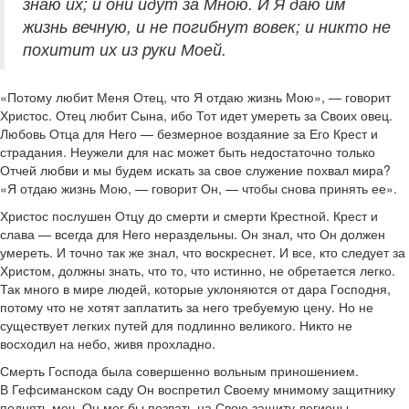
знаю их; и они идут за Мною. И Я даю им
жизнь вечную, и не погибнут вовек; и никто не
похитит их из руки Моей.
«Потому любит Меня Отец, что Я отдаю жизнь Мою», — говорит
Христос. Отец любит Сына, ибо Тот идет умереть за Своих овец.
Любовь Отца для Него — безмерное воздаяние за Его Крест и
страдания. Неужели для нас может быть недостаточно только
Отчей любви и мы будем искать за свое служение похвал мира?
«Я отдаю жизнь Мою, — говорит Он, — чтобы снова принять ее».
Христос послушен Отцу до смерти и смерти Крестной. Крест и
слава — всегда для Него нераздельны. Он знал, что Он должен
умереть. И точно так же знал, что воскреснет. И все, кто следует за
Христом, должны знать, что то, что истинно, не обретается легко.
Так много в мире людей, которые уклоняются от дара Господня,
потому что не хотят заплатить за него требуемую цену. Но не
существует легких путей для подлинно великого. Никто не
восходил на небо, живя прохладно.
Смерть Господа была совершенно вольным приношением.
В Гефсиманском саду Он воспретил Своему мнимому защитнику
поднять меч. Он мог бы позвать на Свою защиту легионы