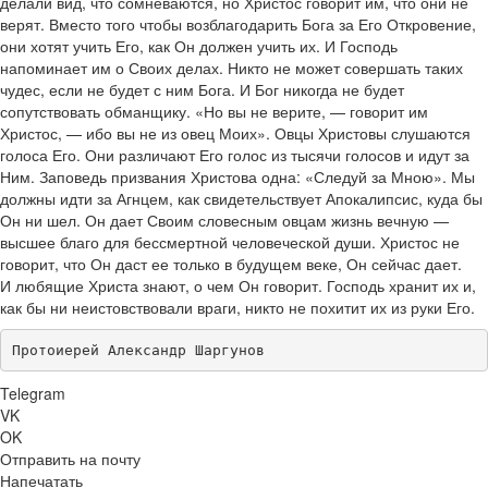
делали вид, что сомневаются, но Христос говорит им, что они не
верят. Вместо того чтобы возблагодарить Бога за Его Откровение,
они хотят учить Его, как Он должен учить их. И Господь
напоминает им о Своих делах. Никто не может совершать таких
чудес, если не будет с ним Бога. И Бог никогда не будет
сопутствовать обманщику. «Но вы не верите, — говорит им
Христос, — ибо вы не из овец Моих». Овцы Христовы слушаются
голоса Его. Они различают Его голос из тысячи голосов и идут за
Ним. Заповедь призвания Христова одна: «Следуй за Мною». Мы
должны идти за Агнцем, как свидетельствует Апокалипсис, куда бы
Он ни шел. Он дает Своим словесным овцам жизнь вечную —
высшее благо для бессмертной человеческой души. Христос не
говорит, что Он даст ее только в будущем веке, Он сейчас дает.
И любящие Христа знают, о чем Он говорит. Господь хранит их и,
как бы ни неистовствовали враги, никто не похитит их из руки Его.
Протоиерей Александр Шаргунов
Telegram
VK
OK
Отправить на почту
Напечатать