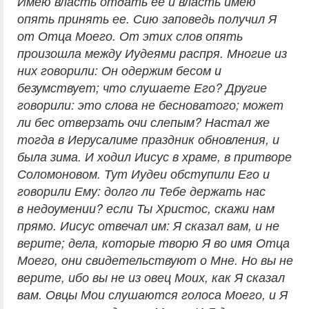
Имею власть отдать ее и власть имею
опять принять ее. Сию заповедь получил Я
от Отца Моего. От этих слов опять
произошла между Иудеями распря. Многие из
них говорили: Он одержим бесом и
безумствует; что слушаете Его? Другие
говорили: это слова не бесноватого; может
ли бес отверзать очи слепым? Настал же
тогда в Иерусалиме праздник обновления, и
была зима. И ходил Иисус в храме, в притворе
Соломоновом. Тут Иудеи обступили Его и
говорили Ему: долго ли Тебе держать нас
в недоумении? если Ты Христос, скажи нам
прямо. Иисус отвечал им: Я сказал вам, и не
верите; дела, которые творю Я во имя Отца
Моего, они свидетельствуют о Мне. Но вы не
верите, ибо вы не из овец Моих, как Я сказал
вам. Овцы Мои слушаются голоса Моего, и Я