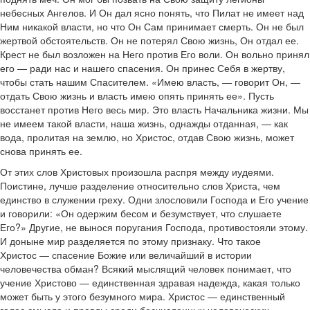
небесных Ангелов. И Он дал ясно понять, что Пилат не имеет над
Ним никакой власти, но что Он Сам принимает смерть. Он не был
жертвой обстоятельств. Он не потерял Свою жизнь, Он отдал ее.
Крест не был возложен на Него против Его воли. Он вольно принял
его — ради нас и нашего спасения. Он принес Себя в жертву,
чтобы стать нашим Спасителем. «Имею власть, — говорит Он, —
отдать Свою жизнь и власть имею опять принять ее». Пусть
восстанет против Него весь мир. Это власть Начальника жизни. Мы
не имеем такой власти, наша жизнь, однажды отданная, — как
вода, пролитая на землю, но Христос, отдав Свою жизнь, может
снова принять ее.
От этих слов Христовых произошла распря между иудеями.
Поистине, лучше разделение относительно слов Христа, чем
единство в служении греху. Одни злословили Господа и Его учение
и говорили: «Он одержим бесом и безумствует, что слушаете
Его?» Другие, не вынося поругания Господа, противостояли этому.
И доныне мир разделяется по этому признаку. Что такое
Христос — спасение Божие или величайший в истории
человечества обман? Всякий мыслящий человек понимает, что
учение Христово — единственная здравая надежда, какая только
может быть у этого безумного мира. Христос — единственный