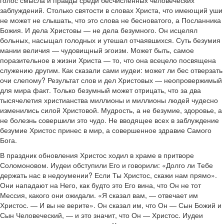
голос смысла и правды среди бесчисленных человеческих
заблуждений. Столько святости в словах Христа, что имеющий уши
не может не слышать, что это слова не бесноватого, а Посланника
Божия. И дела Христовы — не дела безумного. Он исцелял
больных, насыщал голодных и утешал отчаявшихся. Суть безумия
мании величия — чудовищный эгоизм. Может быть, самое
поразительное в жизни Христа — то, что она всецело посвящена
служению другим. Как сказали сами иудеи: может ли бес отверзать
очи слепому? Результат слов и дел Христовых — неопровержимый
для мира факт. Только безумный может отрицать, что за два
тысячелетия христианства миллионы и миллионы людей чудесно
изменились силой Христовой. Мудрость, а не безумие, здоровье, а
не болезнь совершили это чудо. Не вводящее всех в заблуждение
безумие Христос принес в мир, а совершенное здравие Самого
Бога.
В праздник обновления Христос ходил в храме в притворе
Соломоновом. Иудеи обступили Его и говорили: «Долго ли Тебе
держать нас в недоумении? Если Ты Христос, скажи нам прямо».
Они нападают на Него, как будто это Его вина, что Он не тот
Мессия, какого они ожидали. «Я сказал вам, — отвечает им
Христос. — И вы не верите». Он сказал им, что Он — Сын Божий и
Сын Человеческий, — и это значит, что Он — Христос. Иудеи