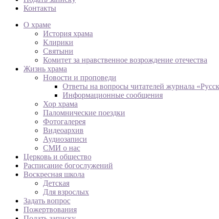
Контакты
О храме
История храма
Клирики
Святыни
Комитет за нравственное возрождение отечества
Жизнь храма
Новости и проповеди
Ответы на вопросы читателей журнала «Русс
Информационные сообщения
Хор храма
Паломнические поездки
Фотогалерея
Видеоархив
Аудиозаписи
СМИ о нас
Церковь и общество
Расписание богослужений
Воскресная школа
Детская
Для взрослых
Задать вопрос
Пожертвования
Подать записку