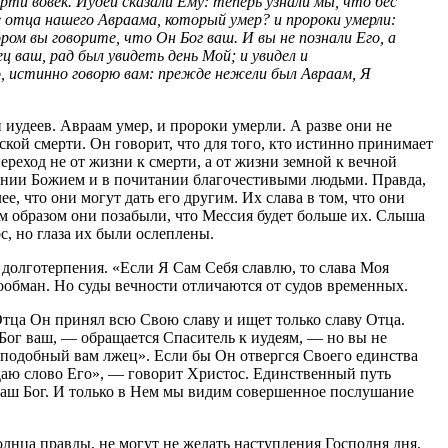
ти вовек. Иудеи сказали Ему: теперь узнали мы, что бес
е отца нашего Авраама, который умер? и пророки умерли:
ом вы говорите, что Он Бог ваш. И вы не познали Его, а
ц ваш, рад был увидеть день Мой; и увидел и
о, истинно говорю вам: прежде нежели был Авраам, Я
и иудеев. Авраам умер, и пророки умерли. А разве они не
кой смерти. Он говорит, что для того, кто истинно принимает
ереход не от жизни к смерти, а от жизни земной к вечной
лении Божием и в почитании благочестивыми людьми. Правда,
е, что они могут дать его другим. Их слава в том, что они
м образом они позабыли, что Мессия будет больше их. Слыша
с, но глаза их были ослеплены.
долготерпения. «Если Я Сам Себя славлю, то слава Моя
ообман. Но суды вечности отличаются от судов временных.
тца Он принял всю Свою славу и ищет только славу Отца.
— Бог ваш, — обращается Спаситель к иудеям, — но вы не
у подобный вам лжец». Если бы Он отвергся Своего единства
юдаю слово Его», — говорит Христос. Единственный путь
наш Бог. И только в Нем мы видим совершенное послушание
олнца правды, не могут не желать наступления Господня дня.