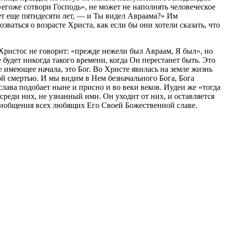
«егоже сотвори Господь», не может не наполнять человеческое
 нет еще пятидесяти лет, — и Ты видел Авраама?» Им
зваться о возрасте Христа, как если бы они хотели сказать, что
Христос не говорит: «прежде нежели был Авраам, Я был», но
 будет никогда такого времени, когда Он перестанет быть. Это
не имеющее начала, это Бог. Во Христе явилась на земле жизнь
ой смертью. И мы видим в Нем безначального Бога, Бога
лава подобает ныне и присно и во веки веков. Иудеи же «тогда
среди них, не узнанный ими. Он уходит от них, и оставляется
приобщения всех любящих Его Своей Божественной славе.