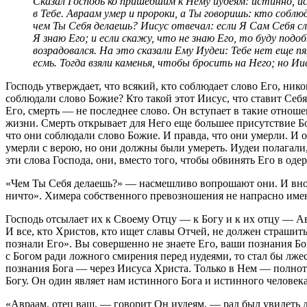
Сказал Господь ко пришедшим к Нему иудеям: истинно, и
в Тебе. Авраам умер и пророки, а Ты говоришь: кто собл
чем Ты Себя делаешь? Иисус отвечал: если Я Сам Себя сл
Я знаю Его; и если скажу, что не знаю Его, то буду подо
возрадовался. На это сказали Ему Иудеи: Тебе нет еще 
есмь. Тогда взяли каменья, чтобы бросить на Него; но Иис
Господь утверждает, что всякий, кто соблюдает слово Его, ник
соблюдали слово Божие? Кто такой этот Иисус, что ставит Себ
Его, смерть — не последнее слово. Он вступает в такие отноше
жизни. Смерть открывает для Него еще большее присутствие 
что они соблюдали слово Божие. И правда, что они умерли. И он
умерли с верою, но они должны были умереть. Иудеи полагали
эти слова Господа, они, вместо того, чтобы обвинять Его в од
«Чем Ты Себя делаешь?» — насмешливо вопрошают они. И вновь
ничто». Химера собственного превозношения не напрасно имен
Господь отсылает их к Своему Отцу — к Богу и к их отцу — А
И все, кто Христов, кто ищет славы Отчей, не должен страшить
познали Его». Вы совершенно не знаете Его, ваши познания Бо
с Богом ради ложного смирения перед иудеями, то стал бы лж
познания Бога — через Иисуса Христа. Только в Нем — полнот
Богу. Он один являет нам истинного Бога и истинного человек
«Авраам, отец ваш, — говорит Он иудеям, — рад был увидеть де