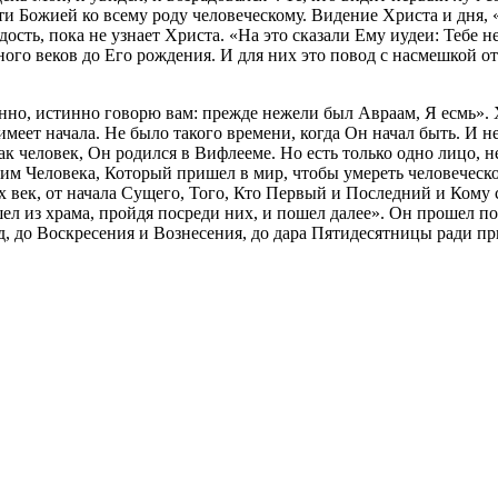
ти Божией ко всему роду человеческому. Видение Христа и дня, 
адость, пока не узнает Христа. «На это сказали Ему иудеи: Тебе
ого веков до Его рождения. И для них это повод с насмешкой ото
нно, истинно говорю вам: прежде нежели был Авраам, Я есмь». 
меет начала. Не было такого времени, когда Он начал быть. И не
Как человек, Он родился в Вифлееме. Но есть только одно лицо, 
дим Человека, Который пришел в мир, чтобы умереть человеческ
 век, от начала Сущего, Того, Кто Первый и Последний и Кому с
ел из храма, пройдя посреди них, и пошел далее». Он прошел по
ад, до Воскресения и Вознесения, до дара Пятидесятницы ради 