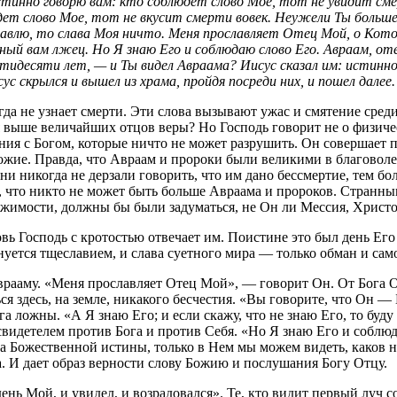
стинно говорю вам: кто соблюдет слово Мое, тот не увидит смер
юдет слово Мое, тот не вкусит смерти вовек. Неужели Ты больш
авлю, то слава Моя ничто. Меня прославляет Отец Мой, о Котор
бный вам лжец. Но Я знаю Его и соблюдаю слово Его. Авраам, оте
пятидесяти лет, — и Ты видел Авраама? Иисус сказал им: истинн
ус скрылся и вышел из храма, пройдя посреди них, и пошел далее.
огда не узнает смерти. Эти слова вызывают ужас и смятение сред
я выше величайших отцов веры? Но Господь говорит не о физичес
ния с Богом, которые ничто не может разрушить. Он совершает п
Божие. Правда, что Авраам и пророки были великими в благово
и никогда не дерзали говорить, что им дано бессмертие, тем боле
, что никто не может быть больше Авраама и пророков. Странны
ержимости, должны бы были задуматься, не Он ли Мессия, Христо
 Господь с кротостью отвечает им. Поистине это был день Его 
уется тщеславием, и слава суетного мира — только обман и сам
врааму. «Меня прославляет Отец Мой», — говорит Он. От Бога О
ся здесь, на земле, никакого бесчестия. «Вы говорите, что Он 
га ложны. «А Я знаю Его; и если скажу, что не знаю Его, то буд
есвидетелем против Бога и против Себя. «Но Я знаю Его и собл
а Божественной истины, только в Нем мы можем видеть, каков 
а. И дает образ верности слову Божию и послушания Богу Отцу.
нь Мой, и увидел, и возрадовался». Те, кто видит первый луч с