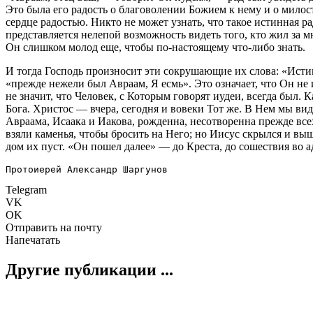
Это была его радость о благоволении Божием к нему и о милос
сердце радостью. Никто не может узнать, что такое истинная р
представляется нелепой возможность видеть того, кто жил за мн
Он слишком молод еще, чтобы по-настоящему что-либо знать.
И тогда Господь произносит эти сокрушающие их слова: «Исти
«прежде нежели был Авраам, Я есмь». Это означает, что Он не и
не значит, что Человек, с Которым говорят иудеи, всегда был. 
Бога. Христос — вчера, сегодня и вовеки Тот же. В Нем мы ви
Авраама, Исаака и Иакова, рожденна, несотворенна прежде всех
взяли каменья, чтобы бросить на Него; но Иисус скрылся и выш
дом их пуст. «Он пошел далее» — до Креста, до сошествия во 
Протоиерей Александр Шаргунов
Telegram
VK
OK
Отправить на почту
Напечатать
Другие публикации ...