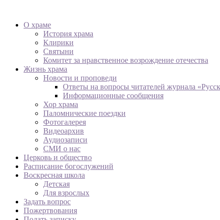
О храме
История храма
Клирики
Святыни
Комитет за нравственное возрождение отечества
Жизнь храма
Новости и проповеди
Ответы на вопросы читателей журнала «Русс
Информационные сообщения
Хор храма
Паломнические поездки
Фотогалерея
Видеоархив
Аудиозаписи
СМИ о нас
Церковь и общество
Расписание богослужений
Воскресная школа
Детская
Для взрослых
Задать вопрос
Пожертвования
Подать записку